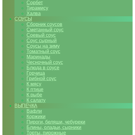
Сорбет
Тирамису
Халва
СОУСЫ
Сборник соусов
Сметанный соус
Соевый соус
Соус сырный
Соусы на зиму
Томатный соус
Маринады
Чесночный соус
Блюда в соусе
Горчица
Грибной соус
К мясу
К птице
К рыбе
К салату
ВЫПЕЧКА
Вафли
Коржики
Пироги, беляши, чебуреки
Блины, оладьи, сырники
Торты, пирожные