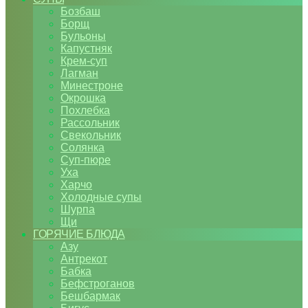
Бозбаш
Борщ
Бульоны
Капустняк
Крем-суп
Лагман
Минестроне
Окрошка
Похлебка
Рассольник
Свекольник
Солянка
Суп-пюре
Уха
Харчо
Холодные супы
Шурпа
Щи
ГОРЯЧИЕ БЛЮДА
Азу
Антрекот
Бабка
Бефстроганов
Бешбармак