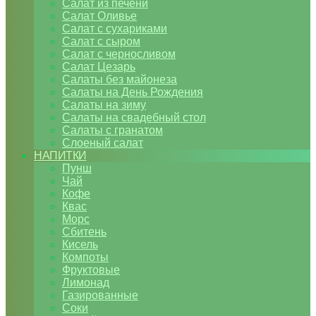
Салат из печени
Салат Оливье
Салат с сухариками
Салат с сыром
Салат с черносливом
Салат Цезарь
Салаты без майонеза
Салаты на День Рождения
Салаты на зиму
Салаты на свадебный стол
Салаты с гранатом
Слоеный салат
НАПИТКИ
Пунш
Чай
Кофе
Квас
Морс
Сбитень
Кисель
Компоты
Фруктовые
Лимонад
Газированные
Соки