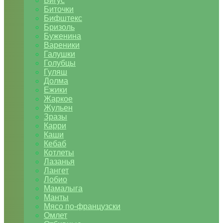
Бигус
Биточки
Бифштекс
Бризоль
Буженина
Вареники
Галушки
Голубцы
Гуляш
Долма
Ежики
Жаркое
Жульен
Зразы
Карри
Каши
Кебаб
Котлеты
Лазанья
Лангет
Лобио
Мамалыга
Манты
Мясо по-французски
Омлет