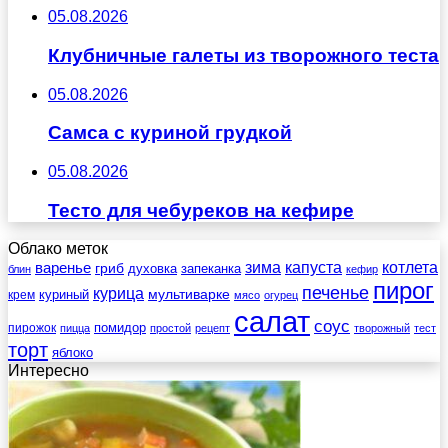
05.08.2026
Клубничные галеты из творожного теста
05.08.2026
Самса с куриной грудкой
05.08.2026
Тесто для чебуреков на кефире
Облако меток
зима
котлета
варенье
капуста
гриб
духовка
запеканка
блин
кефир
пирог
печенье
курица
мультиварке
куриный
крем
мясо
огурец
салат
соус
помидор
пирожок
пицца
простой
рецепт
творожный
тест
торт
яблоко
Интересно