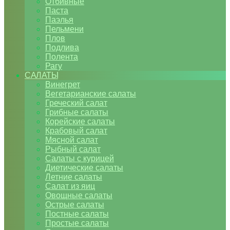
Отбивные
Паста
Паэлья
Пельмени
Плов
Подлива
Полента
Рагу
САЛАТЫ
Винегрет
Вегетарианские салаты
Греческий салат
Грибные салаты
Корейские салаты
Крабовый салат
Мясной салат
Рыбный салат
Салаты с курицей
Диетические салаты
Летние салаты
Салат из яиц
Овощные салаты
Острые салаты
Постные салаты
Простые салаты