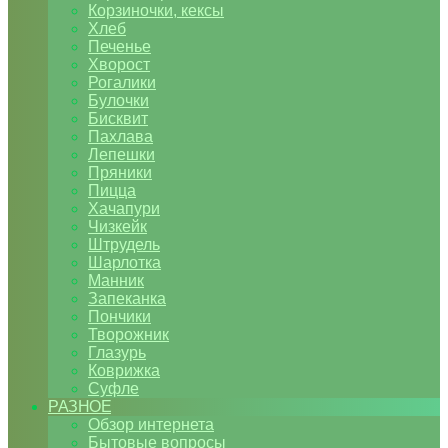
Корзиночки, кексы
Хлеб
Печенье
Хворост
Рогалики
Булочки
Бисквит
Пахлава
Лепешки
Пряники
Пицца
Хачапури
Чизкейк
Штрудель
Шарлотка
Манник
Запеканка
Пончики
Творожник
Глазурь
Коврижка
Суфле
РАЗНОЕ
Обзор интернета
Бытовые вопросы