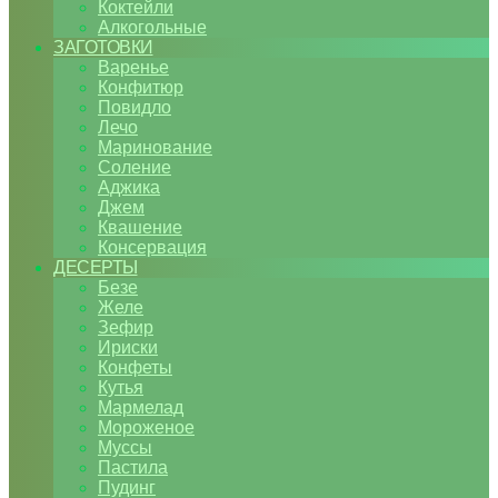
Коктейли
Алкогольные
ЗАГОТОВКИ
Варенье
Конфитюр
Повидло
Лечо
Маринование
Соление
Аджика
Джем
Квашение
Консервация
ДЕСЕРТЫ
Безе
Желе
Зефир
Ириски
Конфеты
Кутья
Мармелад
Мороженое
Муссы
Пастила
Пудинг