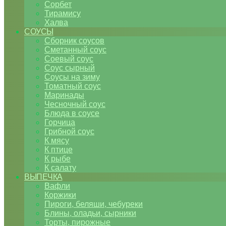
Сорбет
Тирамису
Халва
СОУСЫ
Сборник соусов
Сметанный соус
Соевый соус
Соус сырный
Соусы на зиму
Томатный соус
Маринады
Чесночный соус
Блюда в соусе
Горчица
Грибной соус
К мясу
К птице
К рыбе
К салату
ВЫПЕЧКА
Вафли
Коржики
Пироги, беляши, чебуреки
Блины, оладьи, сырники
Торты, пирожные