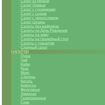
Салат из печени
Салат Оливье
Салат с сухариками
Салат с сыром
Салат с черносливом
Салат Цезарь
Салаты без майонеза
Салаты на День Рождения
Салаты на зиму
Салаты на свадебный стол
Салаты с гранатом
Слоеный салат
НАПИТКИ
Пунш
Чай
Кофе
Квас
Морс
Сбитень
Кисель
Компоты
Фруктовые
Лимонад
Газированные
Соки