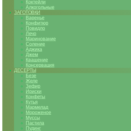
Коктейли
Алкогольные
ЗАГОТОВКИ
Варенье
Конфитюр
Повидло
Лечо
Маринование
Соление
Аджика
Джем
Квашение
Консервация
ДЕСЕРТЫ
Безе
Желе
Зефир
Ириски
Конфеты
Кутья
Мармелад
Мороженое
Муссы
Пастила
Пудинг