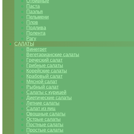
Отбивные
Паста
Паэлья
Пельмени
Плов
Подлива
Полента
Рагу
САЛАТЫ
Винегрет
Вегетарианские салаты
Греческий салат
Грибные салаты
Корейские салаты
Крабовый салат
Мясной салат
Рыбный салат
Салаты с курицей
Диетические салаты
Летние салаты
Салат из яиц
Овощные салаты
Острые салаты
Постные салаты
Простые салаты