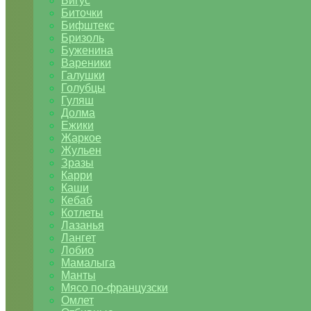
Бигус
Биточки
Бифштекс
Бризоль
Буженина
Вареники
Галушки
Голубцы
Гуляш
Долма
Ежики
Жаркое
Жульен
Зразы
Карри
Каши
Кебаб
Котлеты
Лазанья
Лангет
Лобио
Мамалыга
Манты
Мясо по-французски
Омлет