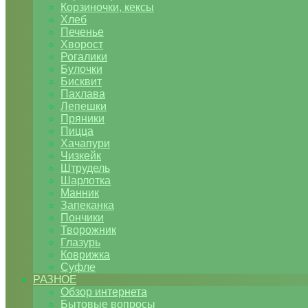
Корзиночки, кексы
Хлеб
Печенье
Хворост
Рогалики
Булочки
Бисквит
Пахлава
Лепешки
Пряники
Пицца
Хачапури
Чизкейк
Штрудель
Шарлотка
Манник
Запеканка
Пончики
Творожник
Глазурь
Коврижка
Суфле
РАЗНОЕ
Обзор интернета
Бытовые вопросы