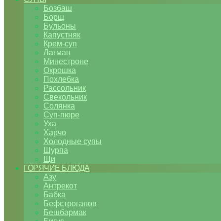
Бозбаш
Борщ
Бульоны
Капустняк
Крем-суп
Лагман
Минестроне
Окрошка
Похлебка
Рассольник
Свекольник
Солянка
Суп-пюре
Уха
Харчо
Холодные супы
Шурпа
Щи
ГОРЯЧИЕ БЛЮДА
Азу
Антрекот
Бабка
Бефстроганов
Бешбармак