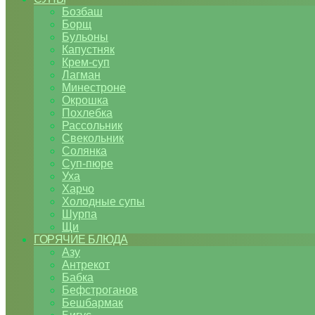
Бозбаш
Борщ
Бульоны
Капустняк
Крем-суп
Лагман
Минестроне
Окрошка
Похлебка
Рассольник
Свекольник
Солянка
Суп-пюре
Уха
Харчо
Холодные супы
Шурпа
Щи
ГОРЯЧИЕ БЛЮДА
Азу
Антрекот
Бабка
Бефстроганов
Бешбармак