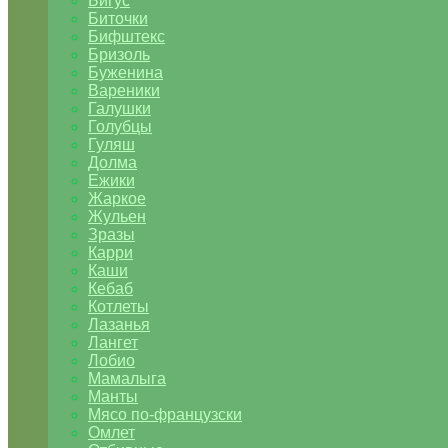
Бигус
Биточки
Бифштекс
Бризоль
Буженина
Вареники
Галушки
Голубцы
Гуляш
Долма
Ежики
Жаркое
Жульен
Зразы
Карри
Каши
Кебаб
Котлеты
Лазанья
Лангет
Лобио
Мамалыга
Манты
Мясо по-французски
Омлет