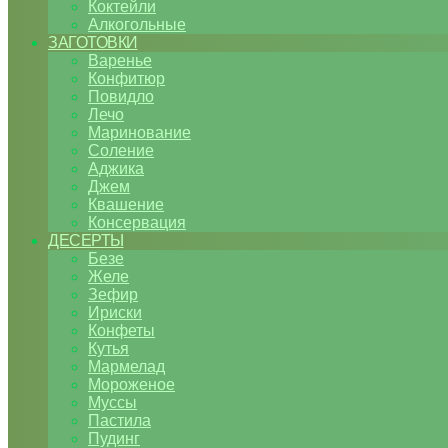
Коктейли
Алкогольные
ЗАГОТОВКИ
Варенье
Конфитюр
Повидло
Лечо
Маринование
Соление
Аджика
Джем
Квашение
Консервация
ДЕСЕРТЫ
Безе
Желе
Зефир
Ириски
Конфеты
Кутья
Мармелад
Мороженое
Муссы
Пастила
Пудинг