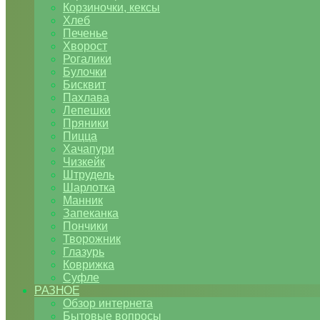
Корзиночки, кексы
Хлеб
Печенье
Хворост
Рогалики
Булочки
Бисквит
Пахлава
Лепешки
Пряники
Пицца
Хачапури
Чизкейк
Штрудель
Шарлотка
Манник
Запеканка
Пончики
Творожник
Глазурь
Коврижка
Суфле
РАЗНОЕ
Обзор интернета
Бытовые вопросы