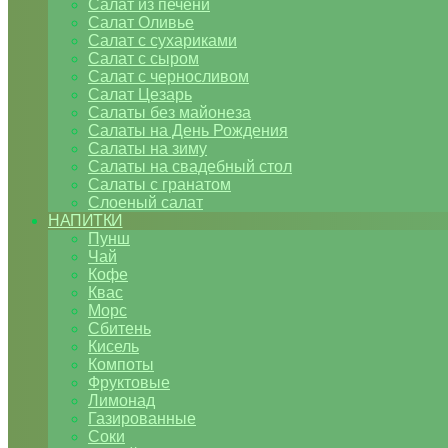
Салат из печени
Салат Оливье
Салат с сухариками
Салат с сыром
Салат с черносливом
Салат Цезарь
Салаты без майонеза
Салаты на День Рождения
Салаты на зиму
Салаты на свадебный стол
Салаты с гранатом
Слоеный салат
НАПИТКИ
Пунш
Чай
Кофе
Квас
Морс
Сбитень
Кисель
Компоты
Фруктовые
Лимонад
Газированные
Соки