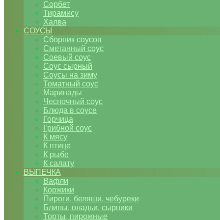
Сорбет
Тирамису
Халва
СОУСЫ
Сборник соусов
Сметанный соус
Соевый соус
Соус сырный
Соусы на зиму
Томатный соус
Маринады
Чесночный соус
Блюда в соусе
Горчица
Грибной соус
К мясу
К птице
К рыбе
К салату
ВЫПЕЧКА
Вафли
Коржики
Пироги, беляши, чебуреки
Блины, оладьи, сырники
Торты, пирожные