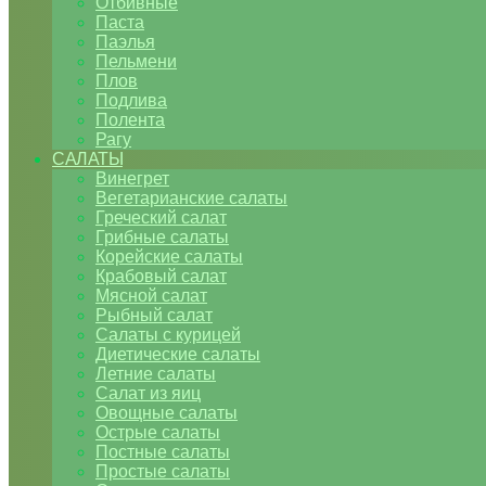
Отбивные
Паста
Паэлья
Пельмени
Плов
Подлива
Полента
Рагу
САЛАТЫ
Винегрет
Вегетарианские салаты
Греческий салат
Грибные салаты
Корейские салаты
Крабовый салат
Мясной салат
Рыбный салат
Салаты с курицей
Диетические салаты
Летние салаты
Салат из яиц
Овощные салаты
Острые салаты
Постные салаты
Простые салаты