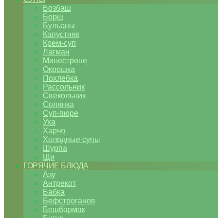
Бозбаш
Борщ
Бульоны
Капустняк
Крем-суп
Лагман
Минестроне
Окрошка
Похлебка
Рассольник
Свекольник
Солянка
Суп-пюре
Уха
Харчо
Холодные супы
Шурпа
Щи
ГОРЯЧИЕ БЛЮДА
Азу
Антрекот
Бабка
Бефстроганов
Бешбармак