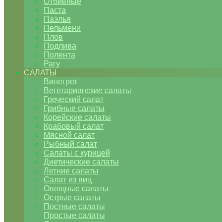
Отбивные
Паста
Паэлья
Пельмени
Плов
Подлива
Полента
Рагу
САЛАТЫ
Винегрет
Вегетарианские салаты
Греческий салат
Грибные салаты
Корейские салаты
Крабовый салат
Мясной салат
Рыбный салат
Салаты с курицей
Диетические салаты
Летние салаты
Салат из яиц
Овощные салаты
Острые салаты
Постные салаты
Простые салаты