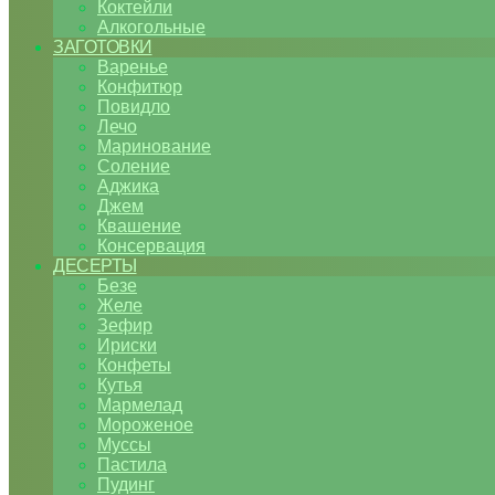
Коктейли
Алкогольные
ЗАГОТОВКИ
Варенье
Конфитюр
Повидло
Лечо
Маринование
Соление
Аджика
Джем
Квашение
Консервация
ДЕСЕРТЫ
Безе
Желе
Зефир
Ириски
Конфеты
Кутья
Мармелад
Мороженое
Муссы
Пастила
Пудинг