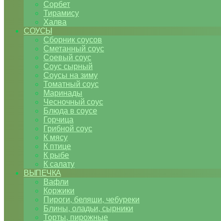
Сорбет
Тирамису
Халва
СОУСЫ
Сборник соусов
Сметанный соус
Соевый соус
Соус сырный
Соусы на зиму
Томатный соус
Маринады
Чесночный соус
Блюда в соусе
Горчица
Грибной соус
К мясу
К птице
К рыбе
К салату
ВЫПЕЧКА
Вафли
Коржики
Пироги, беляши, чебуреки
Блины, оладьи, сырники
Торты, пирожные