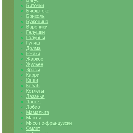
Бигус
Биточки
Бифштекс
Бризоль
Буженина
Вареники
Галушки
Голубцы
Гуляш
Долма
Ежики
Жаркое
Жульен
Зразы
Карри
Каши
Кебаб
Котлеты
Лазанья
Лангет
Лобио
Мамалыга
Манты
Мясо по-французски
Омлет