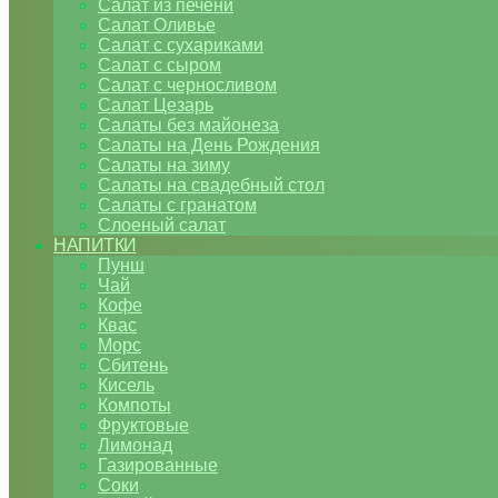
Салат из печени
Салат Оливье
Салат с сухариками
Салат с сыром
Салат с черносливом
Салат Цезарь
Салаты без майонеза
Салаты на День Рождения
Салаты на зиму
Салаты на свадебный стол
Салаты с гранатом
Слоеный салат
НАПИТКИ
Пунш
Чай
Кофе
Квас
Морс
Сбитень
Кисель
Компоты
Фруктовые
Лимонад
Газированные
Соки