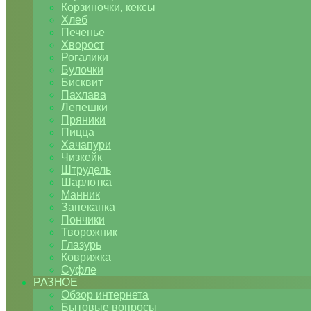
Корзиночки, кексы
Хлеб
Печенье
Хворост
Рогалики
Булочки
Бисквит
Пахлава
Лепешки
Пряники
Пицца
Хачапури
Чизкейк
Штрудель
Шарлотка
Манник
Запеканка
Пончики
Творожник
Глазурь
Коврижка
Суфле
РАЗНОЕ
Обзор интернета
Бытовые вопросы