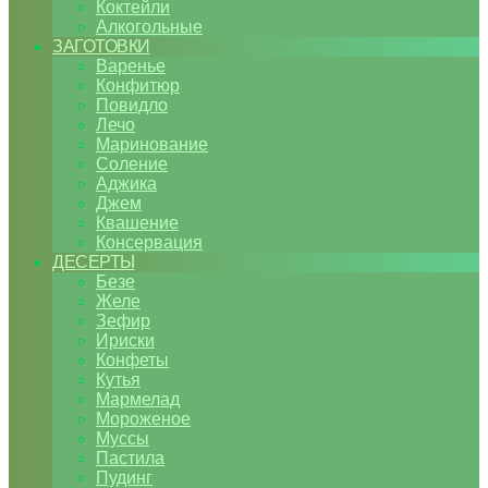
Коктейли
Алкогольные
ЗАГОТОВКИ
Варенье
Конфитюр
Повидло
Лечо
Маринование
Соление
Аджика
Джем
Квашение
Консервация
ДЕСЕРТЫ
Безе
Желе
Зефир
Ириски
Конфеты
Кутья
Мармелад
Мороженое
Муссы
Пастила
Пудинг