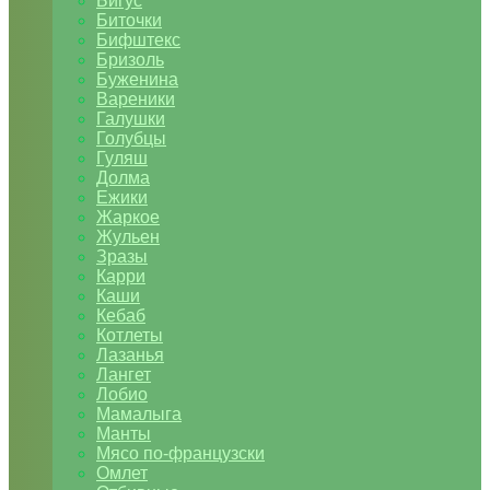
Бигус
Биточки
Бифштекс
Бризоль
Буженина
Вареники
Галушки
Голубцы
Гуляш
Долма
Ежики
Жаркое
Жульен
Зразы
Карри
Каши
Кебаб
Котлеты
Лазанья
Лангет
Лобио
Мамалыга
Манты
Мясо по-французски
Омлет