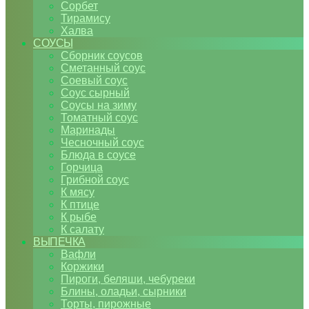
Сорбет
Тирамису
Халва
СОУСЫ
Сборник соусов
Сметанный соус
Соевый соус
Соус сырный
Соусы на зиму
Томатный соус
Маринады
Чесночный соус
Блюда в соусе
Горчица
Грибной соус
К мясу
К птице
К рыбе
К салату
ВЫПЕЧКА
Вафли
Коржики
Пироги, беляши, чебуреки
Блины, оладьи, сырники
Торты, пирожные