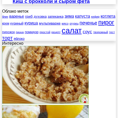
Киш с брокколи и сыром фета
Облако меток
зима
котлета
варенье
капуста
гриб
духовка
запеканка
блин
кефир
пирог
печенье
курица
мультиварке
куриный
крем
мясо
огурец
салат
соус
помидор
пирожок
пицца
простой
рецепт
творожный
тест
торт
яблоко
Интересно