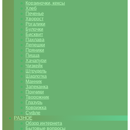
Корзиночки, кексы
Хлеб
Печенье
Хворост
Рогалики
Булочки
Бисквит
Пахлава
Лепешки
Пряники
Пицца
Хачапури
Чизкейк
Штрудель
Шарлотка
Манник
Запеканка
Пончики
Творожник
Глазурь
Коврижка
Суфле
РАЗНОЕ
Обзор интернета
Бытовые вопросы