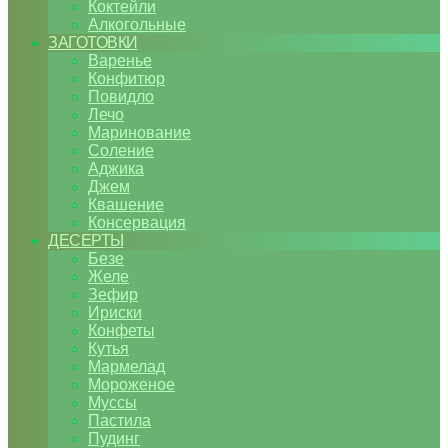
Коктейли
Алкогольные
ЗАГОТОВКИ
Варенье
Конфитюр
Повидло
Лечо
Маринование
Соление
Аджика
Джем
Квашение
Консервация
ДЕСЕРТЫ
Безе
Желе
Зефир
Ириски
Конфеты
Кутья
Мармелад
Мороженое
Муссы
Пастила
Пудинг