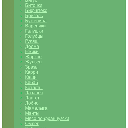
Бигус
Биточки
Бифштекс
Бризоль
Буженина
Вареники
Галушки
Голубцы
Гуляш
Долма
Ежики
Жаркое
Жульен
Зразы
Карри
Каши
Кебаб
Котлеты
Лазанья
Лангет
Лобио
Мамалыга
Манты
Мясо по-французски
Омлет