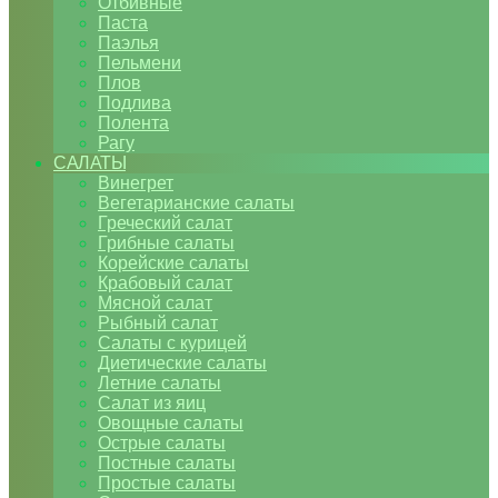
Отбивные
Паста
Паэлья
Пельмени
Плов
Подлива
Полента
Рагу
САЛАТЫ
Винегрет
Вегетарианские салаты
Греческий салат
Грибные салаты
Корейские салаты
Крабовый салат
Мясной салат
Рыбный салат
Салаты с курицей
Диетические салаты
Летние салаты
Салат из яиц
Овощные салаты
Острые салаты
Постные салаты
Простые салаты