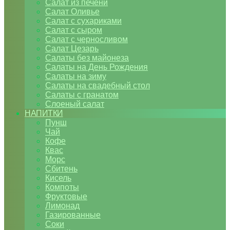
Салат из печени
Салат Оливье
Салат с сухариками
Салат с сыром
Салат с черносливом
Салат Цезарь
Салаты без майонеза
Салаты на День Рождения
Салаты на зиму
Салаты на свадебный стол
Салаты с гранатом
Слоеный салат
НАПИТКИ
Пунш
Чай
Кофе
Квас
Морс
Сбитень
Кисель
Компоты
Фруктовые
Лимонад
Газированные
Соки