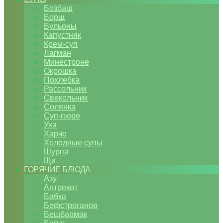
Бозбаш
Борщ
Бульоны
Капустняк
Крем-суп
Лагман
Минестроне
Окрошка
Похлебка
Рассольник
Свекольник
Солянка
Суп-пюре
Уха
Харчо
Холодные супы
Шурпа
Щи
ГОРЯЧИЕ БЛЮДА
Азу
Антрекот
Бабка
Бефстроганов
Бешбармак