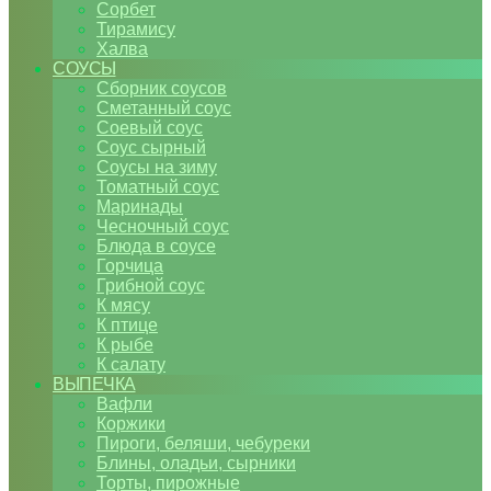
Сорбет
Тирамису
Халва
СОУСЫ
Сборник соусов
Сметанный соус
Соевый соус
Соус сырный
Соусы на зиму
Томатный соус
Маринады
Чесночный соус
Блюда в соусе
Горчица
Грибной соус
К мясу
К птице
К рыбе
К салату
ВЫПЕЧКА
Вафли
Коржики
Пироги, беляши, чебуреки
Блины, оладьи, сырники
Торты, пирожные