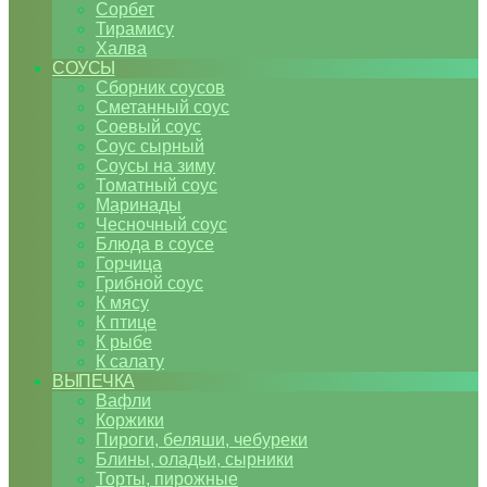
Сорбет
Тирамису
Халва
СОУСЫ
Сборник соусов
Сметанный соус
Соевый соус
Соус сырный
Соусы на зиму
Томатный соус
Маринады
Чесночный соус
Блюда в соусе
Горчица
Грибной соус
К мясу
К птице
К рыбе
К салату
ВЫПЕЧКА
Вафли
Коржики
Пироги, беляши, чебуреки
Блины, оладьи, сырники
Торты, пирожные