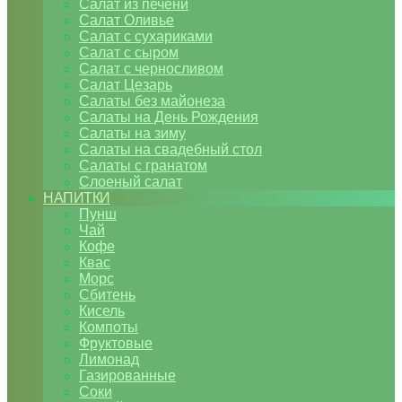
Салат из печени
Салат Оливье
Салат с сухариками
Салат с сыром
Салат с черносливом
Салат Цезарь
Салаты без майонеза
Салаты на День Рождения
Салаты на зиму
Салаты на свадебный стол
Салаты с гранатом
Слоеный салат
НАПИТКИ
Пунш
Чай
Кофе
Квас
Морс
Сбитень
Кисель
Компоты
Фруктовые
Лимонад
Газированные
Соки