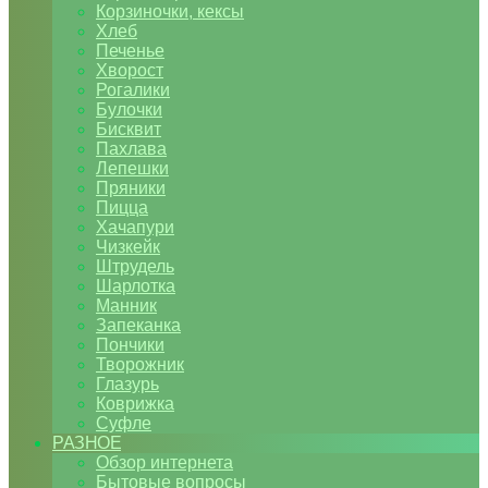
Корзиночки, кексы
Хлеб
Печенье
Хворост
Рогалики
Булочки
Бисквит
Пахлава
Лепешки
Пряники
Пицца
Хачапури
Чизкейк
Штрудель
Шарлотка
Манник
Запеканка
Пончики
Творожник
Глазурь
Коврижка
Суфле
РАЗНОЕ
Обзор интернета
Бытовые вопросы