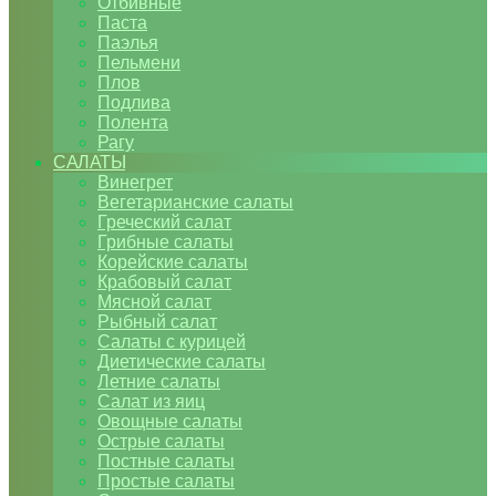
Отбивные
Паста
Паэлья
Пельмени
Плов
Подлива
Полента
Рагу
САЛАТЫ
Винегрет
Вегетарианские салаты
Греческий салат
Грибные салаты
Корейские салаты
Крабовый салат
Мясной салат
Рыбный салат
Салаты с курицей
Диетические салаты
Летние салаты
Салат из яиц
Овощные салаты
Острые салаты
Постные салаты
Простые салаты