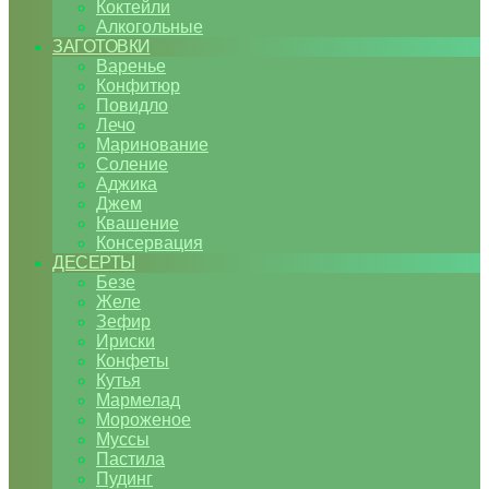
Коктейли
Алкогольные
ЗАГОТОВКИ
Варенье
Конфитюр
Повидло
Лечо
Маринование
Соление
Аджика
Джем
Квашение
Консервация
ДЕСЕРТЫ
Безе
Желе
Зефир
Ириски
Конфеты
Кутья
Мармелад
Мороженое
Муссы
Пастила
Пудинг