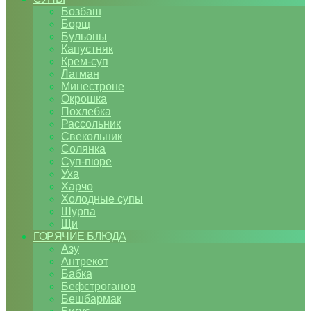
Бозбаш
Борщ
Бульоны
Капустняк
Крем-суп
Лагман
Минестроне
Окрошка
Похлебка
Рассольник
Свекольник
Солянка
Суп-пюре
Уха
Харчо
Холодные супы
Шурпа
Щи
ГОРЯЧИЕ БЛЮДА
Азу
Антрекот
Бабка
Бефстроганов
Бешбармак