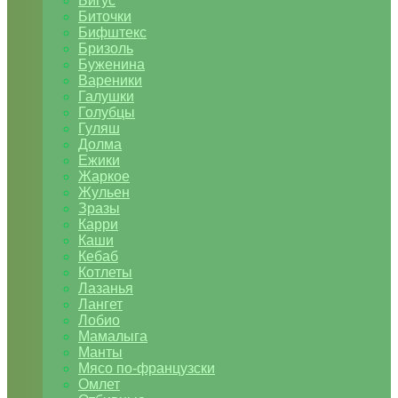
Бигус
Биточки
Бифштекс
Бризоль
Буженина
Вареники
Галушки
Голубцы
Гуляш
Долма
Ежики
Жаркое
Жульен
Зразы
Карри
Каши
Кебаб
Котлеты
Лазанья
Лангет
Лобио
Мамалыга
Манты
Мясо по-французски
Омлет