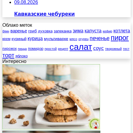
09.08.2026
Кавказские чебуреки
Облако меток
зима
котлета
варенье
капуста
гриб
духовка
запеканка
блин
кефир
пирог
печенье
курица
мультиварке
куриный
крем
мясо
огурец
салат
соус
помидор
пирожок
пицца
простой
рецепт
творожный
тест
торт
яблоко
Интересно