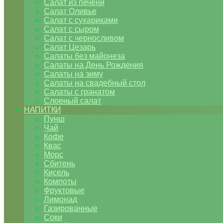
Салат из печени
Салат Оливье
Салат с сухариками
Салат с сыром
Салат с черносливом
Салат Цезарь
Салаты без майонеза
Салаты на День Рождения
Салаты на зиму
Салаты на свадебный стол
Салаты с гранатом
Слоеный салат
НАПИТКИ
Пунш
Чай
Кофе
Квас
Морс
Сбитень
Кисель
Компоты
Фруктовые
Лимонад
Газированные
Соки