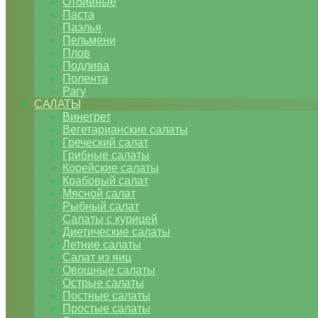
Отбивные
Паста
Паэлья
Пельмени
Плов
Подлива
Полента
Рагу
САЛАТЫ
Винегрет
Вегетарианские салаты
Греческий салат
Грибные салаты
Корейские салаты
Крабовый салат
Мясной салат
Рыбный салат
Салаты с курицей
Диетические салаты
Летние салаты
Салат из яиц
Овощные салаты
Острые салаты
Постные салаты
Простые салаты