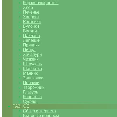
Корзиночки, кексы
Хлеб
Печенье
Хворост
Рогалики
Булочки
Бисквит
Пахлава
Лепешки
Пряники
Пицца
Хачапури
Чизкейк
Штрудель
Шарлотка
Манник
Запеканка
Пончики
Творожник
Глазурь
Коврижка
Суфле
РАЗНОЕ
Обзор интернета
Бытовые вопросы