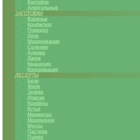
Коктейли
Алкогольные
ЗАГОТОВКИ
Варенье
Конфитюр
Повидло
Лечо
Маринование
Соление
Аджика
Джем
Квашение
Консервация
ДЕСЕРТЫ
Безе
Желе
Зефир
Ириски
Конфеты
Кутья
Мармелад
Мороженое
Муссы
Пастила
Пудинг