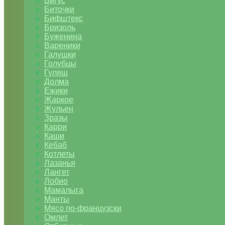
Бигус
Биточки
Бифштекс
Бризоль
Буженина
Вареники
Галушки
Голубцы
Гуляш
Долма
Ежики
Жаркое
Жульен
Зразы
Карри
Каши
Кебаб
Котлеты
Лазанья
Лангет
Лобио
Мамалыга
Манты
Мясо по-французски
Омлет