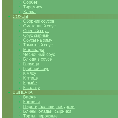
Сорбет
Тирамису
Халва
СОУСЫ
Сборник соусов
Сметанный соус
Соевый соус
Соус сырный
Соусы на зиму
Томатный соус
Маринады
Чесночный соус
Блюда в соусе
Горчица
Грибной соус
К мясу
К птице
К рыбе
К салату
ВЫПЕЧКА
Вафли
Коржики
Пироги, беляши, чебуреки
Блины, оладьи, сырники
Торты, пирожные