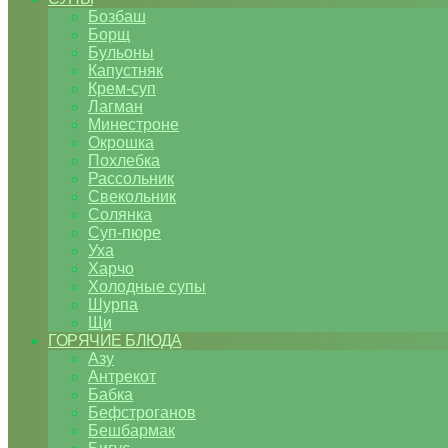
Бозбаш
Борщ
Бульоны
Капустняк
Крем-суп
Лагман
Минестроне
Окрошка
Похлебка
Рассольник
Свекольник
Солянка
Суп-пюре
Уха
Харчо
Холодные супы
Шурпа
Щи
ГОРЯЧИЕ БЛЮДА
Азу
Антрекот
Бабка
Бефстроганов
Бешбармак