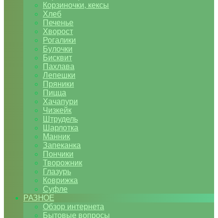
Корзиночки, кексы
Хлеб
Печенье
Хворост
Рогалики
Булочки
Бисквит
Пахлава
Лепешки
Пряники
Пицца
Хачапури
Чизкейк
Штрудель
Шарлотка
Манник
Запеканка
Пончики
Творожник
Глазурь
Коврижка
Суфле
РАЗНОЕ
Обзор интернета
Бытовые вопросы