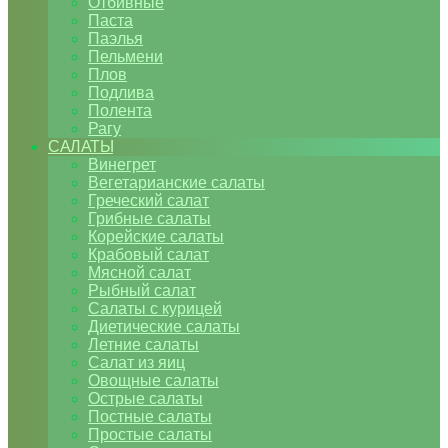
Отбивные
Паста
Паэлья
Пельмени
Плов
Подлива
Полента
Рагу
САЛАТЫ
Винегрет
Вегетарианские салаты
Греческий салат
Грибные салаты
Корейские салаты
Крабовый салат
Мясной салат
Рыбный салат
Салаты с курицей
Диетические салаты
Летние салаты
Салат из яиц
Овощные салаты
Острые салаты
Постные салаты
Простые салаты