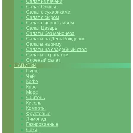
Салат из печени
Салат Оливье
Салат с сухариками
Салат с сыром
Салат с черносливом
Салат Цезарь
Салаты без майонеза
Салаты на День Рождения
Салаты на зиму
Салаты на свадебный стол
Салаты с гранатом
Слоеный салат
НАПИТКИ
Пунш
Чай
Кофе
Квас
Морс
Сбитень
Кисель
Компоты
Фруктовые
Лимонад
Газированные
Соки