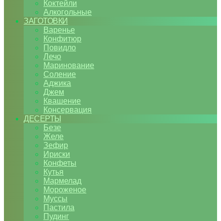
Коктейли
Алкогольные
ЗАГОТОВКИ
Варенье
Конфитюр
Повидло
Лечо
Маринование
Соление
Аджика
Джем
Квашение
Консервация
ДЕСЕРТЫ
Безе
Желе
Зефир
Ириски
Конфеты
Кутья
Мармелад
Мороженое
Муссы
Пастила
Пудинг