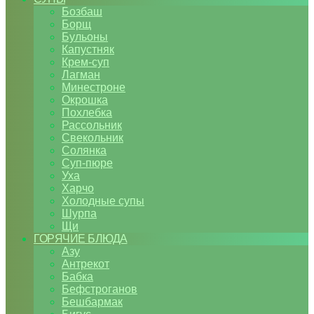
Бозбаш
Борщ
Бульоны
Капустняк
Крем-суп
Лагман
Минестроне
Окрошка
Похлебка
Рассольник
Свекольник
Солянка
Суп-пюре
Уха
Харчо
Холодные супы
Шурпа
Щи
ГОРЯЧИЕ БЛЮДА
Азу
Антрекот
Бабка
Бефстроганов
Бешбармак