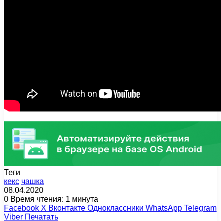
Теги
кекс
чашка
08.04.2020
0
Время чтения: 1 минута
Facebook
X
Вконтакте
Одноклассники
WhatsApp
Telegram
Viber
Печатать