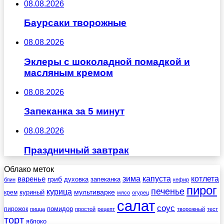
08.08.2026
Баурсаки творожные
08.08.2026
Эклеры с шоколадной помадкой и
масляным кремом
08.08.2026
Запеканка за 5 минут
08.08.2026
Праздничный завтрак
Облако меток
зима
котлета
варенье
капуста
гриб
духовка
запеканка
блин
кефир
пирог
печенье
курица
мультиварке
куриный
крем
мясо
огурец
салат
соус
помидор
пирожок
пицца
простой
рецепт
творожный
тест
торт
яблоко