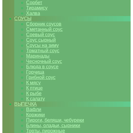
Сорбет
Тирамису
Халва
СОУСЫ
Сборник соусов
Сметанный соус
Соевый соус
Соус сырный
Соусы на зиму
Томатный соус
Маринады
Чесночный соус
Блюда в соусе
Горчица
Грибной соус
К мясу
К птице
К рыбе
К салату
ВЫПЕЧКА
Вафли
Коржики
Пироги, беляши, чебуреки
Блины, оладьи, сырники
Торты, пирожные