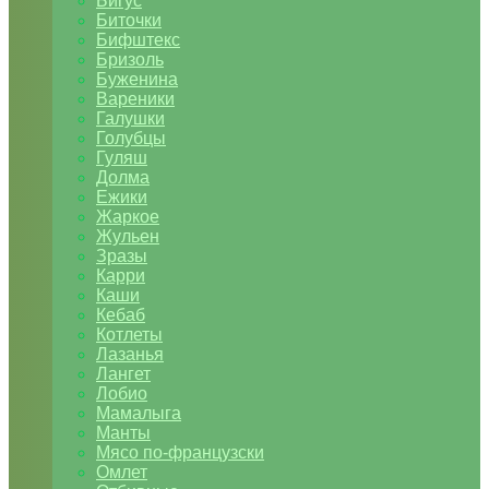
Бигус
Биточки
Бифштекс
Бризоль
Буженина
Вареники
Галушки
Голубцы
Гуляш
Долма
Ежики
Жаркое
Жульен
Зразы
Карри
Каши
Кебаб
Котлеты
Лазанья
Лангет
Лобио
Мамалыга
Манты
Мясо по-французски
Омлет