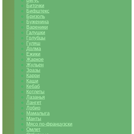
Бигус
Биточки
Бифштекс
Бризоль
Буженина
Вареники
Галушки
Голубцы
Гуляш
Долма
Ежики
Жаркое
Жульен
Зразы
Карри
Каши
Кебаб
Котлеты
Лазанья
Лангет
Лобио
Мамалыга
Манты
Мясо по-французски
Омлет