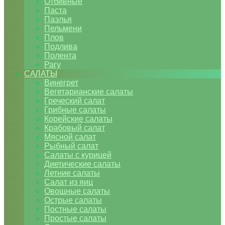
Отбивные
Паста
Паэлья
Пельмени
Плов
Подлива
Полента
Рагу
САЛАТЫ
Винегрет
Вегетарианские салаты
Греческий салат
Грибные салаты
Корейские салаты
Крабовый салат
Мясной салат
Рыбный салат
Салаты с курицей
Диетические салаты
Летние салаты
Салат из яиц
Овощные салаты
Острые салаты
Постные салаты
Простые салаты