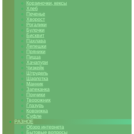
Корзиночки, кексы
Хлеб
Печенье
Хворост
Рогалики
Булочки
Бисквит
Пахлава
Лепешки
Пряники
Пицца
Хачапури
Чизкейк
Штрудель
Шарлотка
Манник
Запеканка
Пончики
Творожник
Глазурь
Коврижка
Суфле
РАЗНОЕ
Обзор интернета
Бытовые вопросы