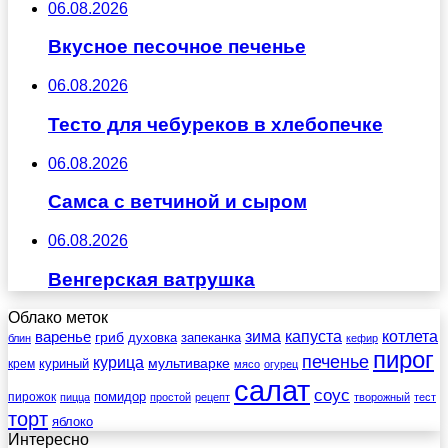
06.08.2026
Вкусное песочное печенье
06.08.2026
Тесто для чебуреков в хлебопечке
06.08.2026
Самса с ветчиной и сыром
06.08.2026
Венгерская ватрушка
Облако меток
зима
котлета
варенье
капуста
гриб
духовка
запеканка
блин
кефир
пирог
печенье
курица
мультиварке
куриный
крем
мясо
огурец
салат
соус
помидор
пирожок
пицца
простой
рецепт
творожный
тест
торт
яблоко
Интересно