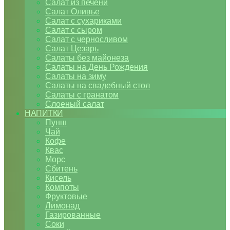
Салат из печени
Салат Оливье
Салат с сухариками
Салат с сыром
Салат с черносливом
Салат Цезарь
Салаты без майонеза
Салаты на День Рождения
Салаты на зиму
Салаты на свадебный стол
Салаты с гранатом
Слоеный салат
НАПИТКИ
Пунш
Чай
Кофе
Квас
Морс
Сбитень
Кисель
Компоты
Фруктовые
Лимонад
Газированные
Соки