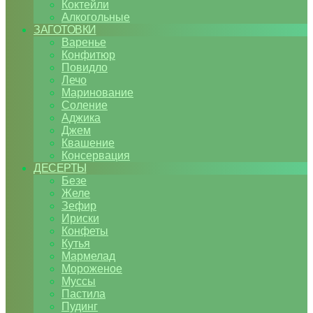
Коктейли
Алкогольные
ЗАГОТОВКИ
Варенье
Конфитюр
Повидло
Лечо
Маринование
Соление
Аджика
Джем
Квашение
Консервация
ДЕСЕРТЫ
Безе
Желе
Зефир
Ириски
Конфеты
Кутья
Мармелад
Мороженое
Муссы
Пастила
Пудинг