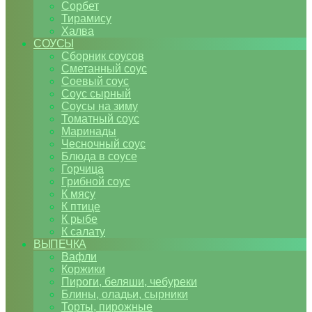
Сорбет
Тирамису
Халва
СОУСЫ
Сборник соусов
Сметанный соус
Соевый соус
Соус сырный
Соусы на зиму
Томатный соус
Маринады
Чесночный соус
Блюда в соусе
Горчица
Грибной соус
К мясу
К птице
К рыбе
К салату
ВЫПЕЧКА
Вафли
Коржики
Пироги, беляши, чебуреки
Блины, оладьи, сырники
Торты, пирожные