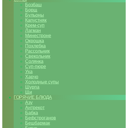
Бозбаш
Борщ
Бульоны
Капустняк
Крем-суп
Лагман
Минестроне
Окрошка
Похлебка
Рассольник
Свекольник
Солянка
Суп-пюре
Уха
Харчо
Холодные супы
Шурпа
Щи
ГОРЯЧИЕ БЛЮДА
Азу
Антрекот
Бабка
Бефстроганов
Бешбармак