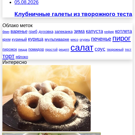
05.08.2026
Клубничные галеты из творожного теста
Облако меток
зима
котлета
варенье
капуста
гриб
духовка
запеканка
блин
кефир
пирог
печенье
курица
мультиварке
куриный
крем
мясо
огурец
салат
соус
помидор
пирожок
пицца
простой
рецепт
творожный
тест
торт
яблоко
Интересно