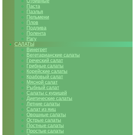
Отбивные
Паста
Паэлья
Пельмени
Плов
Подлива
Полента
Рагу
САЛАТЫ
Винегрет
Вегетарианские салаты
Греческий салат
Грибные салаты
Корейские салаты
Крабовый салат
Мясной салат
Рыбный салат
Салаты с курицей
Диетические салаты
Летние салаты
Салат из яиц
Овощные салаты
Острые салаты
Постные салаты
Простые салаты