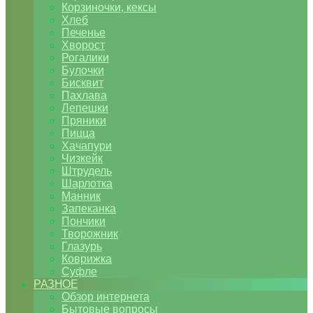
Корзиночки, кексы
Хлеб
Печенье
Хворост
Рогалики
Булочки
Бисквит
Пахлава
Лепешки
Пряники
Пицца
Хачапури
Чизкейк
Штрудель
Шарлотка
Манник
Запеканка
Пончики
Творожник
Глазурь
Коврижка
Суфле
РАЗНОЕ
Обзор интернета
Бытовые вопросы