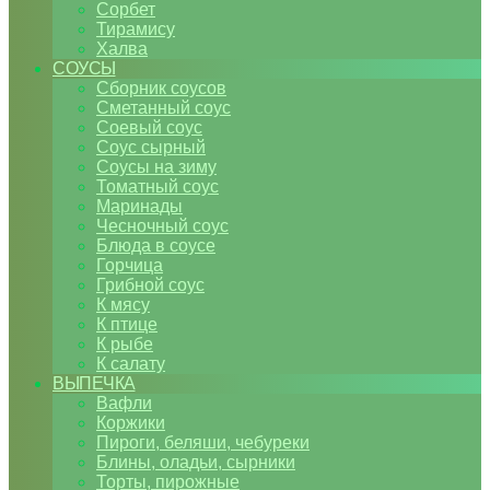
Сорбет
Тирамису
Халва
СОУСЫ
Сборник соусов
Сметанный соус
Соевый соус
Соус сырный
Соусы на зиму
Томатный соус
Маринады
Чесночный соус
Блюда в соусе
Горчица
Грибной соус
К мясу
К птице
К рыбе
К салату
ВЫПЕЧКА
Вафли
Коржики
Пироги, беляши, чебуреки
Блины, оладьи, сырники
Торты, пирожные