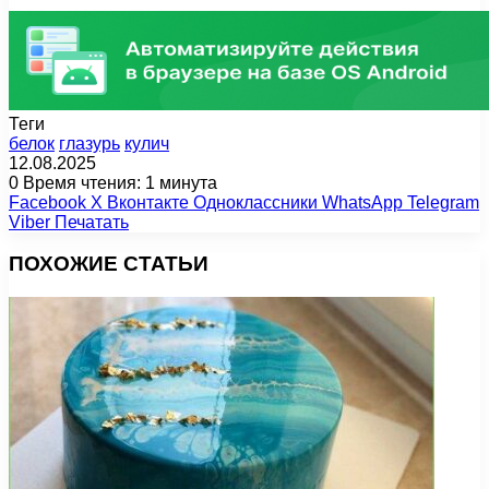
Теги
белок
глазурь
кулич
12.08.2025
0
Время чтения: 1 минута
Facebook
X
Вконтакте
Одноклассники
WhatsApp
Telegram
Viber
Печатать
ПОХОЖИЕ СТАТЬИ