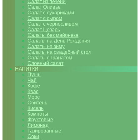
Салат из печени
Салат Оливье
Салат с сухариками
Салат с сыром
Салат с черносливом
Салат Цезарь
Салаты без майонеза
Салаты на День Рождения
Салаты на зиму
Салаты на свадебный стол
Салаты с гранатом
Слоеный салат
НАПИТКИ
Пунш
Чай
Кофе
Квас
Морс
Сбитень
Кисель
Компоты
Фруктовые
Лимонад
Газированные
Соки