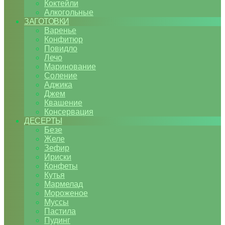
Коктейли
Алкогольные
ЗАГОТОВКИ
Варенье
Конфитюр
Повидло
Лечо
Маринование
Соление
Аджика
Джем
Квашение
Консервация
ДЕСЕРТЫ
Безе
Желе
Зефир
Ириски
Конфеты
Кутья
Мармелад
Мороженое
Муссы
Пастила
Пудинг