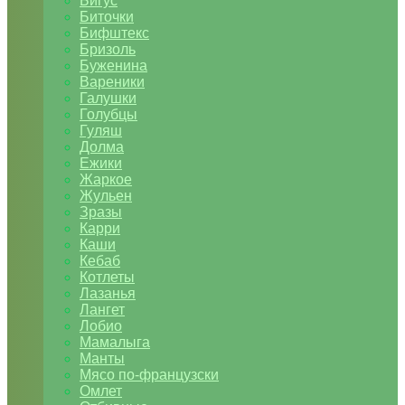
Бигус
Биточки
Бифштекс
Бризоль
Буженина
Вареники
Галушки
Голубцы
Гуляш
Долма
Ежики
Жаркое
Жульен
Зразы
Карри
Каши
Кебаб
Котлеты
Лазанья
Лангет
Лобио
Мамалыга
Манты
Мясо по-французски
Омлет