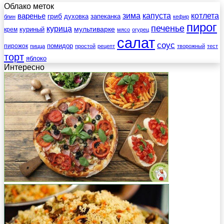
Облако меток
зима
котлета
варенье
капуста
гриб
духовка
запеканка
блин
кефир
пирог
печенье
курица
мультиварке
куриный
крем
мясо
огурец
салат
соус
помидор
пирожок
пицца
простой
рецепт
творожный
тест
торт
яблоко
Интересно