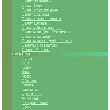
Салат из печени
Салат Оливье
Салат с сухариками
Салат с сыром
Салат с черносливом
Салат Цезарь
Салаты без майонеза
Салаты на День Рождения
Салаты на зиму
Салаты на свадебный стол
Салаты с гранатом
Слоеный салат
НАПИТКИ
Пунш
Чай
Кофе
Квас
Морс
Сбитень
Кисель
Компоты
Фруктовые
Лимонад
Газированные
Соки