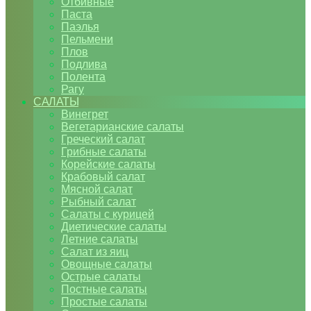
Отбивные
Паста
Паэлья
Пельмени
Плов
Подлива
Полента
Рагу
САЛАТЫ
Винегрет
Вегетарианские салаты
Греческий салат
Грибные салаты
Корейские салаты
Крабовый салат
Мясной салат
Рыбный салат
Салаты с курицей
Диетические салаты
Летние салаты
Салат из яиц
Овощные салаты
Острые салаты
Постные салаты
Простые салаты