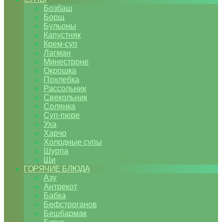
Бозбаш
Борщ
Бульоны
Капустняк
Крем-суп
Лагман
Минестроне
Окрошка
Похлебка
Рассольник
Свекольник
Солянка
Суп-пюре
Уха
Харчо
Холодные супы
Шурпа
Щи
ГОРЯЧИЕ БЛЮДА
Азу
Антрекот
Бабка
Бефстроганов
Бешбармак