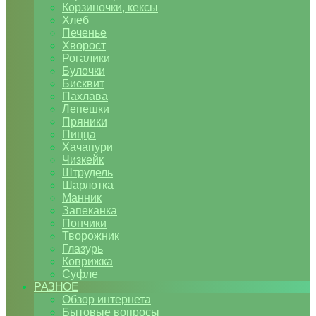
Корзиночки, кексы
Хлеб
Печенье
Хворост
Рогалики
Булочки
Бисквит
Пахлава
Лепешки
Пряники
Пицца
Хачапури
Чизкейк
Штрудель
Шарлотка
Манник
Запеканка
Пончики
Творожник
Глазурь
Коврижка
Суфле
РАЗНОЕ
Обзор интернета
Бытовые вопросы