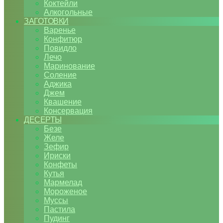
Коктейли
Алкогольные
ЗАГОТОВКИ
Варенье
Конфитюр
Повидло
Лечо
Маринование
Соление
Аджика
Джем
Квашение
Консервация
ДЕСЕРТЫ
Безе
Желе
Зефир
Ириски
Конфеты
Кутья
Мармелад
Мороженое
Муссы
Пастила
Пудинг