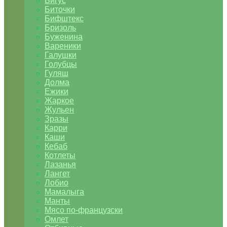
Бигус
Биточки
Бифштекс
Бризоль
Буженина
Вареники
Галушки
Голубцы
Гуляш
Долма
Ежики
Жаркое
Жульен
Зразы
Карри
Каши
Кебаб
Котлеты
Лазанья
Лангет
Лобио
Мамалыга
Манты
Мясо по-французски
Омлет