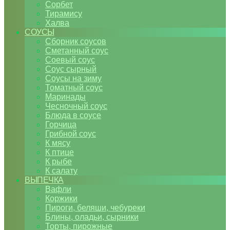
Сорбет
Тирамису
Халва
СОУСЫ
Сборник соусов
Сметанный соус
Соевый соус
Соус сырный
Соусы на зиму
Томатный соус
Маринады
Чесночный соус
Блюда в соусе
Горчица
Грибной соус
К мясу
К птице
К рыбе
К салату
ВЫПЕЧКА
Вафли
Коржики
Пироги, беляши, чебуреки
Блины, оладьи, сырники
Торты, пирожные