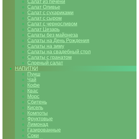
Салат из печени
Салат Оливье
Салат с сухариками
Салат с сыром
Салат с черносливом
Салат Цезарь
Салаты без майонеза
Салаты на День Рождения
Салаты на зиму
Салаты на свадебный стол
Салаты с гранатом
Слоеный салат
НАПИТКИ
Пунш
Чай
Кофе
Квас
Морс
Сбитень
Кисель
Компоты
Фруктовые
Лимонад
Газированные
Соки