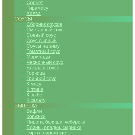
Сорбет
Тирамису
Халва
СОУСЫ
Сборник соусов
Сметанный соус
Соевый соус
Соус сырный
Соусы на зиму
Томатный соус
Маринады
Чесночный соус
Блюда в соусе
Горчица
Грибной соус
К мясу
К птице
К рыбе
К салату
ВЫПЕЧКА
Вафли
Коржики
Пироги, беляши, чебуреки
Блины, оладьи, сырники
Торты, пирожные