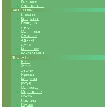
Коктейли
Алкогольные
ЗАГОТОВКИ
Варенье
Конфитюр
Повидло
Лечо
Маринование
Соление
Аджика
Джем
Квашение
Консервация
ДЕСЕРТЫ
Безе
Желе
Зефир
Ириски
Конфеты
Кутья
Мармелад
Мороженое
Муссы
Пастила
Пудинг