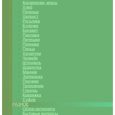
Корзиночки, кексы
Хлеб
Печенье
Хворост
Рогалики
Булочки
Бисквит
Пахлава
Лепешки
Пряники
Пицца
Хачапури
Чизкейк
Штрудель
Шарлотка
Манник
Запеканка
Пончики
Творожник
Глазурь
Коврижка
Суфле
РАЗНОЕ
Обзор интернета
Бытовые вопросы