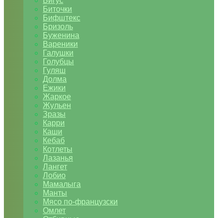
Бигус
Биточки
Бифштекс
Бризоль
Буженина
Вареники
Галушки
Голубцы
Гуляш
Долма
Ежики
Жаркое
Жульен
Зразы
Карри
Каши
Кебаб
Котлеты
Лазанья
Лангет
Лобио
Мамалыга
Манты
Мясо по-французски
Омлет