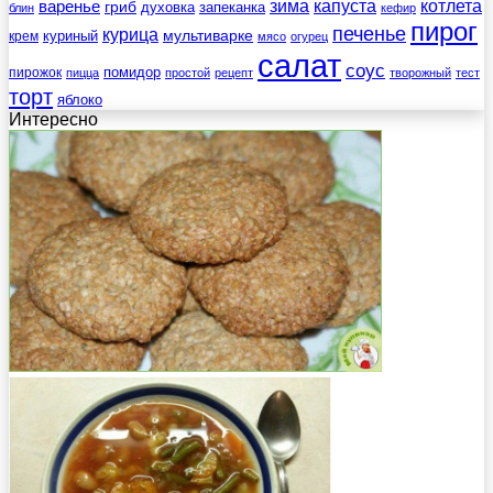
зима
котлета
варенье
капуста
гриб
духовка
запеканка
блин
кефир
пирог
печенье
курица
мультиварке
куриный
крем
мясо
огурец
салат
соус
помидор
пирожок
пицца
простой
рецепт
творожный
тест
торт
яблоко
Интересно