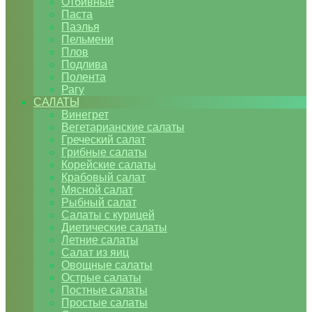
Отбивные
Паста
Паэлья
Пельмени
Плов
Подлива
Полента
Рагу
САЛАТЫ
Винегрет
Вегетарианские салаты
Греческий салат
Грибные салаты
Корейские салаты
Крабовый салат
Мясной салат
Рыбный салат
Салаты с курицей
Диетические салаты
Летние салаты
Салат из яиц
Овощные салаты
Острые салаты
Постные салаты
Простые салаты