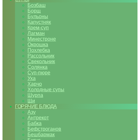
Бозбаш
Борщ
Бульоны
Капустняк
Крем-суп
Лагман
Минестроне
Окрошка
Похлебка
Рассольник
Свекольник
Солянка
Суп-пюре
Уха
Харчо
Холодные супы
Шурпа
Щи
ГОРЯЧИЕ БЛЮДА
Азу
Антрекот
Бабка
Бефстроганов
Бешбармак