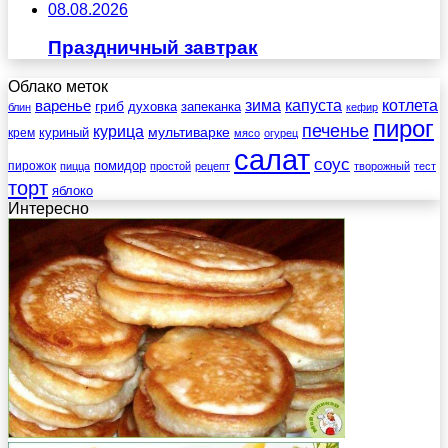
08.08.2026
Праздничный завтрак
Облако меток
зима
котлета
варенье
капуста
гриб
духовка
запеканка
блин
кефир
пирог
печенье
курица
мультиварке
куриный
крем
мясо
огурец
салат
соус
помидор
пирожок
пицца
простой
рецепт
творожный
тест
торт
яблоко
Интересно