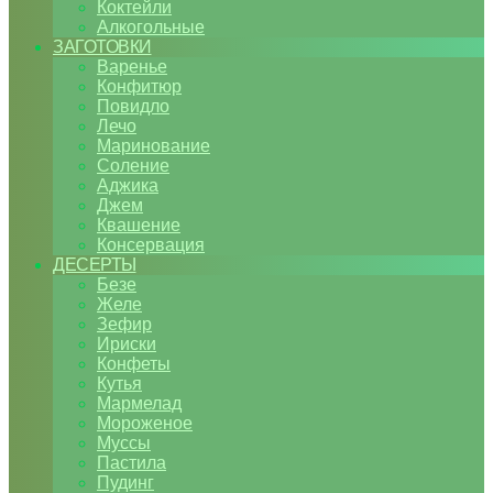
Коктейли
Алкогольные
ЗАГОТОВКИ
Варенье
Конфитюр
Повидло
Лечо
Маринование
Соление
Аджика
Джем
Квашение
Консервация
ДЕСЕРТЫ
Безе
Желе
Зефир
Ириски
Конфеты
Кутья
Мармелад
Мороженое
Муссы
Пастила
Пудинг