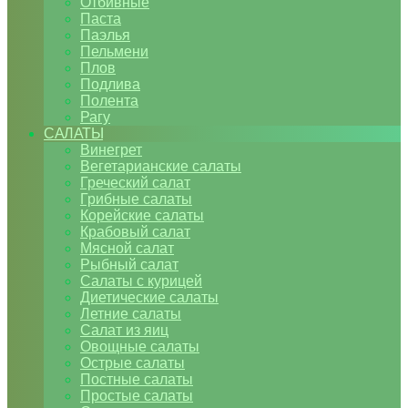
Отбивные
Паста
Паэлья
Пельмени
Плов
Подлива
Полента
Рагу
САЛАТЫ
Винегрет
Вегетарианские салаты
Греческий салат
Грибные салаты
Корейские салаты
Крабовый салат
Мясной салат
Рыбный салат
Салаты с курицей
Диетические салаты
Летние салаты
Салат из яиц
Овощные салаты
Острые салаты
Постные салаты
Простые салаты