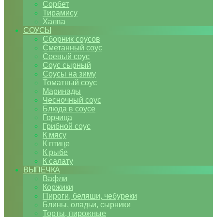
Сорбет
Тирамису
Халва
СОУСЫ
Сборник соусов
Сметанный соус
Соевый соус
Соус сырный
Соусы на зиму
Томатный соус
Маринады
Чесночный соус
Блюда в соусе
Горчица
Грибной соус
К мясу
К птице
К рыбе
К салату
ВЫПЕЧКА
Вафли
Коржики
Пироги, беляши, чебуреки
Блины, оладьи, сырники
Торты, пирожные