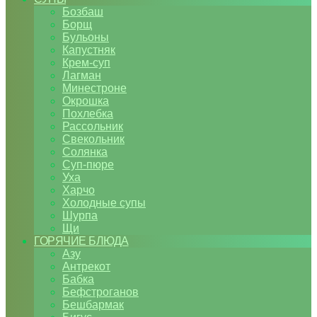
Бозбаш
Борщ
Бульоны
Капустняк
Крем-суп
Лагман
Минестроне
Окрошка
Похлебка
Рассольник
Свекольник
Солянка
Суп-пюре
Уха
Харчо
Холодные супы
Шурпа
Щи
ГОРЯЧИЕ БЛЮДА
Азу
Антрекот
Бабка
Бефстроганов
Бешбармак