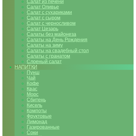
Салат из печени
Салат Оливье
Салат с сухариками
Салат с сыром
Салат с черносливом
Салат Цезарь
Салаты без майонеза
Салаты на День Рождения
Салаты на зиму
Салаты на свадебный стол
Салаты с гранатом
Слоеный салат
НАПИТКИ
Пунш
Чай
Кофе
Квас
Морс
Сбитень
Кисель
Компоты
Фруктовые
Лимонад
Газированные
Соки