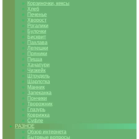
Корзиночки, кексы
Хлеб
Печенье
Хворост
Рогалики
Булочки
Бисквит
Пахлава
Лепешки
Пряники
Пицца
Хачапури
Чизкейк
Штрудель
Шарлотка
Манник
Запеканка
Пончики
Творожник
Глазурь
Коврижка
Суфле
РАЗНОЕ
Обзор интернета
Бытовые вопросы