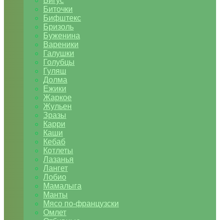
Бигус
Биточки
Бифштекс
Бризоль
Буженина
Вареники
Галушки
Голубцы
Гуляш
Долма
Ежики
Жаркое
Жульен
Зразы
Карри
Каши
Кебаб
Котлеты
Лазанья
Лангет
Лобио
Мамалыга
Манты
Мясо по-французски
Омлет