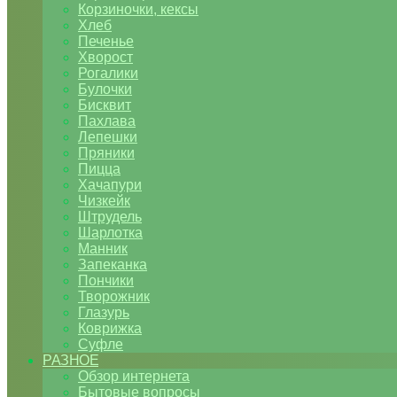
Корзиночки, кексы
Хлеб
Печенье
Хворост
Рогалики
Булочки
Бисквит
Пахлава
Лепешки
Пряники
Пицца
Хачапури
Чизкейк
Штрудель
Шарлотка
Манник
Запеканка
Пончики
Творожник
Глазурь
Коврижка
Суфле
РАЗНОЕ
Обзор интернета
Бытовые вопросы