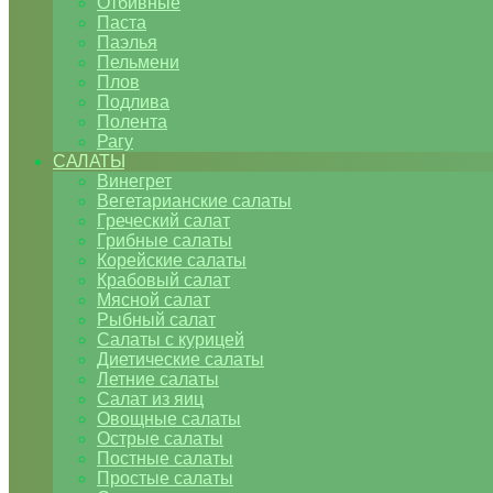
Отбивные
Паста
Паэлья
Пельмени
Плов
Подлива
Полента
Рагу
САЛАТЫ
Винегрет
Вегетарианские салаты
Греческий салат
Грибные салаты
Корейские салаты
Крабовый салат
Мясной салат
Рыбный салат
Салаты с курицей
Диетические салаты
Летние салаты
Салат из яиц
Овощные салаты
Острые салаты
Постные салаты
Простые салаты