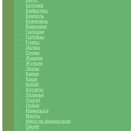
Бигус
Биточки
Бифштекс
Бризоль
Буженина
Вареники
Галушки
Голубцы
Гуляш
Долма
Ежики
Жаркое
Жульен
Зразы
Карри
Каши
Кебаб
Котлеты
Лазанья
Лангет
Лобио
Мамалыга
Манты
Мясо по-французски
Омлет