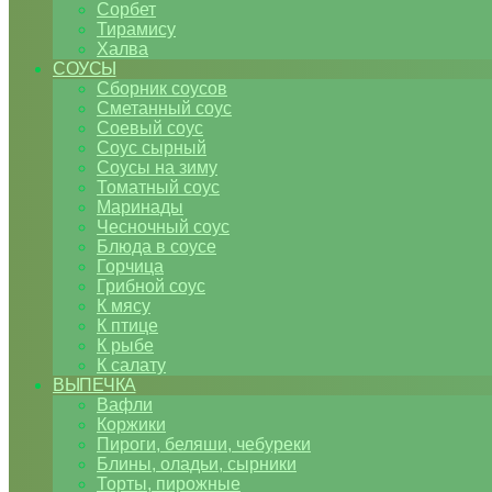
Сорбет
Тирамису
Халва
СОУСЫ
Сборник соусов
Сметанный соус
Соевый соус
Соус сырный
Соусы на зиму
Томатный соус
Маринады
Чесночный соус
Блюда в соусе
Горчица
Грибной соус
К мясу
К птице
К рыбе
К салату
ВЫПЕЧКА
Вафли
Коржики
Пироги, беляши, чебуреки
Блины, оладьи, сырники
Торты, пирожные