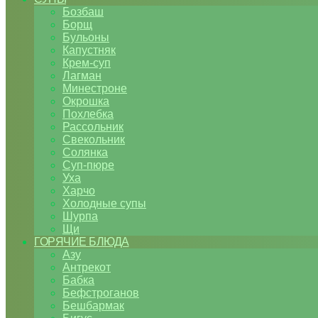
Бозбаш
Борщ
Бульоны
Капустняк
Крем-суп
Лагман
Минестроне
Окрошка
Похлебка
Рассольник
Свекольник
Солянка
Суп-пюре
Уха
Харчо
Холодные супы
Шурпа
Щи
ГОРЯЧИЕ БЛЮДА
Азу
Антрекот
Бабка
Бефстроганов
Бешбармак