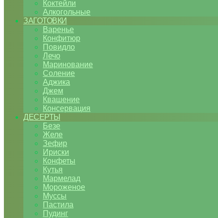
Коктейли
Алкогольные
ЗАГОТОВКИ
Варенье
Конфитюр
Повидло
Лечо
Маринование
Соление
Аджика
Джем
Квашение
Консервация
ДЕСЕРТЫ
Безе
Желе
Зефир
Ириски
Конфеты
Кутья
Мармелад
Мороженое
Муссы
Пастила
Пудинг