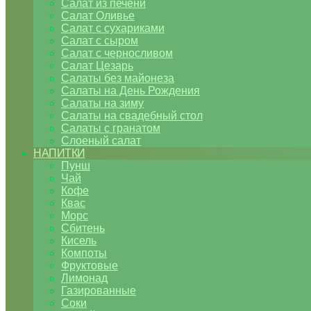
Салат из печени
Салат Оливье
Салат с сухариками
Салат с сыром
Салат с черносливом
Салат Цезарь
Салаты без майонеза
Салаты на День Рождения
Салаты на зиму
Салаты на свадебный стол
Салаты с гранатом
Слоеный салат
НАПИТКИ
Пунш
Чай
Кофе
Квас
Морс
Сбитень
Кисель
Компоты
Фруктовые
Лимонад
Газированные
Соки