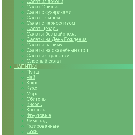
Салат из печени
Салат Оливье
Салат с сухариками
Салат с сыром
Салат с черносливом
Салат Цезарь
Салаты без майонеза
Салаты на День Рождения
Салаты на зиму
Салаты на свадебный стол
Салаты с гранатом
Слоеный салат
НАПИТКИ
Пунш
Чай
Кофе
Квас
Морс
Сбитень
Кисель
Компоты
Фруктовые
Лимонад
Газированные
Соки