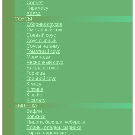
Сорбет
Тирамису
Халва
СОУСЫ
Сборник соусов
Сметанный соус
Соевый соус
Соус сырный
Соусы на зиму
Томатный соус
Маринады
Чесночный соус
Блюда в соусе
Горчица
Грибной соус
К мясу
К птице
К рыбе
К салату
ВЫПЕЧКА
Вафли
Коржики
Пироги, беляши, чебуреки
Блины, оладьи, сырники
Торты, пирожные