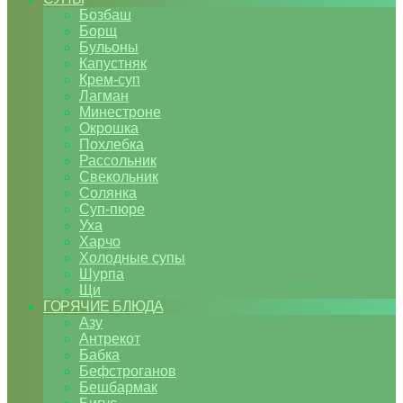
Бозбаш
Борщ
Бульоны
Капустняк
Крем-суп
Лагман
Минестроне
Окрошка
Похлебка
Рассольник
Свекольник
Солянка
Суп-пюре
Уха
Харчо
Холодные супы
Шурпа
Щи
ГОРЯЧИЕ БЛЮДА
Азу
Антрекот
Бабка
Бефстроганов
Бешбармак