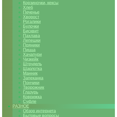
Корзиночки, кексы
Хлеб
Печенье
Хворост
Рогалики
Булочки
Бисквит
Пахлава
Лепешки
Пряники
Пицца
Хачапури
Чизкейк
Штрудель
Шарлотка
Манник
Запеканка
Пончики
Творожник
Глазурь
Коврижка
Суфле
РАЗНОЕ
Обзор интернета
Бытовые вопросы