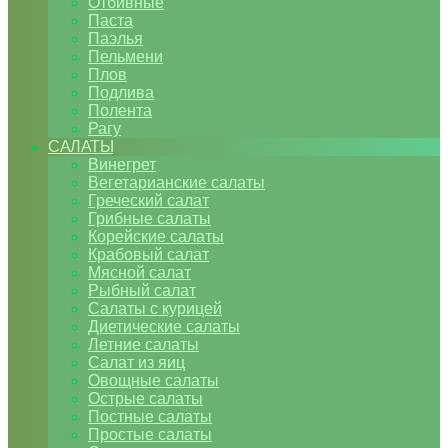
Отбивные
Паста
Паэлья
Пельмени
Плов
Подлива
Полента
Рагу
САЛАТЫ
Винегрет
Вегетарианские салаты
Греческий салат
Грибные салаты
Корейские салаты
Крабовый салат
Мясной салат
Рыбный салат
Салаты с курицей
Диетические салаты
Летние салаты
Салат из яиц
Овощные салаты
Острые салаты
Постные салаты
Простые салаты