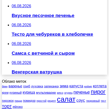
06.08.2026
Вкусное песочное печенье
06.08.2026
Тесто для чебуреков в хлебопечке
06.08.2026
Самса с ветчиной и сыром
06.08.2026
Венгерская ватрушка
Облако меток
зима
котлета
варенье
капуста
гриб
духовка
запеканка
блин
кефир
пирог
печенье
курица
мультиварке
куриный
крем
мясо
огурец
салат
соус
помидор
пирожок
пицца
простой
рецепт
творожный
тест
торт
яблоко