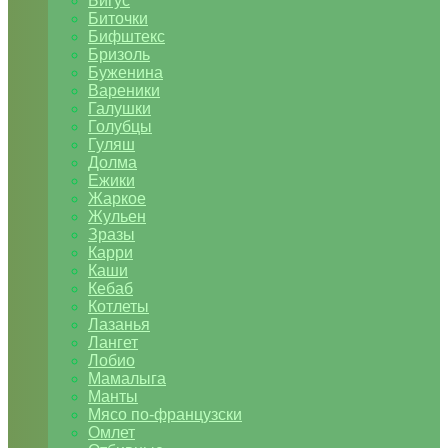
Бигус
Биточки
Бифштекс
Бризоль
Буженина
Вареники
Галушки
Голубцы
Гуляш
Долма
Ежики
Жаркое
Жульен
Зразы
Карри
Каши
Кебаб
Котлеты
Лазанья
Лангет
Лобио
Мамалыга
Манты
Мясо по-французски
Омлет