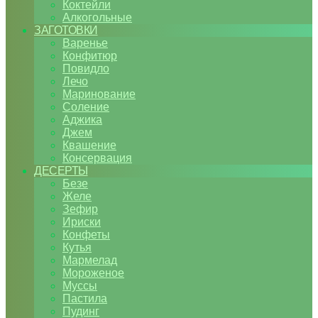
Коктейли
Алкогольные
ЗАГОТОВКИ
Варенье
Конфитюр
Повидло
Лечо
Маринование
Соление
Аджика
Джем
Квашение
Консервация
ДЕСЕРТЫ
Безе
Желе
Зефир
Ириски
Конфеты
Кутья
Мармелад
Мороженое
Муссы
Пастила
Пудинг