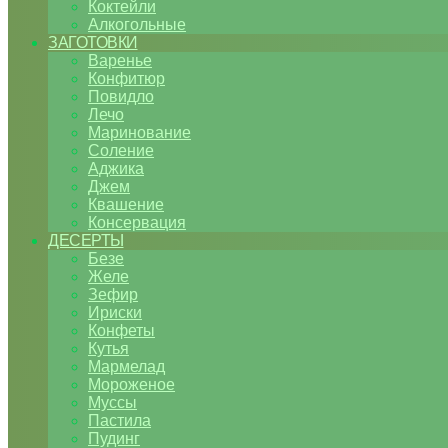
Коктейли
Алкогольные
ЗАГОТОВКИ
Варенье
Конфитюр
Повидло
Лечо
Маринование
Соление
Аджика
Джем
Квашение
Консервация
ДЕСЕРТЫ
Безе
Желе
Зефир
Ириски
Конфеты
Кутья
Мармелад
Мороженое
Муссы
Пастила
Пудинг