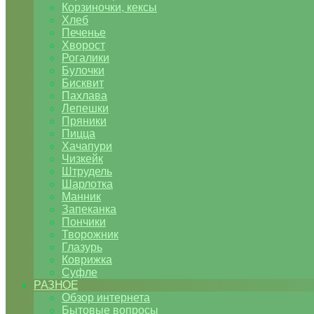
Корзиночки, кексы
Хлеб
Печенье
Хворост
Рогалики
Булочки
Бисквит
Пахлава
Лепешки
Пряники
Пицца
Хачапури
Чизкейк
Штрудель
Шарлотка
Манник
Запеканка
Пончики
Творожник
Глазурь
Коврижка
Суфле
РАЗНОЕ
Обзор интернета
Бытовые вопросы