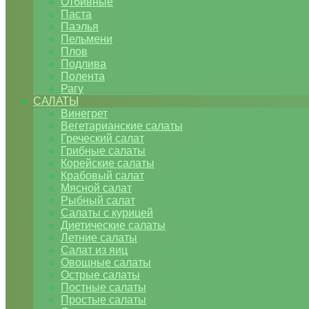
Отбивные
Паста
Паэлья
Пельмени
Плов
Подлива
Полента
Рагу
САЛАТЫ
Винегрет
Вегетарианские салаты
Греческий салат
Грибные салаты
Корейские салаты
Крабовый салат
Мясной салат
Рыбный салат
Салаты с курицей
Диетические салаты
Летние салаты
Салат из яиц
Овощные салаты
Острые салаты
Постные салаты
Простые салаты