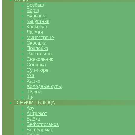
Бозбаш
Борщ
Бульоны
Капустняк
Крем-суп
Лагман
Минестроне
Окрошка
Похлебка
Рассольник
Свекольник
Солянка
Суп-пюре
Уха
Харчо
Холодные супы
Шурпа
Щи
ГОРЯЧИЕ БЛЮДА
Азу
Антрекот
Бабка
Бефстроганов
Бешбармак