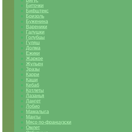
Бигус
Биточки
Бифштекс
Бризоль
Буженина
Вареники
Галушки
Голубцы
Гуляш
Долма
Ежики
Жаркое
Жульен
Зразы
Карри
Каши
Кебаб
Котлеты
Лазанья
Лангет
Лобио
Мамалыга
Манты
Мясо по-французски
Омлет