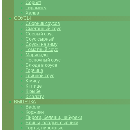
Сорбет
Тирамису
Халва
СОУСЫ
Сборник соусов
Сметанный соус
Соевый соус
Соус сырный
Соусы на зиму
Томатный соус
Маринады
Чесночный соус
Блюда в соусе
Горчица
Грибной соус
К мясу
К птице
К рыбе
К салату
ВЫПЕЧКА
Вафли
Коржики
Пироги, беляши, чебуреки
Блины, оладьи, сырники
Торты, пирожные