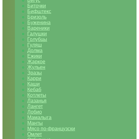
Бигус
Биточки
Бифштекс
Бризоль
Буженина
Вареники
Галушки
Голубцы
Гуляш
Долма
Ежики
Жаркое
Жульен
Зразы
Карри
Каши
Кебаб
Котлеты
Лазанья
Лангет
Лобио
Мамалыга
Манты
Мясо по-французски
Омлет