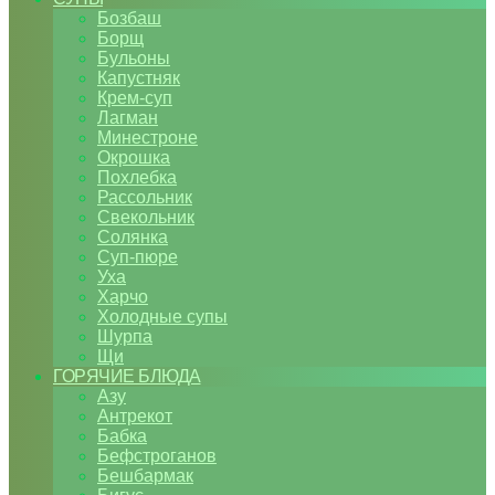
Бозбаш
Борщ
Бульоны
Капустняк
Крем-суп
Лагман
Минестроне
Окрошка
Похлебка
Рассольник
Свекольник
Солянка
Суп-пюре
Уха
Харчо
Холодные супы
Шурпа
Щи
ГОРЯЧИЕ БЛЮДА
Азу
Антрекот
Бабка
Бефстроганов
Бешбармак