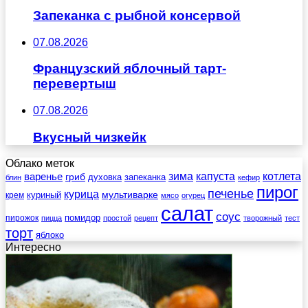
Запеканка с рыбной консервой
07.08.2026
Французский яблочный тарт-
перевертыш
07.08.2026
Вкусный чизкейк
Облако меток
зима
котлета
варенье
капуста
гриб
духовка
запеканка
блин
кефир
пирог
печенье
курица
мультиварке
куриный
крем
мясо
огурец
салат
соус
помидор
пирожок
пицца
простой
рецепт
творожный
тест
торт
яблоко
Интересно