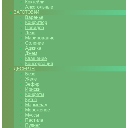
Коктейли
Алкогольные
ЗАГОТОВКИ
Варенье
Конфитюр
Повидло
Лечо
Маринование
Соление
Аджика
Джем
Квашение
Консервация
ДЕСЕРТЫ
Безе
Желе
Зефир
Ириски
Конфеты
Кутья
Мармелад
Мороженое
Муссы
Пастила
Пудинг