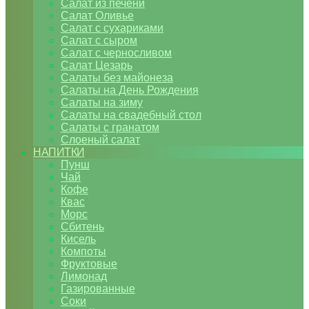
Салат из печени
Салат Оливье
Салат с сухариками
Салат с сыром
Салат с черносливом
Салат Цезарь
Салаты без майонеза
Салаты на День Рождения
Салаты на зиму
Салаты на свадебный стол
Салаты с гранатом
Слоеный салат
НАПИТКИ
Пунш
Чай
Кофе
Квас
Морс
Сбитень
Кисель
Компоты
Фруктовые
Лимонад
Газированные
Соки