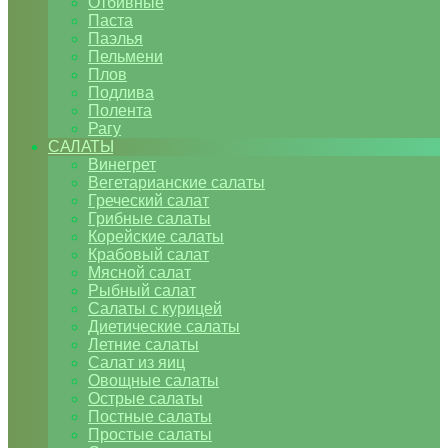
Отбивные
Паста
Паэлья
Пельмени
Плов
Подлива
Полента
Рагу
САЛАТЫ
Винегрет
Вегетарианские салаты
Греческий салат
Грибные салаты
Корейские салаты
Крабовый салат
Мясной салат
Рыбный салат
Салаты с курицей
Диетические салаты
Летние салаты
Салат из яиц
Овощные салаты
Острые салаты
Постные салаты
Простые салаты