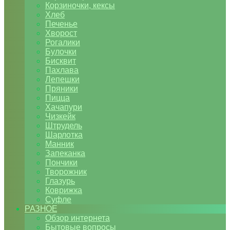
Корзиночки, кексы
Хлеб
Печенье
Хворост
Рогалики
Булочки
Бисквит
Пахлава
Лепешки
Пряники
Пицца
Хачапури
Чизкейк
Штрудель
Шарлотка
Манник
Запеканка
Пончики
Творожник
Глазурь
Коврижка
Суфле
РАЗНОЕ
Обзор интернета
Бытовые вопросы