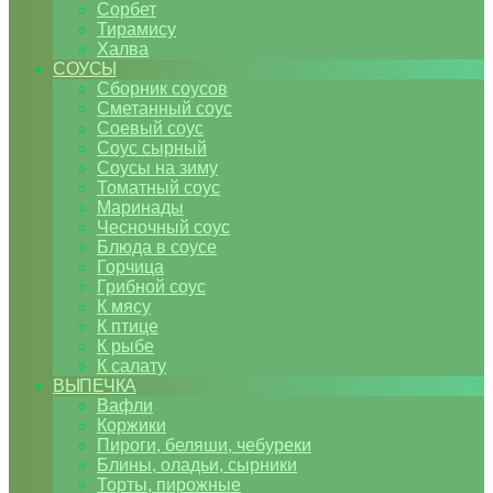
Сорбет
Тирамису
Халва
СОУСЫ
Сборник соусов
Сметанный соус
Соевый соус
Соус сырный
Соусы на зиму
Томатный соус
Маринады
Чесночный соус
Блюда в соусе
Горчица
Грибной соус
К мясу
К птице
К рыбе
К салату
ВЫПЕЧКА
Вафли
Коржики
Пироги, беляши, чебуреки
Блины, оладьи, сырники
Торты, пирожные