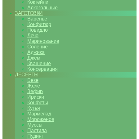
Коктейли
Алкогольные
ЗАГОТОВКИ
Варенье
Конфитюр
Повидло
Лечо
Маринование
Соление
Аджика
Джем
Квашение
Консервация
ДЕСЕРТЫ
Безе
Желе
Зефир
Ириски
Конфеты
Кутья
Мармелад
Мороженое
Муссы
Пастила
Пудинг