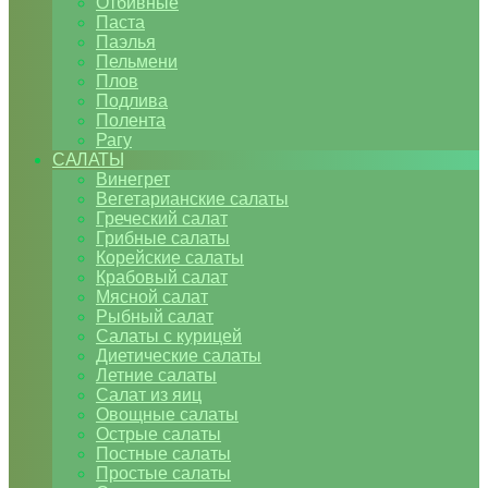
Отбивные
Паста
Паэлья
Пельмени
Плов
Подлива
Полента
Рагу
САЛАТЫ
Винегрет
Вегетарианские салаты
Греческий салат
Грибные салаты
Корейские салаты
Крабовый салат
Мясной салат
Рыбный салат
Салаты с курицей
Диетические салаты
Летние салаты
Салат из яиц
Овощные салаты
Острые салаты
Постные салаты
Простые салаты