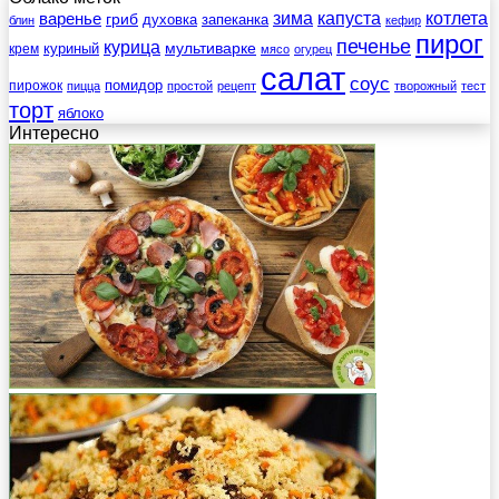
зима
котлета
варенье
капуста
гриб
духовка
запеканка
блин
кефир
пирог
печенье
курица
мультиварке
куриный
крем
мясо
огурец
салат
соус
помидор
пирожок
пицца
простой
рецепт
творожный
тест
торт
яблоко
Интересно