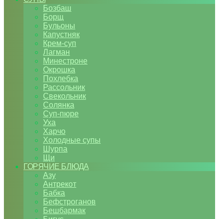
Бозбаш
Борщ
Бульоны
Капустняк
Крем-суп
Лагман
Минестроне
Окрошка
Похлебка
Рассольник
Свекольник
Солянка
Суп-пюре
Уха
Харчо
Холодные супы
Шурпа
Щи
ГОРЯЧИЕ БЛЮДА
Азу
Антрекот
Бабка
Бефстроганов
Бешбармак