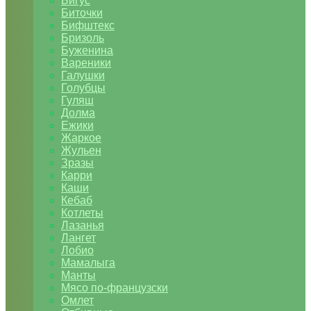
Бигус
Биточки
Бифштекс
Бризоль
Буженина
Вареники
Галушки
Голубцы
Гуляш
Долма
Ежики
Жаркое
Жульен
Зразы
Карри
Каши
Кебаб
Котлеты
Лазанья
Лангет
Лобио
Мамалыга
Манты
Мясо по-французски
Омлет