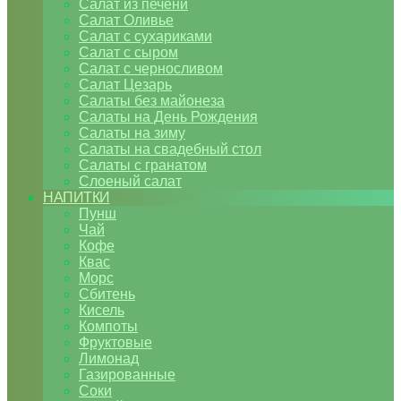
Салат из печени
Салат Оливье
Салат с сухариками
Салат с сыром
Салат с черносливом
Салат Цезарь
Салаты без майонеза
Салаты на День Рождения
Салаты на зиму
Салаты на свадебный стол
Салаты с гранатом
Слоеный салат
НАПИТКИ
Пунш
Чай
Кофе
Квас
Морс
Сбитень
Кисель
Компоты
Фруктовые
Лимонад
Газированные
Соки