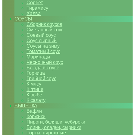
Сорбет
Тирамису
Халва
СОУСЫ
Сборник соусов
Сметанный соус
Соевый соус
Соус сырный
Соусы на зиму
Томатный соус
Маринады
Чесночный соус
Блюда в соусе
Горчица
Грибной соус
К мясу
К птице
К рыбе
К салату
ВЫПЕЧКА
Вафли
Коржики
Пироги, беляши, чебуреки
Блины, оладьи, сырники
Торты, пирожные