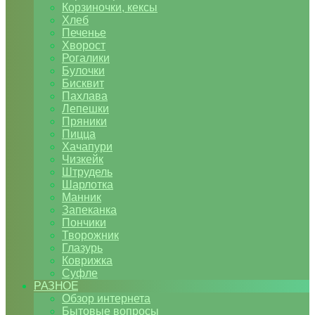
Корзиночки, кексы
Хлеб
Печенье
Хворост
Рогалики
Булочки
Бисквит
Пахлава
Лепешки
Пряники
Пицца
Хачапури
Чизкейк
Штрудель
Шарлотка
Манник
Запеканка
Пончики
Творожник
Глазурь
Коврижка
Суфле
РАЗНОЕ
Обзор интернета
Бытовые вопросы