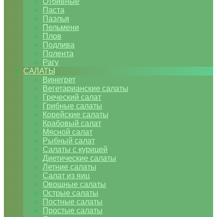
Отбивные
Паста
Паэлья
Пельмени
Плов
Подлива
Полента
Рагу
САЛАТЫ
Винегрет
Вегетарианские салаты
Греческий салат
Грибные салаты
Корейские салаты
Крабовый салат
Мясной салат
Рыбный салат
Салаты с курицей
Диетические салаты
Летние салаты
Салат из яиц
Овощные салаты
Острые салаты
Постные салаты
Простые салаты