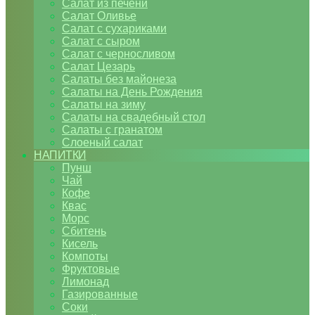
Салат из печени
Салат Оливье
Салат с сухариками
Салат с сыром
Салат с черносливом
Салат Цезарь
Салаты без майонеза
Салаты на День Рождения
Салаты на зиму
Салаты на свадебный стол
Салаты с гранатом
Слоеный салат
НАПИТКИ
Пунш
Чай
Кофе
Квас
Морс
Сбитень
Кисель
Компоты
Фруктовые
Лимонад
Газированные
Соки