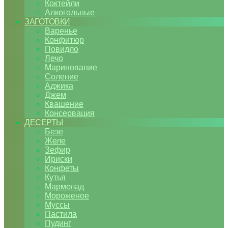
Коктейли
Алкогольные
ЗАГОТОВКИ
Варенье
Конфитюр
Повидло
Лечо
Маринование
Соление
Аджика
Джем
Квашение
Консервация
ДЕСЕРТЫ
Безе
Желе
Зефир
Ириски
Конфеты
Кутья
Мармелад
Мороженое
Муссы
Пастила
Пудинг