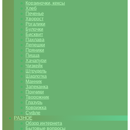
Корзиночки, кексы
Хлеб
Печенье
Хворост
Рогалики
Булочки
Бисквит
Пахлава
Лепешки
Пряники
Пицца
Хачапури
Чизкейк
Штрудель
Шарлотка
Манник
Запеканка
Пончики
Творожник
Глазурь
Коврижка
Суфле
РАЗНОЕ
Обзор интернета
Бытовые вопросы