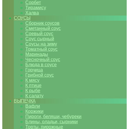
Сорбет
Тирамису
Халва
СОУСЫ
Сборник соусов
Сметанный соус
Соевый соус
Соус сырный
Соусы на зиму
Томатный соус
Маринады
Чесночный соус
Блюда в соусе
Горчица
Грибной соус
К мясу
К птице
К рыбе
К салату
ВЫПЕЧКА
Вафли
Коржики
Пироги, беляши, чебуреки
Блины, оладьи, сырники
Торты, пирожные