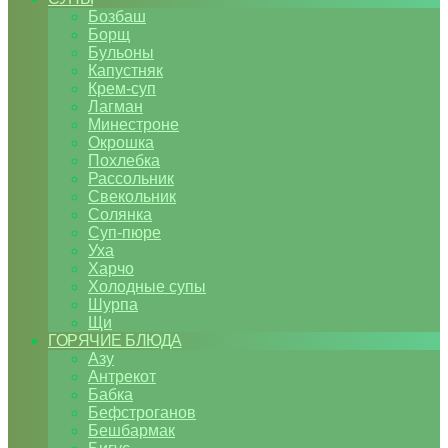
Бозбаш
Борщ
Бульоны
Капустняк
Крем-суп
Лагман
Минестроне
Окрошка
Похлебка
Рассольник
Свекольник
Солянка
Суп-пюре
Уха
Харчо
Холодные супы
Шурпа
Щи
ГОРЯЧИЕ БЛЮДА
Азу
Антрекот
Бабка
Бефстроганов
Бешбармак