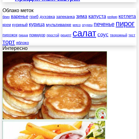
Облако меток
зима
котлета
варенье
капуста
гриб
духовка
запеканка
блин
кефир
пирог
печенье
курица
мультиварке
куриный
крем
мясо
огурец
салат
соус
помидор
пирожок
пицца
простой
рецепт
творожный
тест
торт
яблоко
Интересно