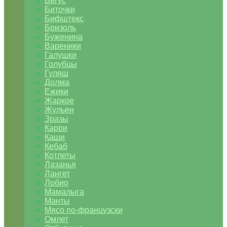
Бигус
Биточки
Бифштекс
Бризоль
Буженина
Вареники
Галушки
Голубцы
Гуляш
Долма
Ежики
Жаркое
Жульен
Зразы
Карри
Каши
Кебаб
Котлеты
Лазанья
Лангет
Лобио
Мамалыга
Манты
Мясо по-французски
Омлет