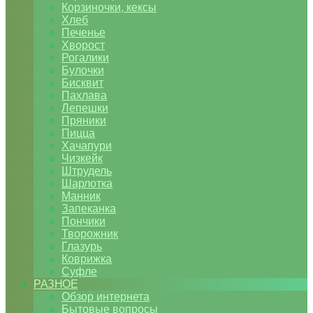
Корзиночки, кексы
Хлеб
Печенье
Хворост
Рогалики
Булочки
Бисквит
Пахлава
Лепешки
Пряники
Пицца
Хачапури
Чизкейк
Штрудель
Шарлотка
Манник
Запеканка
Пончики
Творожник
Глазурь
Коврижка
Суфле
РАЗНОЕ
Обзор интернета
Бытовые вопросы