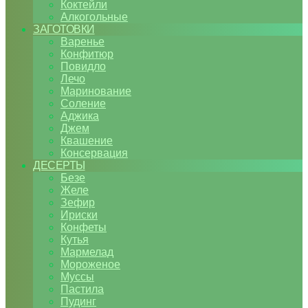
Коктейли
Алкогольные
ЗАГОТОВКИ
Варенье
Конфитюр
Повидло
Лечо
Маринование
Соление
Аджика
Джем
Квашение
Консервация
ДЕСЕРТЫ
Безе
Желе
Зефир
Ириски
Конфеты
Кутья
Мармелад
Мороженое
Муссы
Пастила
Пудинг