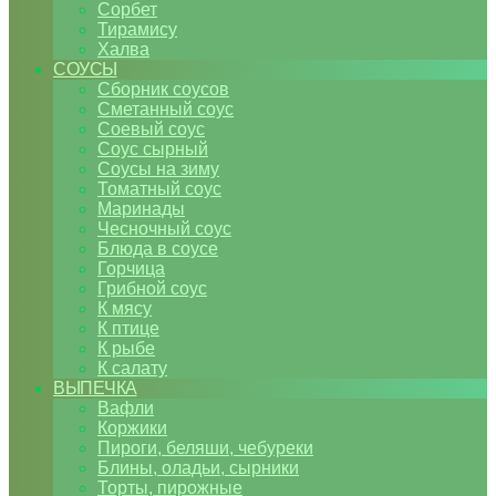
Сорбет
Тирамису
Халва
СОУСЫ
Сборник соусов
Сметанный соус
Соевый соус
Соус сырный
Соусы на зиму
Томатный соус
Маринады
Чесночный соус
Блюда в соусе
Горчица
Грибной соус
К мясу
К птице
К рыбе
К салату
ВЫПЕЧКА
Вафли
Коржики
Пироги, беляши, чебуреки
Блины, оладьи, сырники
Торты, пирожные