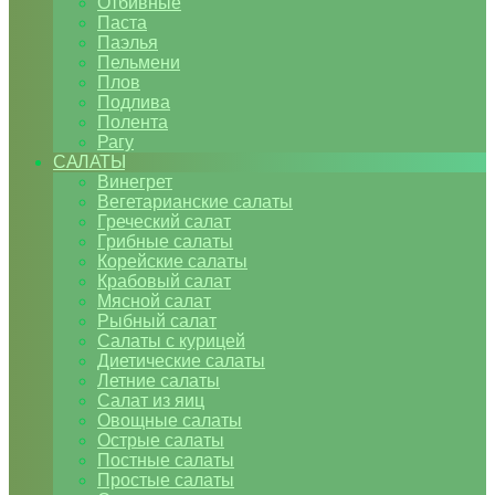
Отбивные
Паста
Паэлья
Пельмени
Плов
Подлива
Полента
Рагу
САЛАТЫ
Винегрет
Вегетарианские салаты
Греческий салат
Грибные салаты
Корейские салаты
Крабовый салат
Мясной салат
Рыбный салат
Салаты с курицей
Диетические салаты
Летние салаты
Салат из яиц
Овощные салаты
Острые салаты
Постные салаты
Простые салаты