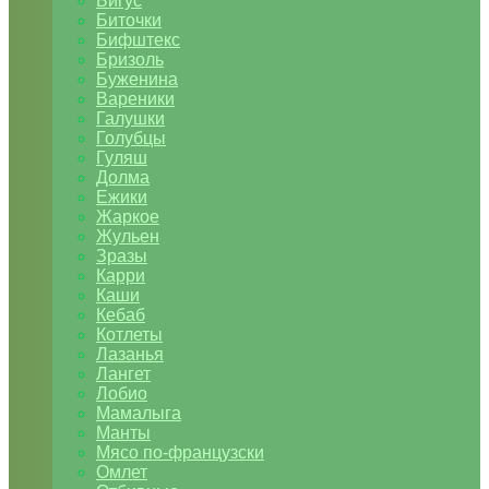
Бигус
Биточки
Бифштекс
Бризоль
Буженина
Вареники
Галушки
Голубцы
Гуляш
Долма
Ежики
Жаркое
Жульен
Зразы
Карри
Каши
Кебаб
Котлеты
Лазанья
Лангет
Лобио
Мамалыга
Манты
Мясо по-французски
Омлет