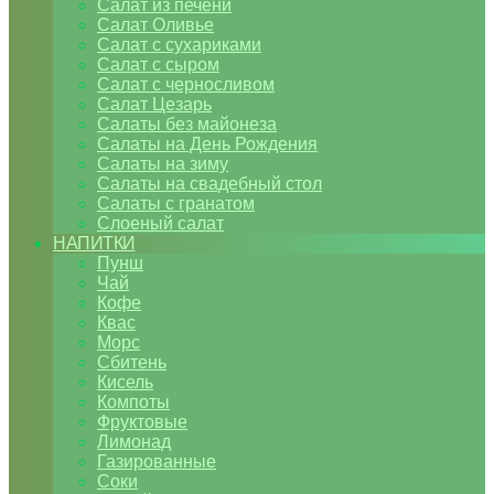
Салат из печени
Салат Оливье
Салат с сухариками
Салат с сыром
Салат с черносливом
Салат Цезарь
Салаты без майонеза
Салаты на День Рождения
Салаты на зиму
Салаты на свадебный стол
Салаты с гранатом
Слоеный салат
НАПИТКИ
Пунш
Чай
Кофе
Квас
Морс
Сбитень
Кисель
Компоты
Фруктовые
Лимонад
Газированные
Соки