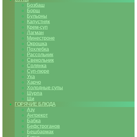
Бозбаш
Борщ
Бульоны
Капустняк
Крем-суп
Лагман
Минестроне
Окрошка
Похлебка
Рассольник
Свекольник
Солянка
Суп-пюре
Уха
Харчо
Холодные супы
Шурпа
Щи
ГОРЯЧИЕ БЛЮДА
Азу
Антрекот
Бабка
Бефстроганов
Бешбармак