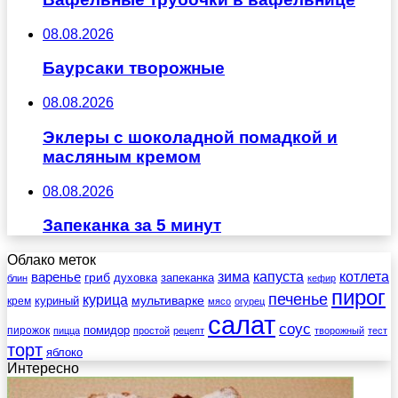
08.08.2026
Баурсаки творожные
08.08.2026
Эклеры с шоколадной помадкой и
масляным кремом
08.08.2026
Запеканка за 5 минут
Облако меток
зима
котлета
варенье
капуста
гриб
духовка
запеканка
блин
кефир
пирог
печенье
курица
мультиварке
куриный
крем
мясо
огурец
салат
соус
помидор
пирожок
пицца
простой
рецепт
творожный
тест
торт
яблоко
Интересно