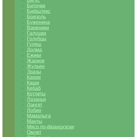
Бигус
Биточки
Бифштекс
Бризоль
Буженина
Вареники
Галушки
Голубцы
Гуляш
Долма
Ежики
Жаркое
Жульен
Зразы
Карри
Каши
Кебаб
Котлеты
Лазанья
Лангет
Лобио
Мамалыга
Манты
Мясо по-французски
Омлет