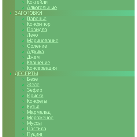
Коктейли
Алкогольные
ЗАГОТОВКИ
Варенье
Конфитюр
Повидло
Лечо
Маринование
Соление
Аджика
Джем
Квашение
Консервация
ДЕСЕРТЫ
Безе
Желе
Зефир
Ириски
Конфеты
Кутья
Мармелад
Мороженое
Муссы
Пастила
Пудинг