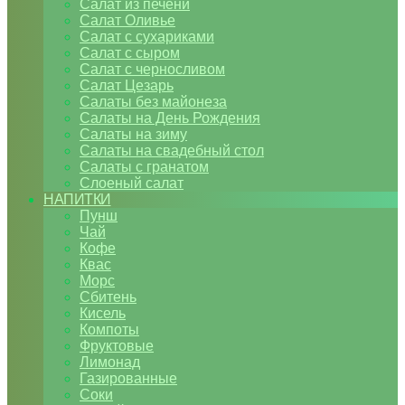
Салат из печени
Салат Оливье
Салат с сухариками
Салат с сыром
Салат с черносливом
Салат Цезарь
Салаты без майонеза
Салаты на День Рождения
Салаты на зиму
Салаты на свадебный стол
Салаты с гранатом
Слоеный салат
НАПИТКИ
Пунш
Чай
Кофе
Квас
Морс
Сбитень
Кисель
Компоты
Фруктовые
Лимонад
Газированные
Соки