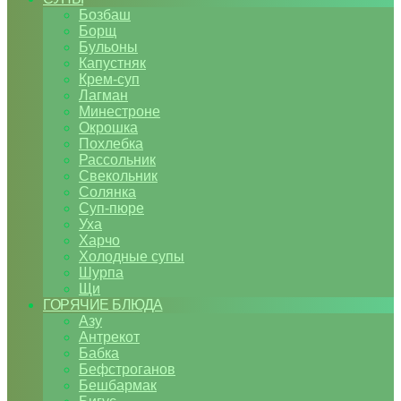
Бозбаш
Борщ
Бульоны
Капустняк
Крем-суп
Лагман
Минестроне
Окрошка
Похлебка
Рассольник
Свекольник
Солянка
Суп-пюре
Уха
Харчо
Холодные супы
Шурпа
Щи
ГОРЯЧИЕ БЛЮДА
Азу
Антрекот
Бабка
Бефстроганов
Бешбармак