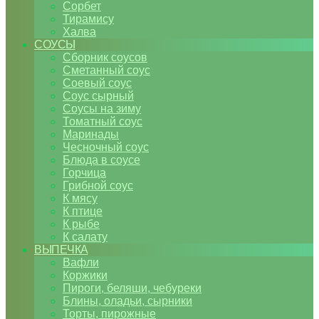
Сорбет
Тирамису
Халва
СОУСЫ
Сборник соусов
Сметанный соус
Соевый соус
Соус сырный
Соусы на зиму
Томатный соус
Маринады
Чесночный соус
Блюда в соусе
Горчица
Грибной соус
К мясу
К птице
К рыбе
К салату
ВЫПЕЧКА
Вафли
Коржики
Пироги, беляши, чебуреки
Блины, оладьи, сырники
Торты, пирожные