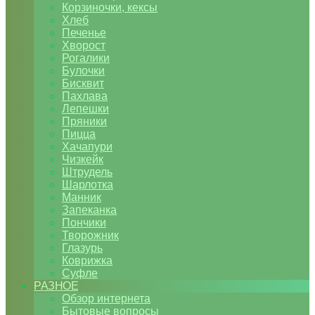
Корзиночки, кексы
Хлеб
Печенье
Хворост
Рогалики
Булочки
Бисквит
Пахлава
Лепешки
Пряники
Пицца
Хачапури
Чизкейк
Штрудель
Шарлотка
Манник
Запеканка
Пончики
Творожник
Глазурь
Коврижка
Суфле
РАЗНОЕ
Обзор интернета
Бытовые вопросы