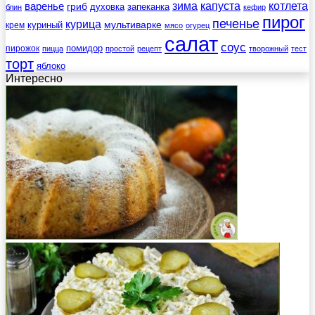
зима
котлета
варенье
капуста
гриб
духовка
запеканка
блин
кефир
пирог
печенье
курица
мультиварке
куриный
крем
мясо
огурец
салат
соус
помидор
пирожок
пицца
простой
рецепт
творожный
тест
торт
яблоко
Интересно