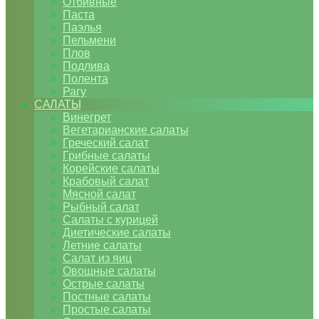
Отбивные
Паста
Паэлья
Пельмени
Плов
Подлива
Полента
Рагу
САЛАТЫ
Винегрет
Вегетарианские салаты
Греческий салат
Грибные салаты
Корейские салаты
Крабовый салат
Мясной салат
Рыбный салат
Салаты с курицей
Диетические салаты
Летние салаты
Салат из яиц
Овощные салаты
Острые салаты
Постные салаты
Простые салаты