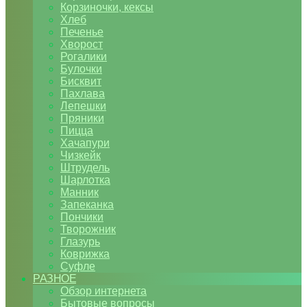
Корзиночки, кексы
Хлеб
Печенье
Хворост
Рогалики
Булочки
Бисквит
Пахлава
Лепешки
Пряники
Пицца
Хачапури
Чизкейк
Штрудель
Шарлотка
Манник
Запеканка
Пончики
Творожник
Глазурь
Коврижка
Суфле
РАЗНОЕ
Обзор интернета
Бытовые вопросы