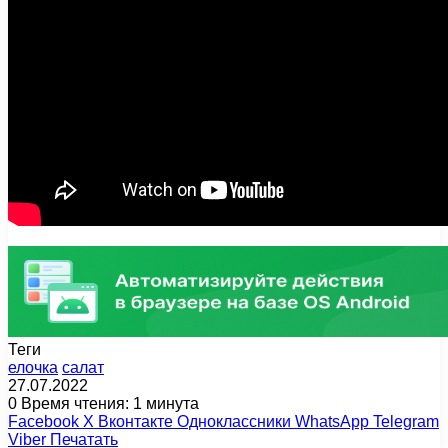
Теги
елочка
салат
27.07.2022
0
Время чтения: 1 минута
Facebook
X
Вконтакте
Одноклассники
WhatsApp
Telegram
Viber
Печатать