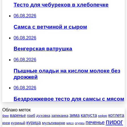
Тесто для чебуреков в хлебопечке
06.08.2026
Самса с ветчиной и сыром
06.08.2026
Венгерская ватрушка
06.08.2026
Пышные оладьи на кислом молоке без
дрожжей
06.08.2026
Бездрожжевое тесто для самсы с мясом
Облако меток
зима
котлета
варенье
капуста
гриб
духовка
запеканка
блин
кефир
пирог
печенье
курица
мультиварке
куриный
крем
мясо
огурец