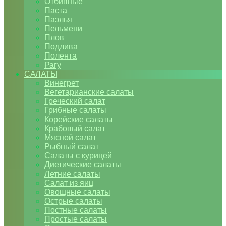
Отбивные
Паста
Паэлья
Пельмени
Плов
Подлива
Полента
Рагу
САЛАТЫ
Винегрет
Вегетарианские салаты
Греческий салат
Грибные салаты
Корейские салаты
Крабовый салат
Мясной салат
Рыбный салат
Салаты с курицей
Диетические салаты
Летние салаты
Салат из яиц
Овощные салаты
Острые салаты
Постные салаты
Простые салаты