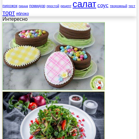
салат
соус
помидор
пирожок
пицца
простой
рецепт
творожный
тест
торт
яблоко
Интересно