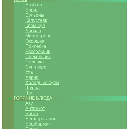
Бозбаш
Борщ
Бульоны
Капустняк
Крем-суп
Лагман
Минестроне
Окрошка
Похлебка
Рассольник
Свекольник
Солянка
Суп-пюре
Уха
Харчо
Холодные супы
Шурпа
Щи
ГОРЯЧИЕ БЛЮДА
Азу
Антрекот
Бабка
Бефстроганов
Бешбармак