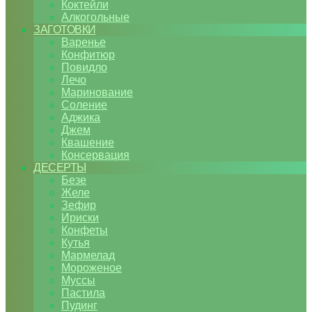
Коктейли
Алкогольные
ЗАГОТОВКИ
Варенье
Конфитюр
Повидло
Лечо
Маринование
Соление
Аджика
Джем
Квашение
Консервация
ДЕСЕРТЫ
Безе
Желе
Зефир
Ириски
Конфеты
Кутья
Мармелад
Мороженое
Муссы
Пастила
Пудинг