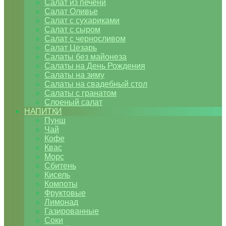
Салат из печени
Салат Оливье
Салат с сухариками
Салат с сыром
Салат с черносливом
Салат Цезарь
Салаты без майонеза
Салаты на День Рождения
Салаты на зиму
Салаты на свадебный стол
Салаты с гранатом
Слоеный салат
НАПИТКИ
Пунш
Чай
Кофе
Квас
Морс
Сбитень
Кисель
Компоты
Фруктовые
Лимонад
Газированные
Соки