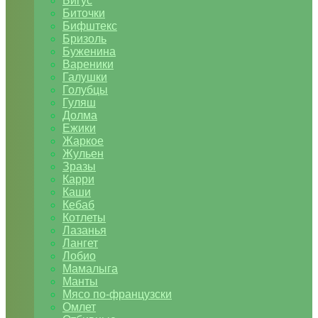
Бигус
Биточки
Бифштекс
Бризоль
Буженина
Вареники
Галушки
Голубцы
Гуляш
Долма
Ежики
Жаркое
Жульен
Зразы
Карри
Каши
Кебаб
Котлеты
Лазанья
Лангет
Лобио
Мамалыга
Манты
Мясо по-французски
Омлет