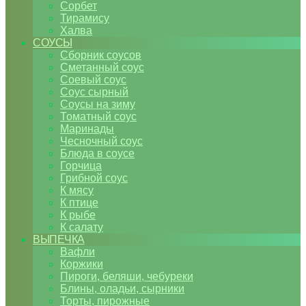
Сорбет
Тирамису
Халва
СОУСЫ
Сборник соусов
Сметанный соус
Соевый соус
Соус сырный
Соусы на зиму
Томатный соус
Маринады
Чесночный соус
Блюда в соусе
Горчица
Грибной соус
К мясу
К птице
К рыбе
К салату
ВЫПЕЧКА
Вафли
Коржики
Пироги, беляши, чебуреки
Блины, оладьи, сырники
Торты, пирожные