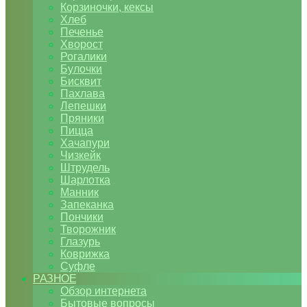
Корзиночки, кексы
Хлеб
Печенье
Хворост
Рогалики
Булочки
Бисквит
Пахлава
Лепешки
Пряники
Пицца
Хачапури
Чизкейк
Штрудель
Шарлотка
Манник
Запеканка
Пончики
Творожник
Глазурь
Коврижка
Суфле
РАЗНОЕ
Обзор интернета
Бытовые вопросы