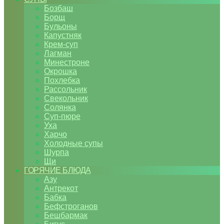
Бозбаш
Борщ
Бульоны
Капустняк
Крем-суп
Лагман
Минестроне
Окрошка
Похлебка
Рассольник
Свекольник
Солянка
Суп-пюре
Уха
Харчо
Холодные супы
Шурпа
Щи
ГОРЯЧИЕ БЛЮДА
Азу
Антрекот
Бабка
Бефстроганов
Бешбармак