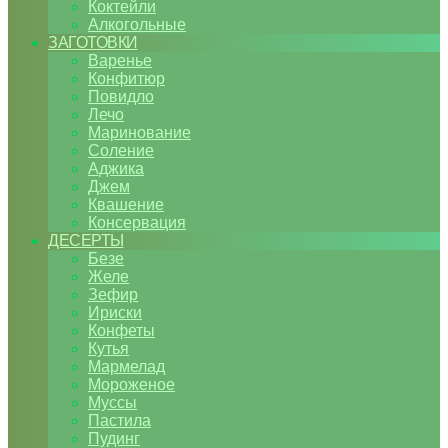
Коктейли
Алкогольные
ЗАГОТОВКИ
Варенье
Конфитюр
Повидло
Лечо
Маринование
Соление
Аджика
Джем
Квашение
Консервация
ДЕСЕРТЫ
Безе
Желе
Зефир
Ириски
Конфеты
Кутья
Мармелад
Мороженое
Муссы
Пастила
Пудинг