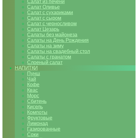
Салат из печени
Салат Оливье
Салат с сухариками
Салат с сыром
Салат с черносливом
Салат Цезарь
Салаты без майонеза
Салаты на День Рождения
Салаты на зиму
Салаты на свадебный стол
Салаты с гранатом
Слоеный салат
НАПИТКИ
Пунш
Чай
Кофе
Квас
Морс
Сбитень
Кисель
Компоты
Фруктовые
Лимонад
Газированные
Соки