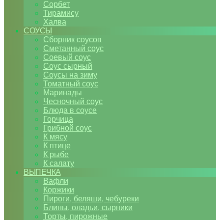
Сорбет
Тирамису
Халва
СОУСЫ
Сборник соусов
Сметанный соус
Соевый соус
Соус сырный
Соусы на зиму
Томатный соус
Маринады
Чесночный соус
Блюда в соусе
Горчица
Грибной соус
К мясу
К птице
К рыбе
К салату
ВЫПЕЧКА
Вафли
Коржики
Пироги, беляши, чебуреки
Блины, оладьи, сырники
Торты, пирожные