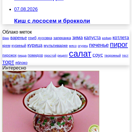
07.08.2026
Киш с лососем и брокколи
Облако меток
зима
котлета
варенье
капуста
гриб
духовка
запеканка
блин
кефир
пирог
печенье
курица
мультиварке
куриный
крем
мясо
огурец
салат
соус
помидор
пирожок
пицца
простой
рецепт
творожный
тест
торт
яблоко
Интересно