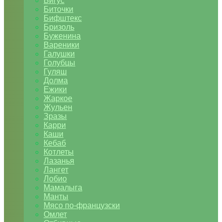
Бигус
Биточки
Бифштекс
Бризоль
Буженина
Вареники
Галушки
Голубцы
Гуляш
Долма
Ежики
Жаркое
Жульен
Зразы
Карри
Каши
Кебаб
Котлеты
Лазанья
Лангет
Лобио
Мамалыга
Манты
Мясо по-французски
Омлет