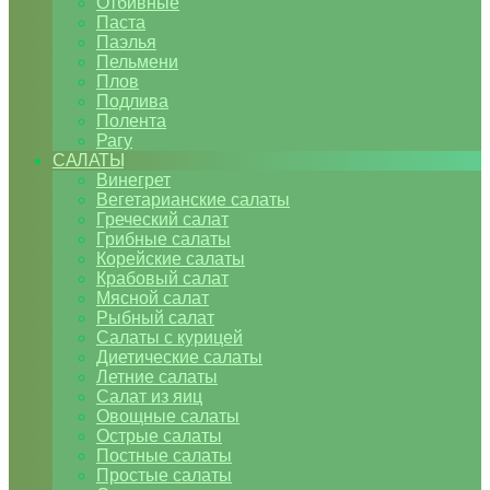
Отбивные
Паста
Паэлья
Пельмени
Плов
Подлива
Полента
Рагу
САЛАТЫ
Винегрет
Вегетарианские салаты
Греческий салат
Грибные салаты
Корейские салаты
Крабовый салат
Мясной салат
Рыбный салат
Салаты с курицей
Диетические салаты
Летние салаты
Салат из яиц
Овощные салаты
Острые салаты
Постные салаты
Простые салаты