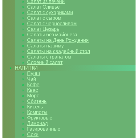
Салат из печени
Салат Оливье
Салат с сухариками
Салат с сыром
Салат с черносливом
Салат Цезарь
Салаты без майонеза
Салаты на День Рождения
Салаты на зиму
Салаты на свадебный стол
Салаты с гранатом
Слоеный салат
НАПИТКИ
Пунш
Чай
Кофе
Квас
Морс
Сбитень
Кисель
Компоты
Фруктовые
Лимонад
Газированные
Соки