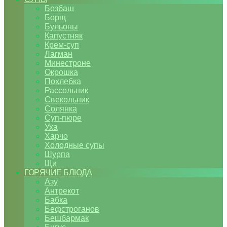
Бозбаш
Борщ
Бульоны
Капустняк
Крем-суп
Лагман
Минестроне
Окрошка
Похлебка
Рассольник
Свекольник
Солянка
Суп-пюре
Уха
Харчо
Холодные супы
Шурпа
Щи
ГОРЯЧИЕ БЛЮДА
Азу
Антрекот
Бабка
Бефстроганов
Бешбармак