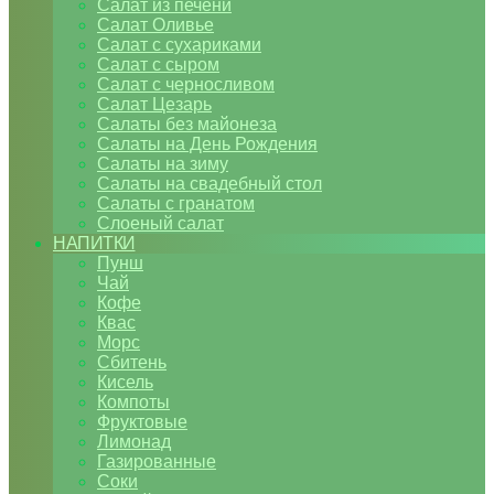
Салат из печени
Салат Оливье
Салат с сухариками
Салат с сыром
Салат с черносливом
Салат Цезарь
Салаты без майонеза
Салаты на День Рождения
Салаты на зиму
Салаты на свадебный стол
Салаты с гранатом
Слоеный салат
НАПИТКИ
Пунш
Чай
Кофе
Квас
Морс
Сбитень
Кисель
Компоты
Фруктовые
Лимонад
Газированные
Соки