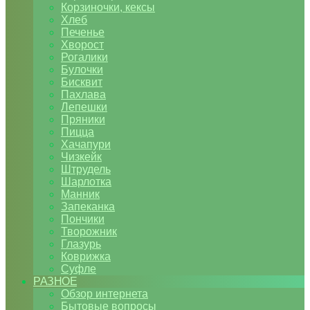
Корзиночки, кексы
Хлеб
Печенье
Хворост
Рогалики
Булочки
Бисквит
Пахлава
Лепешки
Пряники
Пицца
Хачапури
Чизкейк
Штрудель
Шарлотка
Манник
Запеканка
Пончики
Творожник
Глазурь
Коврижка
Суфле
РАЗНОЕ
Обзор интернета
Бытовые вопросы