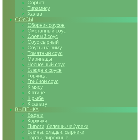
Сорбет
Тирамису
Халва
СОУСЫ
Сборник соусов
Сметанный соус
Соевый соус
Соус сырный
Соусы на зиму
Томатный соус
Маринады
Чесночный соус
Блюда в соусе
Горчица
Грибной соус
К мясу
К птице
К рыбе
К салату
ВЫПЕЧКА
Вафли
Коржики
Пироги, беляши, чебуреки
Блины, оладьи, сырники
Торты, пирожные