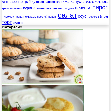
зима
котлета
варенье
капуста
гриб
духовка
запеканка
блин
кефир
пирог
печенье
курица
мультиварке
куриный
крем
мясо
огурец
салат
соус
помидор
пирожок
пицца
простой
рецепт
творожный
тест
торт
яблоко
Интересно