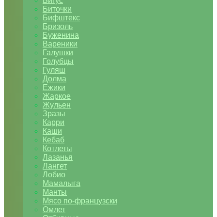
Бигус
Биточки
Бифштекс
Бризоль
Буженина
Вареники
Галушки
Голубцы
Гуляш
Долма
Ежики
Жаркое
Жульен
Зразы
Карри
Каши
Кебаб
Котлеты
Лазанья
Лангет
Лобио
Мамалыга
Манты
Мясо по-французски
Омлет