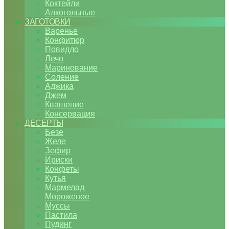
Коктейли
Алкогольные
ЗАГОТОВКИ
Варенье
Конфитюр
Повидло
Лечо
Маринование
Соление
Аджика
Джем
Квашение
Консервация
ДЕСЕРТЫ
Безе
Желе
Зефир
Ириски
Конфеты
Кутья
Мармелад
Мороженое
Муссы
Пастила
Пудинг