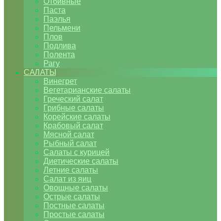
Отбивные
Паста
Паэлья
Пельмени
Плов
Подлива
Полента
Рагу
САЛАТЫ
Винегрет
Вегетарианские салаты
Греческий салат
Грибные салаты
Корейские салаты
Крабовый салат
Мясной салат
Рыбный салат
Салаты с курицей
Диетические салаты
Летние салаты
Салат из яиц
Овощные салаты
Острые салаты
Постные салаты
Простые салаты