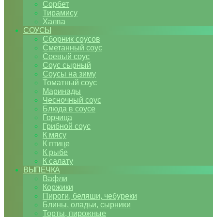
Сорбет
Тирамису
Халва
СОУСЫ
Сборник соусов
Сметанный соус
Соевый соус
Соус сырный
Соусы на зиму
Томатный соус
Маринады
Чесночный соус
Блюда в соусе
Горчица
Грибной соус
К мясу
К птице
К рыбе
К салату
ВЫПЕЧКА
Вафли
Коржики
Пироги, беляши, чебуреки
Блины, оладьи, сырники
Торты, пирожные