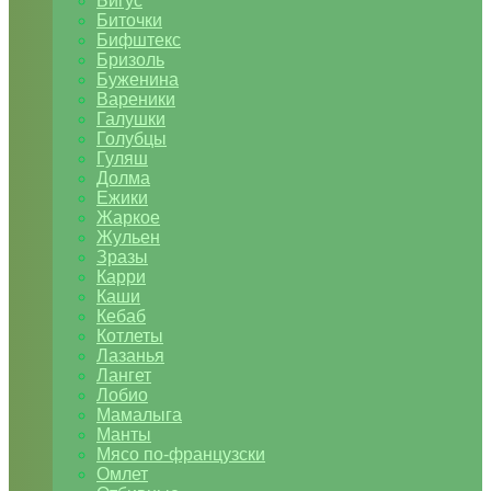
Бигус
Биточки
Бифштекс
Бризоль
Буженина
Вареники
Галушки
Голубцы
Гуляш
Долма
Ежики
Жаркое
Жульен
Зразы
Карри
Каши
Кебаб
Котлеты
Лазанья
Лангет
Лобио
Мамалыга
Манты
Мясо по-французски
Омлет