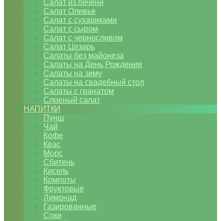
Салат из печени
Салат Оливье
Салат с сухариками
Салат с сыром
Салат с черносливом
Салат Цезарь
Салаты без майонеза
Салаты на День Рождения
Салаты на зиму
Салаты на свадебный стол
Салаты с гранатом
Слоеный салат
НАПИТКИ
Пунш
Чай
Кофе
Квас
Морс
Сбитень
Кисель
Компоты
Фруктовые
Лимонад
Газированные
Соки