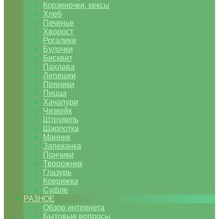
Корзиночки, кексы
Хлеб
Печенье
Хворост
Рогалики
Булочки
Бисквит
Пахлава
Лепешки
Пряники
Пицца
Хачапури
Чизкейк
Штрудель
Шарлотка
Манник
Запеканка
Пончики
Творожник
Глазурь
Коврижка
Суфле
РАЗНОЕ
Обзор интернета
Бытовые вопросы