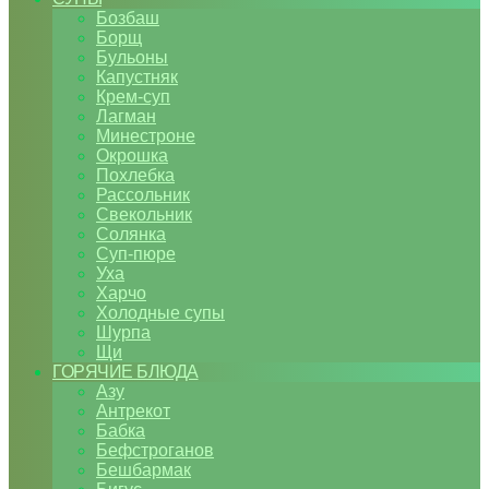
Бозбаш
Борщ
Бульоны
Капустняк
Крем-суп
Лагман
Минестроне
Окрошка
Похлебка
Рассольник
Свекольник
Солянка
Суп-пюре
Уха
Харчо
Холодные супы
Шурпа
Щи
ГОРЯЧИЕ БЛЮДА
Азу
Антрекот
Бабка
Бефстроганов
Бешбармак