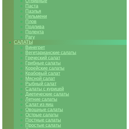
Отбивные
Паста
Паэлья
Пельмени
Плов
Подлива
Полента
Рагу
САЛАТЫ
Винегрет
Вегетарианские салаты
Греческий салат
Грибные салаты
Корейские салаты
Крабовый салат
Мясной салат
Рыбный салат
Салаты с курицей
Диетические салаты
Летние салаты
Салат из яиц
Овощные салаты
Острые салаты
Постные салаты
Простые салаты