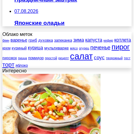
07.08.2026
Японские оладьи
Облако меток
зима
котлета
варенье
капуста
гриб
духовка
запеканка
блин
кефир
пирог
печенье
курица
мультиварке
куриный
крем
мясо
огурец
салат
соус
помидор
пирожок
пицца
простой
рецепт
творожный
тест
торт
яблоко
Интересно