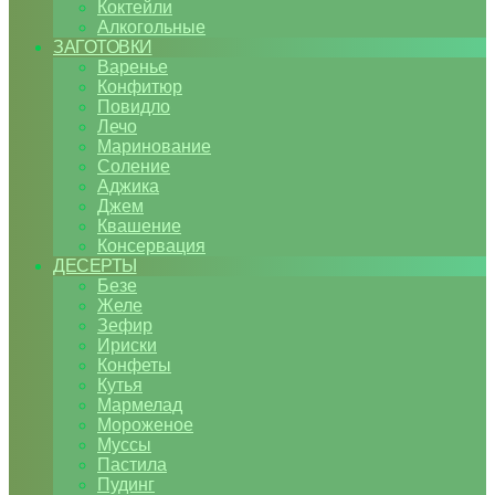
Коктейли
Алкогольные
ЗАГОТОВКИ
Варенье
Конфитюр
Повидло
Лечо
Маринование
Соление
Аджика
Джем
Квашение
Консервация
ДЕСЕРТЫ
Безе
Желе
Зефир
Ириски
Конфеты
Кутья
Мармелад
Мороженое
Муссы
Пастила
Пудинг