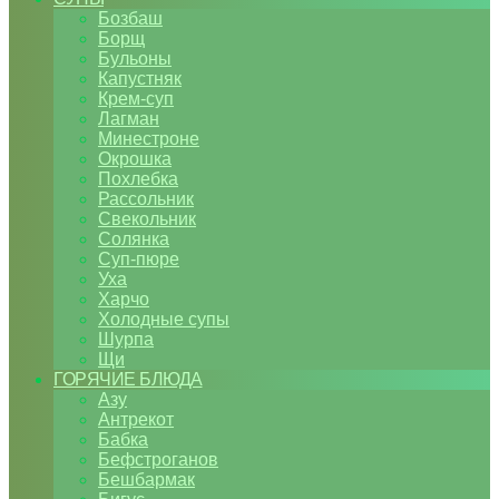
Бозбаш
Борщ
Бульоны
Капустняк
Крем-суп
Лагман
Минестроне
Окрошка
Похлебка
Рассольник
Свекольник
Солянка
Суп-пюре
Уха
Харчо
Холодные супы
Шурпа
Щи
ГОРЯЧИЕ БЛЮДА
Азу
Антрекот
Бабка
Бефстроганов
Бешбармак