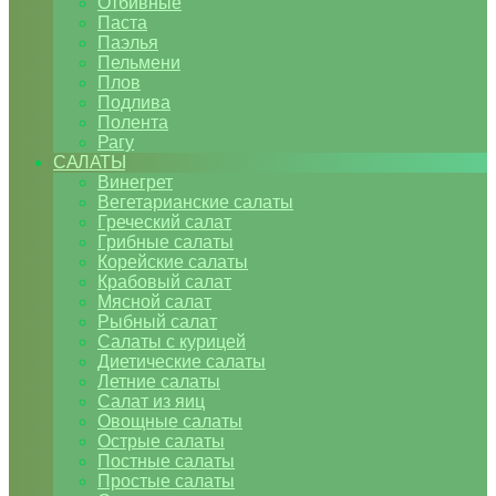
Отбивные
Паста
Паэлья
Пельмени
Плов
Подлива
Полента
Рагу
САЛАТЫ
Винегрет
Вегетарианские салаты
Греческий салат
Грибные салаты
Корейские салаты
Крабовый салат
Мясной салат
Рыбный салат
Салаты с курицей
Диетические салаты
Летние салаты
Салат из яиц
Овощные салаты
Острые салаты
Постные салаты
Простые салаты