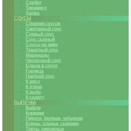
Сорбет
Тирамису
Халва
СОУСЫ
Сборник соусов
Сметанный соус
Соевый соус
Соус сырный
Соусы на зиму
Томатный соус
Маринады
Чесночный соус
Блюда в соусе
Горчица
Грибной соус
К мясу
К птице
К рыбе
К салату
ВЫПЕЧКА
Вафли
Коржики
Пироги, беляши, чебуреки
Блины, оладьи, сырники
Торты, пирожные