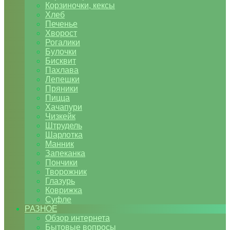
Корзиночки, кексы
Хлеб
Печенье
Хворост
Рогалики
Булочки
Бисквит
Пахлава
Лепешки
Пряники
Пицца
Хачапури
Чизкейк
Штрудель
Шарлотка
Манник
Запеканка
Пончики
Творожник
Глазурь
Коврижка
Суфле
РАЗНОЕ
Обзор интернета
Бытовые вопросы