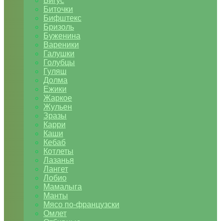
Бигус
Биточки
Бифштекс
Бризоль
Буженина
Вареники
Галушки
Голубцы
Гуляш
Долма
Ежики
Жаркое
Жульен
Зразы
Карри
Каши
Кебаб
Котлеты
Лазанья
Лангет
Лобио
Мамалыга
Манты
Мясо по-французски
Омлет