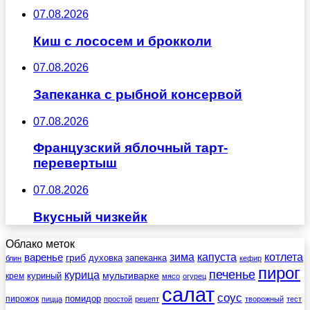
07.08.2026
Киш с лососем и брокколи
07.08.2026
Запеканка с рыбной консервой
07.08.2026
Французский яблочный тарт-
перевертыш
07.08.2026
Вкусный чизкейк
Облако меток
зима
котлета
варенье
капуста
гриб
духовка
запеканка
блин
кефир
пирог
печенье
курица
мультиварке
куриный
крем
мясо
огурец
салат
соус
помидор
пирожок
пицца
простой
рецепт
творожный
тест