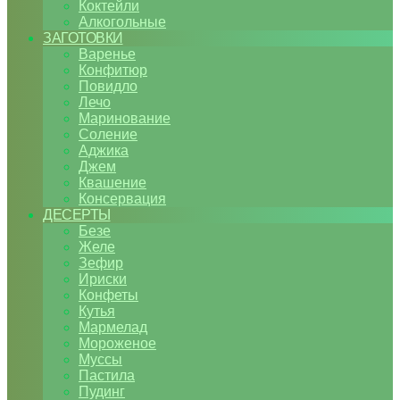
Коктейли
Алкогольные
ЗАГОТОВКИ
Варенье
Конфитюр
Повидло
Лечо
Маринование
Соление
Аджика
Джем
Квашение
Консервация
ДЕСЕРТЫ
Безе
Желе
Зефир
Ириски
Конфеты
Кутья
Мармелад
Мороженое
Муссы
Пастила
Пудинг