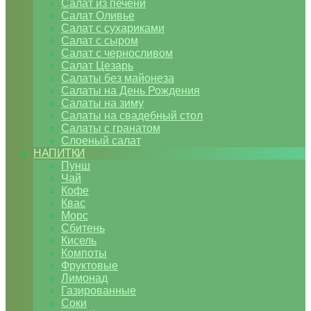
Салат из печени
Салат Оливье
Салат с сухариками
Салат с сыром
Салат с черносливом
Салат Цезарь
Салаты без майонеза
Салаты на День Рождения
Салаты на зиму
Салаты на свадебный стол
Салаты с гранатом
Слоеный салат
НАПИТКИ
Пунш
Чай
Кофе
Квас
Морс
Сбитень
Кисель
Компоты
Фруктовые
Лимонад
Газированные
Соки