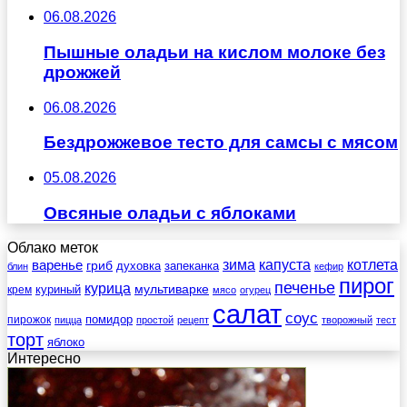
06.08.2026
Пышные оладьи на кислом молоке без
дрожжей
06.08.2026
Бездрожжевое тесто для самсы с мясом
05.08.2026
Овсяные оладьи с яблоками
Облако меток
зима
котлета
варенье
капуста
гриб
духовка
запеканка
блин
кефир
пирог
печенье
курица
мультиварке
куриный
крем
мясо
огурец
салат
соус
помидор
пирожок
пицца
простой
рецепт
творожный
тест
торт
яблоко
Интересно