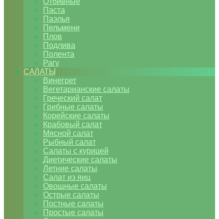
Отбивные
Паста
Паэлья
Пельмени
Плов
Подлива
Полента
Рагу
САЛАТЫ
Винегрет
Вегетарианские салаты
Греческий салат
Грибные салаты
Корейские салаты
Крабовый салат
Мясной салат
Рыбный салат
Салаты с курицей
Диетические салаты
Летние салаты
Салат из яиц
Овощные салаты
Острые салаты
Постные салаты
Простые салаты