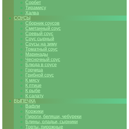
Сорбет
Тирамису
Халва
СОУСЫ
Сборник соусов
Сметанный соус
Соевый соус
Соус сырный
Соусы на зиму
Томатный соус
Маринады
Чесночный соус
Блюда в соусе
Горчица
Грибной соус
К мясу
К птице
К рыбе
К салату
ВЫПЕЧКА
Вафли
Коржики
Пироги, беляши, чебуреки
Блины, оладьи, сырники
Торты, пирожные