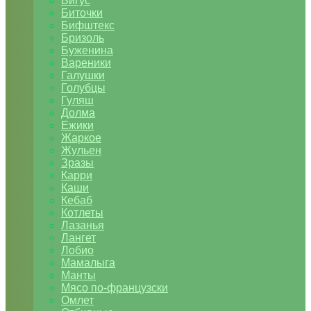
Бигус
Биточки
Бифштекс
Бризоль
Буженина
Вареники
Галушки
Голубцы
Гуляш
Долма
Ежики
Жаркое
Жульен
Зразы
Карри
Каши
Кебаб
Котлеты
Лазанья
Лангет
Лобио
Мамалыга
Манты
Мясо по-французски
Омлет