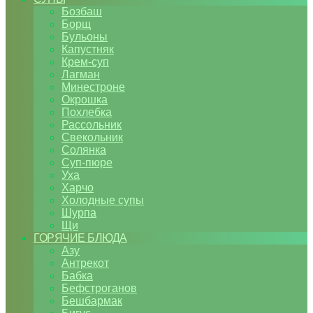
Бозбаш
Борщ
Бульоны
Капустняк
Крем-суп
Лагман
Минестроне
Окрошка
Похлебка
Рассольник
Свекольник
Солянка
Суп-пюре
Уха
Харчо
Холодные супы
Шурпа
Щи
ГОРЯЧИЕ БЛЮДА
Азу
Антрекот
Бабка
Бефстроганов
Бешбармак