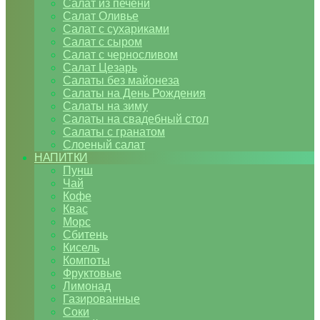
Салат из печени
Салат Оливье
Салат с сухариками
Салат с сыром
Салат с черносливом
Салат Цезарь
Салаты без майонеза
Салаты на День Рождения
Салаты на зиму
Салаты на свадебный стол
Салаты с гранатом
Слоеный салат
НАПИТКИ
Пунш
Чай
Кофе
Квас
Морс
Сбитень
Кисель
Компоты
Фруктовые
Лимонад
Газированные
Соки