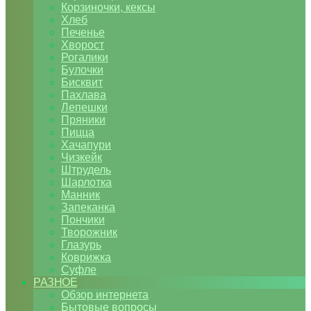
Корзиночки, кексы
Хлеб
Печенье
Хворост
Рогалики
Булочки
Бисквит
Пахлава
Лепешки
Пряники
Пицца
Хачапури
Чизкейк
Штрудель
Шарлотка
Манник
Запеканка
Пончики
Творожник
Глазурь
Коврижка
Суфле
РАЗНОЕ
Обзор интернета
Бытовые вопросы