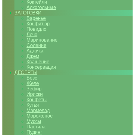
Коктейли
Алкогольные
ЗАГОТОВКИ
Варенье
Конфитюр
Повидло
Лечо
Маринование
Соление
Аджика
Джем
Квашение
Консервация
ДЕСЕРТЫ
Безе
Желе
Зефир
Ириски
Конфеты
Кутья
Мармелад
Мороженое
Муссы
Пастила
Пудинг