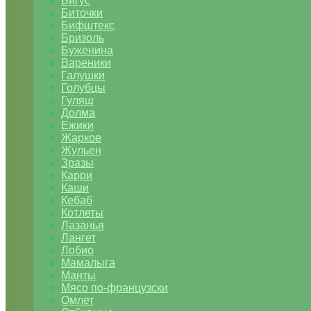
Бигус
Биточки
Бифштекс
Бризоль
Буженина
Вареники
Галушки
Голубцы
Гуляш
Долма
Ежики
Жаркое
Жульен
Зразы
Карри
Каши
Кебаб
Котлеты
Лазанья
Лангет
Лобио
Мамалыга
Манты
Мясо по-французски
Омлет