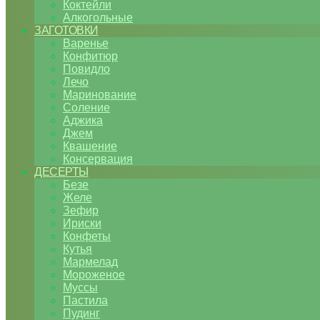
Коктейли
Алкогольные
ЗАГОТОВКИ
Варенье
Конфитюр
Повидло
Лечо
Маринование
Соление
Аджика
Джем
Квашение
Консервация
ДЕСЕРТЫ
Безе
Желе
Зефир
Ириски
Конфеты
Кутья
Мармелад
Мороженое
Муссы
Пастила
Пудинг