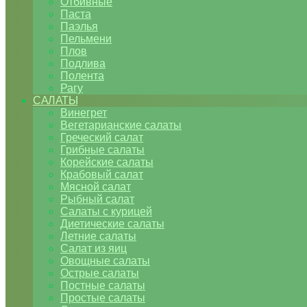
Отбивные
Паста
Паэлья
Пельмени
Плов
Подлива
Полента
Рагу
САЛАТЫ
Винегрет
Вегетарианские салаты
Греческий салат
Грибные салаты
Корейские салаты
Крабовый салат
Мясной салат
Рыбный салат
Салаты с курицей
Диетические салаты
Летние салаты
Салат из яиц
Овощные салаты
Острые салаты
Постные салаты
Простые салаты