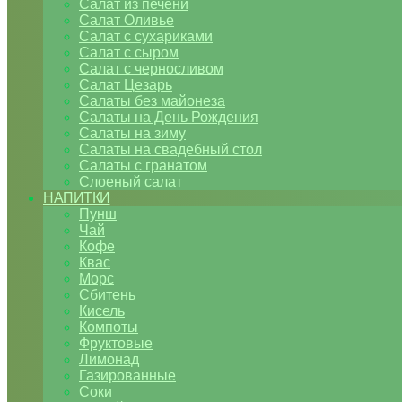
Салат из печени
Салат Оливье
Салат с сухариками
Салат с сыром
Салат с черносливом
Салат Цезарь
Салаты без майонеза
Салаты на День Рождения
Салаты на зиму
Салаты на свадебный стол
Салаты с гранатом
Слоеный салат
НАПИТКИ
Пунш
Чай
Кофе
Квас
Морс
Сбитень
Кисель
Компоты
Фруктовые
Лимонад
Газированные
Соки