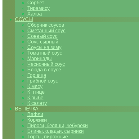
Сорбет
Тирамису
Халва
СОУСЫ
Сборник соусов
Сметанный соус
Соевый соус
Соус сырный
Соусы на зиму
Томатный соус
Маринады
Чесночный соус
Блюда в соусе
Горчица
Грибной соус
К мясу
К птице
К рыбе
К салату
ВЫПЕЧКА
Вафли
Коржики
Пироги, беляши, чебуреки
Блины, оладьи, сырники
Торты, пирожные