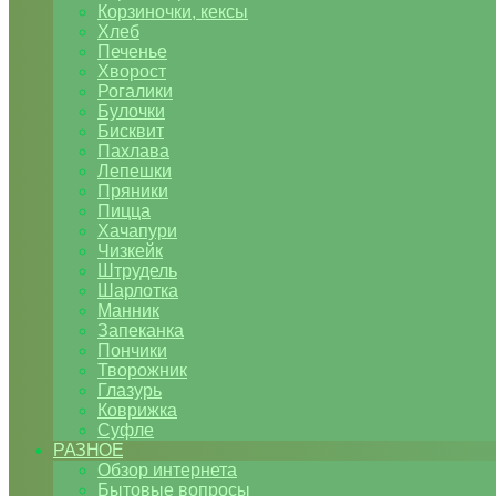
Корзиночки, кексы
Хлеб
Печенье
Хворост
Рогалики
Булочки
Бисквит
Пахлава
Лепешки
Пряники
Пицца
Хачапури
Чизкейк
Штрудель
Шарлотка
Манник
Запеканка
Пончики
Творожник
Глазурь
Коврижка
Суфле
РАЗНОЕ
Обзор интернета
Бытовые вопросы