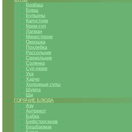
Бозбаш
Борщ
Бульоны
Капустняк
Крем-суп
Лагман
Минестроне
Окрошка
Похлебка
Рассольник
Свекольник
Солянка
Суп-пюре
Уха
Харчо
Холодные супы
Шурпа
Щи
ГОРЯЧИЕ БЛЮДА
Азу
Антрекот
Бабка
Бефстроганов
Бешбармак