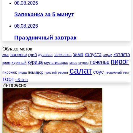
08.08.2026
Запеканка за 5 минут
08.08.2026
Праздничный завтрак
Облако меток
зима
котлета
варенье
капуста
гриб
духовка
запеканка
блин
кефир
пирог
печенье
курица
мультиварке
куриный
крем
мясо
огурец
салат
соус
помидор
пирожок
пицца
простой
рецепт
творожный
тест
торт
яблоко
Интересно