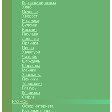
Корзиночки, кексы
Хлеб
Печенье
Хворост
Рогалики
Булочки
Бисквит
Пахлава
Лепешки
Пряники
Пицца
Хачапури
Чизкейк
Штрудель
Шарлотка
Манник
Запеканка
Пончики
Творожник
Глазурь
Коврижка
Суфле
РАЗНОЕ
Обзор интернета
Бытовые вопросы