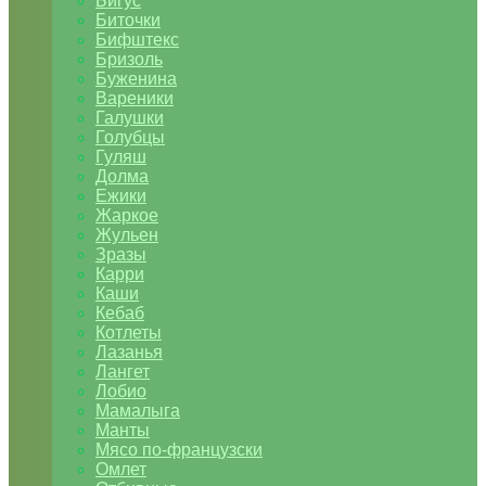
Бигус
Биточки
Бифштекс
Бризоль
Буженина
Вареники
Галушки
Голубцы
Гуляш
Долма
Ежики
Жаркое
Жульен
Зразы
Карри
Каши
Кебаб
Котлеты
Лазанья
Лангет
Лобио
Мамалыга
Манты
Мясо по-французски
Омлет