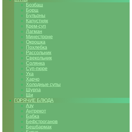
Бозбаш
Борщ
Бульоны
Капустняк
Крем-суп
Лагман
Минестроне
Окрошка
Похлебка
Рассольник
Свекольник
Солянка
Суп-пюре
Уха
Харчо
Холодные супы
Шурпа
Щи
ГОРЯЧИЕ БЛЮДА
Азу
Антрекот
Бабка
Бефстроганов
Бешбармак