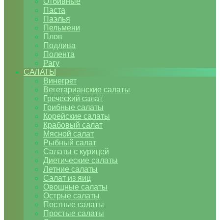
Отбивные
Паста
Паэлья
Пельмени
Плов
Подлива
Полента
Рагу
САЛАТЫ
Винегрет
Вегетарианские салаты
Греческий салат
Грибные салаты
Корейские салаты
Крабовый салат
Мясной салат
Рыбный салат
Салаты с курицей
Диетические салаты
Летние салаты
Салат из яиц
Овощные салаты
Острые салаты
Постные салаты
Простые салаты