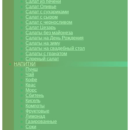
Салат из печени
Салат Оливье
Салат с сухариками
Салат с сыром
Салат с черносливом
Салат Цезарь
Салаты без майонеза
Салаты на День Рождения
Салаты на зиму
Салаты на свадебный стол
Салаты с гранатом
Слоеный салат
НАПИТКИ
Пунш
Чай
Кофе
Квас
Морс
Сбитень
Кисель
Компоты
Фруктовые
Лимонад
Газированные
Соки