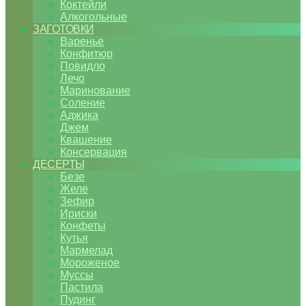
Коктейли
Алкогольные
ЗАГОТОВКИ
Варенье
Конфитюр
Повидло
Лечо
Маринование
Соление
Аджика
Джем
Квашение
Консервация
ДЕСЕРТЫ
Безе
Желе
Зефир
Ириски
Конфеты
Кутья
Мармелад
Мороженое
Муссы
Пастила
Пудинг