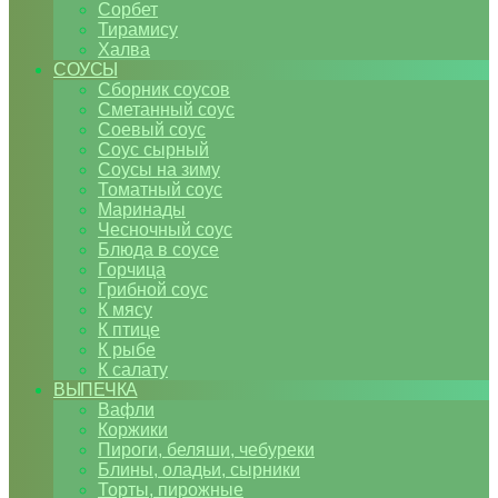
Сорбет
Тирамису
Халва
СОУСЫ
Сборник соусов
Сметанный соус
Соевый соус
Соус сырный
Соусы на зиму
Томатный соус
Маринады
Чесночный соус
Блюда в соусе
Горчица
Грибной соус
К мясу
К птице
К рыбе
К салату
ВЫПЕЧКА
Вафли
Коржики
Пироги, беляши, чебуреки
Блины, оладьи, сырники
Торты, пирожные