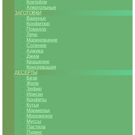
Коктейли
Алкогольные
ЗАГОТОВКИ
Варенье
Конфитюр
Повидло
Лечо
Маринование
Соление
Аджика
Джем
Квашение
Консервация
ДЕСЕРТЫ
Безе
Желе
Зефир
Ириски
Конфеты
Кутья
Мармелад
Мороженое
Муссы
Пастила
Пудинг