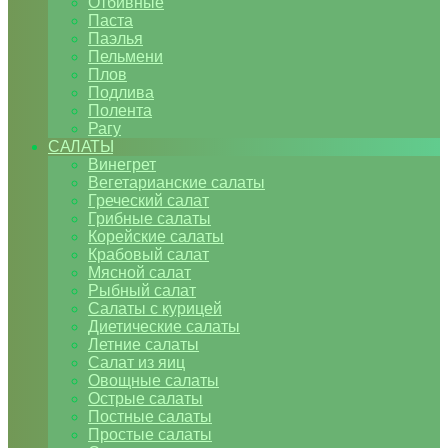
Отбивные
Паста
Паэлья
Пельмени
Плов
Подлива
Полента
Рагу
САЛАТЫ
Винегрет
Вегетарианские салаты
Греческий салат
Грибные салаты
Корейские салаты
Крабовый салат
Мясной салат
Рыбный салат
Салаты с курицей
Диетические салаты
Летние салаты
Салат из яиц
Овощные салаты
Острые салаты
Постные салаты
Простые салаты