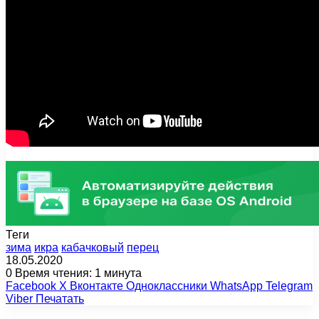
Теги
зима
икра
кабачковый
перец
18.05.2020
0
Время чтения: 1 минута
Facebook
X
Вконтакте
Одноклассники
WhatsApp
Telegram
Viber
Печатать