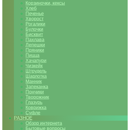
Корзиночки, кексы
Хлеб
Печенье
Хворост
Рогалики
Булочки
Бисквит
Пахлава
Лепешки
Пряники
Пицца
Хачапури
Чизкейк
Штрудель
Шарлотка
Манник
Запеканка
Пончики
Творожник
Глазурь
Коврижка
Суфле
РАЗНОЕ
Обзор интернета
Бытовые вопросы