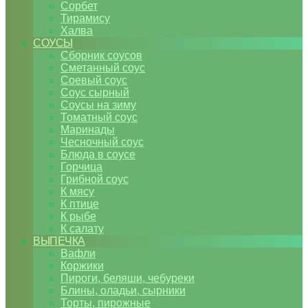
Сорбет
Тирамису
Халва
СОУСЫ
Сборник соусов
Сметанный соус
Соевый соус
Соус сырный
Соусы на зиму
Томатный соус
Маринады
Чесночный соус
Блюда в соусе
Горчица
Грибной соус
К мясу
К птице
К рыбе
К салату
ВЫПЕЧКА
Вафли
Коржики
Пироги, беляши, чебуреки
Блины, оладьи, сырники
Торты, пирожные