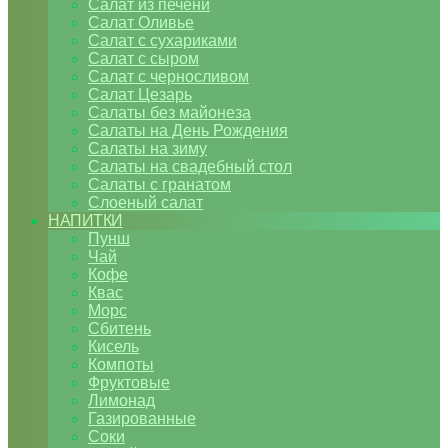
Салат из печени
Салат Оливье
Салат с сухариками
Салат с сыром
Салат с черносливом
Салат Цезарь
Салаты без майонеза
Салаты на День Рождения
Салаты на зиму
Салаты на свадебный стол
Салаты с гранатом
Слоеный салат
НАПИТКИ
Пунш
Чай
Кофе
Квас
Морс
Сбитень
Кисель
Компоты
Фруктовые
Лимонад
Газированные
Соки