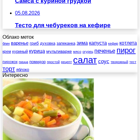
Самса с куриной грудкой
05.08.2026
Тесто для чебуреков на кефире
Облако меток
зима
котлета
варенье
капуста
гриб
духовка
запеканка
блин
кефир
пирог
печенье
курица
мультиварке
куриный
крем
мясо
огурец
салат
соус
помидор
пирожок
пицца
простой
рецепт
творожный
тест
торт
яблоко
Интересно