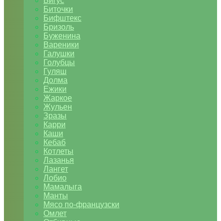
Бигус
Биточки
Бифштекс
Бризоль
Буженина
Вареники
Галушки
Голубцы
Гуляш
Долма
Ежики
Жаркое
Жульен
Зразы
Карри
Каши
Кебаб
Котлеты
Лазанья
Лангет
Лобио
Мамалыга
Манты
Мясо по-французски
Омлет