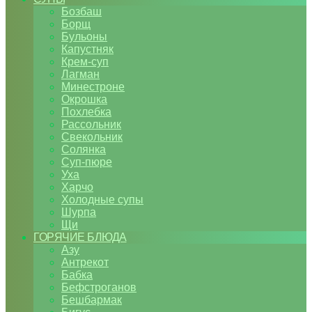
Бозбаш
Борщ
Бульоны
Капустняк
Крем-суп
Лагман
Минестроне
Окрошка
Похлебка
Рассольник
Свекольник
Солянка
Суп-пюре
Уха
Харчо
Холодные супы
Шурпа
Щи
ГОРЯЧИЕ БЛЮДА
Азу
Антрекот
Бабка
Бефстроганов
Бешбармак