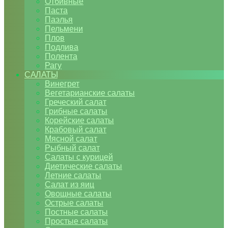
Отбивные
Паста
Паэлья
Пельмени
Плов
Подлива
Полента
Рагу
САЛАТЫ
Винегрет
Вегетарианские салаты
Греческий салат
Грибные салаты
Корейские салаты
Крабовый салат
Мясной салат
Рыбный салат
Салаты с курицей
Диетические салаты
Летние салаты
Салат из яиц
Овощные салаты
Острые салаты
Постные салаты
Простые салаты