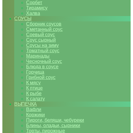
Сорбет
Тирамису
Халва
СОУСЫ
Сборник соусов
Сметанный соус
Соевый соус
Соус сырный
Соусы на зиму
Томатный соус
Маринады
Чесночный соус
Блюда в соусе
Горчица
Грибной соус
К мясу
К птице
К рыбе
К салату
ВЫПЕЧКА
Вафли
Коржики
Пироги, беляши, чебуреки
Блины, оладьи, сырники
Торты, пирожные