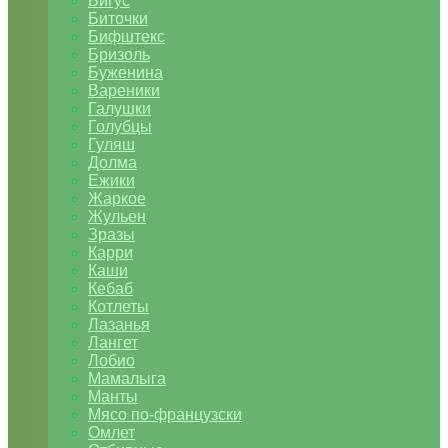
Бигус
Биточки
Бифштекс
Бризоль
Буженина
Вареники
Галушки
Голубцы
Гуляш
Долма
Ежики
Жаркое
Жульен
Зразы
Карри
Каши
Кебаб
Котлеты
Лазанья
Лангет
Лобио
Мамалыга
Манты
Мясо по-французски
Омлет