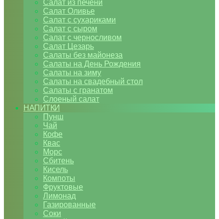
Салат из печени
Салат Оливье
Салат с сухариками
Салат с сыром
Салат с черносливом
Салат Цезарь
Салаты без майонеза
Салаты на День Рождения
Салаты на зиму
Салаты на свадебный стол
Салаты с гранатом
Слоеный салат
НАПИТКИ
Пунш
Чай
Кофе
Квас
Морс
Сбитень
Кисель
Компоты
Фруктовые
Лимонад
Газированные
Соки