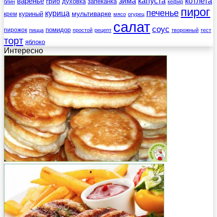
зима
котлета
варенье
капуста
гриб
духовка
запеканка
блин
кефир
пирог
печенье
курица
мультиварке
куриный
крем
мясо
огурец
салат
соус
помидор
пирожок
пицца
простой
рецепт
творожный
тест
торт
яблоко
Интересно