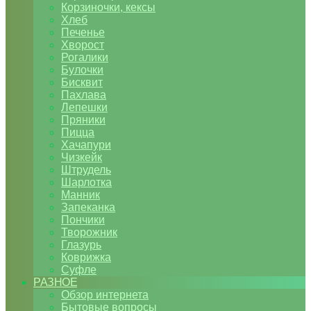
Корзиночки, кексы
Хлеб
Печенье
Хворост
Рогалики
Булочки
Бисквит
Пахлава
Лепешки
Пряники
Пицца
Хачапури
Чизкейк
Штрудель
Шарлотка
Манник
Запеканка
Пончики
Творожник
Глазурь
Коврижка
Суфле
РАЗНОЕ
Обзор интернета
Бытовые вопросы