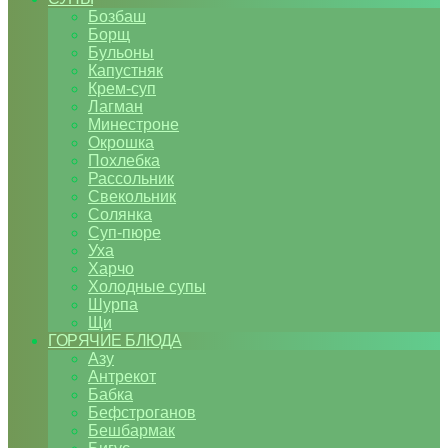
Бозбаш
Борщ
Бульоны
Капустняк
Крем-суп
Лагман
Минестроне
Окрошка
Похлебка
Рассольник
Свекольник
Солянка
Суп-пюре
Уха
Харчо
Холодные супы
Шурпа
Щи
ГОРЯЧИЕ БЛЮДА
Азу
Антрекот
Бабка
Бефстроганов
Бешбармак