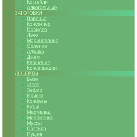
Коктейли
Алкогольные
ЗАГОТОВКИ
Варенье
Конфитюр
Повидло
Лечо
Маринование
Соление
Аджика
Джем
Квашение
Консервация
ДЕСЕРТЫ
Безе
Желе
Зефир
Ириски
Конфеты
Кутья
Мармелад
Мороженое
Муссы
Пастила
Пудинг