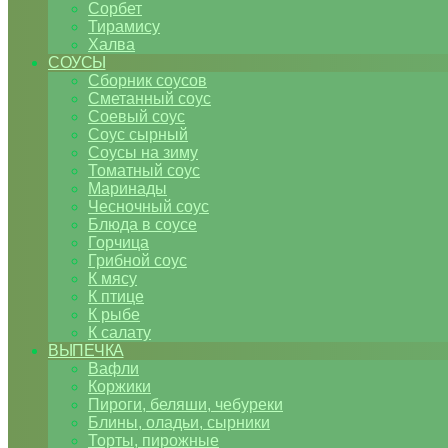
Сорбет
Тирамису
Халва
СОУСЫ
Сборник соусов
Сметанный соус
Соевый соус
Соус сырный
Соусы на зиму
Томатный соус
Маринады
Чесночный соус
Блюда в соусе
Горчица
Грибной соус
К мясу
К птице
К рыбе
К салату
ВЫПЕЧКА
Вафли
Коржики
Пироги, беляши, чебуреки
Блины, оладьи, сырники
Торты, пирожные