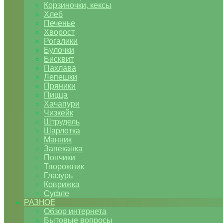
Корзиночки, кексы
Хлеб
Печенье
Хворост
Рогалики
Булочки
Бисквит
Пахлава
Лепешки
Пряники
Пицца
Хачапури
Чизкейк
Штрудель
Шарлотка
Манник
Запеканка
Пончики
Творожник
Глазурь
Коврижка
Суфле
РАЗНОЕ
Обзор интернета
Бытовые вопросы