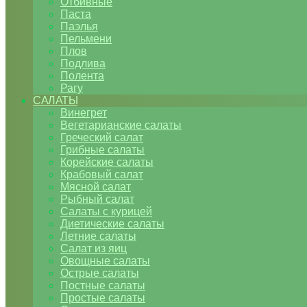
Отбивные
Паста
Паэлья
Пельмени
Плов
Подлива
Полента
Рагу
САЛАТЫ
Винегрет
Вегетарианские салаты
Греческий салат
Грибные салаты
Корейские салаты
Крабовый салат
Мясной салат
Рыбный салат
Салаты с курицей
Диетические салаты
Летние салаты
Салат из яиц
Овощные салаты
Острые салаты
Постные салаты
Простые салаты