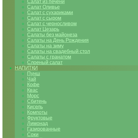
Салат из печени
Салат Оливье
Салат с сухариками
Салат с сыром
Салат с черносливом
Салат Цезарь
Салаты без майонеза
Салаты на День Рождения
Салаты на зиму
Салаты на свадебный стол
Салаты с гранатом
Слоеный салат
НАПИТКИ
Пунш
Чай
Кофе
Квас
Морс
Сбитень
Кисель
Компоты
Фруктовые
Лимонад
Газированные
Соки