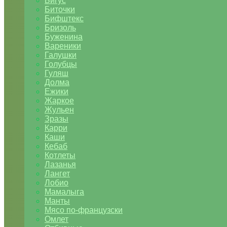
Бигус
Биточки
Бифштекс
Бризоль
Буженина
Вареники
Галушки
Голубцы
Гуляш
Долма
Ежики
Жаркое
Жульен
Зразы
Карри
Каши
Кебаб
Котлеты
Лазанья
Лангет
Лобио
Мамалыга
Манты
Мясо по-французски
Омлет