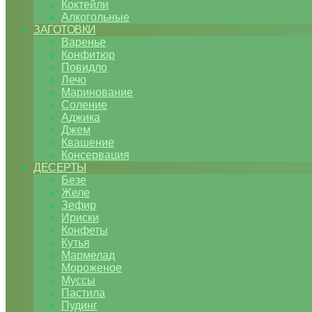
Коктейли
Алкогольные
ЗАГОТОВКИ
Варенье
Конфитюр
Повидло
Лечо
Маринование
Соление
Аджика
Джем
Квашение
Консервация
ДЕСЕРТЫ
Безе
Желе
Зефир
Ириски
Конфеты
Кутья
Мармелад
Мороженое
Муссы
Пастила
Пудинг