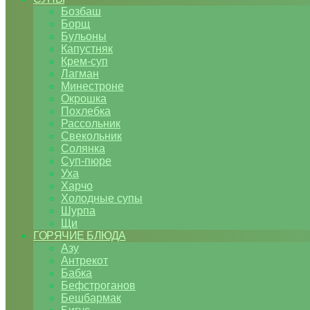
Бозбаш
Борщ
Бульоны
Капустняк
Крем-суп
Лагман
Минестроне
Окрошка
Похлебка
Рассольник
Свекольник
Солянка
Суп-пюре
Уха
Харчо
Холодные супы
Шурпа
Щи
ГОРЯЧИЕ БЛЮДА
Азу
Антрекот
Бабка
Бефстроганов
Бешбармак