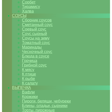
Сорбет
Тирамису
Халва
СОУСЫ
Сборник соусов
Сметанный соус
Соевый соус
Соус сырный
Соусы на зиму
Томатный соус
Маринады
Чесночный соус
Блюда в соусе
Горчица
Грибной соус
К мясу
К птице
К рыбе
К салату
ВЫПЕЧКА
Вафли
Коржики
Пироги, беляши, чебуреки
Блины, оладьи, сырники
Торты, пирожные