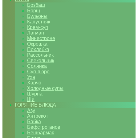
Бозбаш
Борщ
Бульоны
Капустняк
Крем-суп
Лагман
Минестроне
Окрошка
Похлебка
Рассольник
Свекольник
Солянка
Суп-пюре
Уха
Харчо
Холодные супы
Шурпа
Щи
ГОРЯЧИЕ БЛЮДА
Азу
Антрекот
Бабка
Бефстроганов
Бешбармак