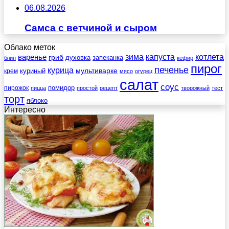
06.08.2026
Самса с ветчиной и сыром
Облако меток
зима
котлета
варенье
капуста
гриб
духовка
запеканка
блин
кефир
пирог
печенье
курица
мультиварке
куриный
крем
мясо
огурец
салат
соус
помидор
пирожок
пицца
простой
рецепт
творожный
тест
торт
яблоко
Интересно