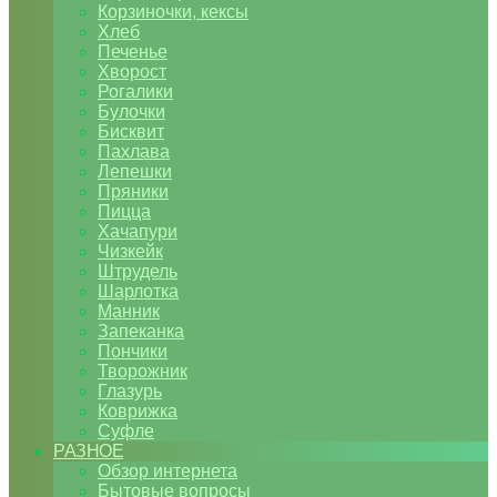
Корзиночки, кексы
Хлеб
Печенье
Хворост
Рогалики
Булочки
Бисквит
Пахлава
Лепешки
Пряники
Пицца
Хачапури
Чизкейк
Штрудель
Шарлотка
Манник
Запеканка
Пончики
Творожник
Глазурь
Коврижка
Суфле
РАЗНОЕ
Обзор интернета
Бытовые вопросы