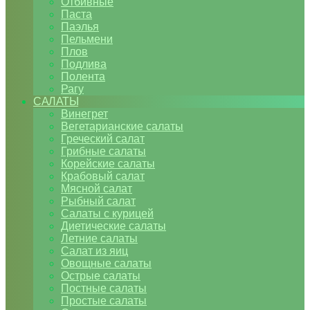
Отбивные
Паста
Паэлья
Пельмени
Плов
Подлива
Полента
Рагу
САЛАТЫ
Винегрет
Вегетарианские салаты
Греческий салат
Грибные салаты
Корейские салаты
Крабовый салат
Мясной салат
Рыбный салат
Салаты с курицей
Диетические салаты
Летние салаты
Салат из яиц
Овощные салаты
Острые салаты
Постные салаты
Простые салаты