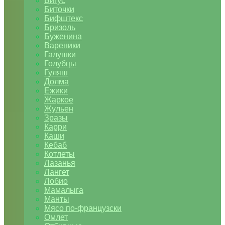
Бигус
Биточки
Бифштекс
Бризоль
Буженина
Вареники
Галушки
Голубцы
Гуляш
Долма
Ежики
Жаркое
Жульен
Зразы
Карри
Каши
Кебаб
Котлеты
Лазанья
Лангет
Лобио
Мамалыга
Манты
Мясо по-французски
Омлет