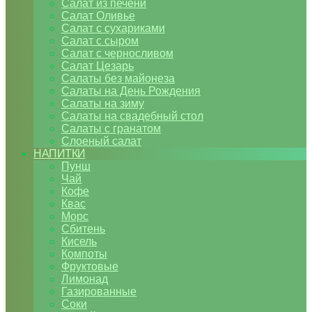
Салат из печени
Салат Оливье
Салат с сухариками
Салат с сыром
Салат с черносливом
Салат Цезарь
Салаты без майонеза
Салаты на День Рождения
Салаты на зиму
Салаты на свадебный стол
Салаты с гранатом
Слоеный салат
НАПИТКИ
Пунш
Чай
Кофе
Квас
Морс
Сбитень
Кисель
Компоты
Фруктовые
Лимонад
Газированные
Соки