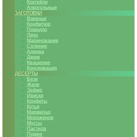
Коктейли
Алкогольные
ЗАГОТОВКИ
Варенье
Конфитюр
Повидло
Лечо
Маринование
Соление
Аджика
Джем
Квашение
Консервация
ДЕСЕРТЫ
Безе
Желе
Зефир
Ириски
Конфеты
Кутья
Мармелад
Мороженое
Муссы
Пастила
Пудинг