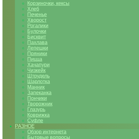
Корзиночки, кексы
Хлеб
Печенье
Хворост
Рогалики
Булочки
Бисквит
Пахлава
Лепешки
Пряники
Пицца
Хачапури
Чизкейк
Штрудель
Шарлотка
Манник
Запеканка
Пончики
Творожник
Глазурь
Коврижка
Суфле
РАЗНОЕ
Обзор интернета
Бытовые вопросы