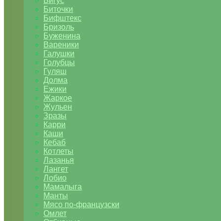
Бигус
Биточки
Бифштекс
Бризоль
Буженина
Вареники
Галушки
Голубцы
Гуляш
Долма
Ежики
Жаркое
Жульен
Зразы
Карри
Каши
Кебаб
Котлеты
Лазанья
Лангет
Лобио
Мамалыга
Манты
Мясо по-французски
Омлет