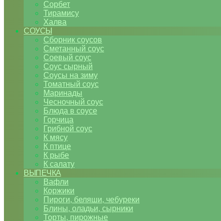
Сорбет
Тирамису
Халва
СОУСЫ
Сборник соусов
Сметанный соус
Соевый соус
Соус сырный
Соусы на зиму
Томатный соус
Маринады
Чесночный соус
Блюда в соусе
Горчица
Грибной соус
К мясу
К птице
К рыбе
К салату
ВЫПЕЧКА
Вафли
Коржики
Пироги, беляши, чебуреки
Блины, оладьи, сырники
Торты, пирожные