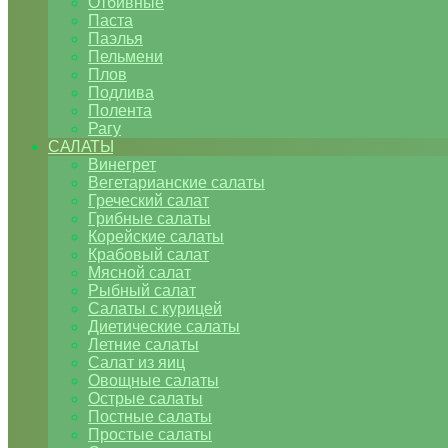
Отбивные
Паста
Паэлья
Пельмени
Плов
Подлива
Полента
Рагу
САЛАТЫ
Винегрет
Вегетарианские салаты
Греческий салат
Грибные салаты
Корейские салаты
Крабовый салат
Мясной салат
Рыбный салат
Салаты с курицей
Диетические салаты
Летние салаты
Салат из яиц
Овощные салаты
Острые салаты
Постные салаты
Простые салаты