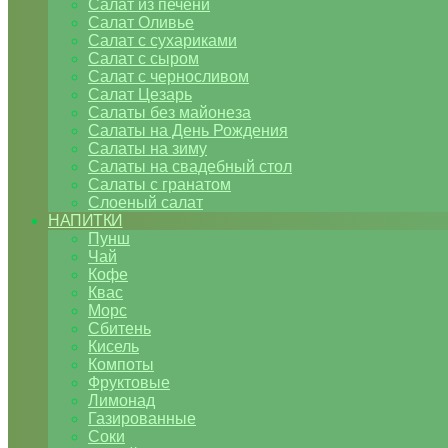
Салат из печени
Салат Оливье
Салат с сухариками
Салат с сыром
Салат с черносливом
Салат Цезарь
Салаты без майонеза
Салаты на День Рождения
Салаты на зиму
Салаты на свадебный стол
Салаты с гранатом
Слоеный салат
НАПИТКИ
Пунш
Чай
Кофе
Квас
Морс
Сбитень
Кисель
Компоты
Фруктовые
Лимонад
Газированные
Соки