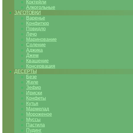
Коктейли
Алкогольные
ЗАГОТОВКИ
Варенье
Конфитюр
Повидло
Лечо
Маринование
Соление
Аджика
Джем
Квашение
Консервация
ДЕСЕРТЫ
Безе
Желе
Зефир
Ириски
Конфеты
Кутья
Мармелад
Мороженое
Муссы
Пастила
Пудинг