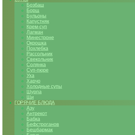
Бозбаш
Борщ
Бульоны
Капустняк
Крем-суп
Лагман
Минестроне
Окрошка
Похлебка
Рассольник
Свекольник
Солянка
Суп-пюре
Уха
Харчо
Холодные супы
Шурпа
Щи
ГОРЯЧИЕ БЛЮДА
Азу
Антрекот
Бабка
Бефстроганов
Бешбармак