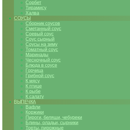
Сорбет
Тирамису
Халва
СОУСЫ
Сборник соусов
Сметанный соус
Соевый соус
Соус сырный
Соусы на зиму
Томатный соус
Маринады
Чесночный соус
Блюда в соусе
Горчица
Грибной соус
К мясу
К птице
К рыбе
К салату
ВЫПЕЧКА
Вафли
Коржики
Пироги, беляши, чебуреки
Блины, оладьи, сырники
Торты, пирожные