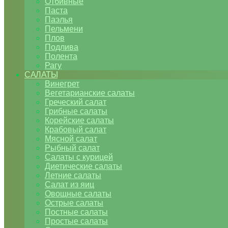
Отбивные
Паста
Паэлья
Пельмени
Плов
Подлива
Полента
Рагу
САЛАТЫ
Винегрет
Вегетарианские салаты
Греческий салат
Грибные салаты
Корейские салаты
Крабовый салат
Мясной салат
Рыбный салат
Салаты с курицей
Диетические салаты
Летние салаты
Салат из яиц
Овощные салаты
Острые салаты
Постные салаты
Простые салаты