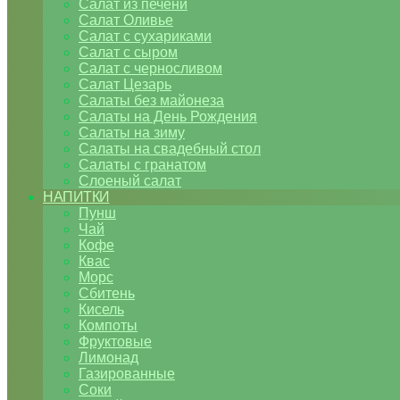
Салат из печени
Салат Оливье
Салат с сухариками
Салат с сыром
Салат с черносливом
Салат Цезарь
Салаты без майонеза
Салаты на День Рождения
Салаты на зиму
Салаты на свадебный стол
Салаты с гранатом
Слоеный салат
НАПИТКИ
Пунш
Чай
Кофе
Квас
Морс
Сбитень
Кисель
Компоты
Фруктовые
Лимонад
Газированные
Соки