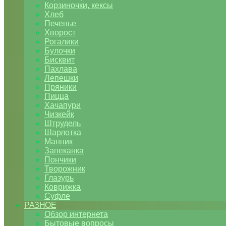
Корзиночки, кексы
Хлеб
Печенье
Хворост
Рогалики
Булочки
Бисквит
Пахлава
Лепешки
Пряники
Пицца
Хачапури
Чизкейк
Штрудель
Шарлотка
Манник
Запеканка
Пончики
Творожник
Глазурь
Коврижка
Суфле
РАЗНОЕ
Обзор интернета
Бытовые вопросы