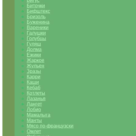
Бигус
Биточки
Бифштекс
Бризоль
Буженина
Вареники
Галушки
Голубцы
Гуляш
Долма
Ежики
Жаркое
Жульен
Зразы
Карри
Каши
Кебаб
Котлеты
Лазанья
Лангет
Лобио
Мамалыга
Манты
Мясо по-французски
Омлет