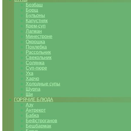
Бозбаш
Борщ
Бульоны
Капустняк
Крем-суп
Лагман
Минестроне
Окрошка
Похлебка
Рассольник
Свекольник
Солянка
Суп-пюре
Уха
Харчо
Холодные супы
Шурпа
Щи
ГОРЯЧИЕ БЛЮДА
Азу
Антрекот
Бабка
Бефстроганов
Бешбармак