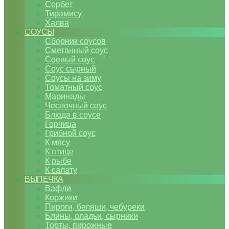
Сорбет
Тирамису
Халва
СОУСЫ
Сборник соусов
Сметанный соус
Соевый соус
Соус сырный
Соусы на зиму
Томатный соус
Маринады
Чесночный соус
Блюда в соусе
Горчица
Грибной соус
К мясу
К птице
К рыбе
К салату
ВЫПЕЧКА
Вафли
Коржики
Пироги, беляши, чебуреки
Блины, оладьи, сырники
Торты, пирожные