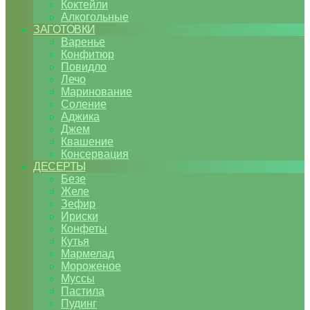
Коктейли
Алкогольные
ЗАГОТОВКИ
Варенье
Конфитюр
Повидло
Лечо
Маринование
Соление
Аджика
Джем
Квашение
Консервация
ДЕСЕРТЫ
Безе
Желе
Зефир
Ириски
Конфеты
Кутья
Мармелад
Мороженое
Муссы
Пастила
Пудинг