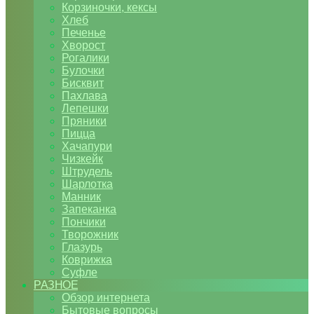
Корзиночки, кексы
Хлеб
Печенье
Хворост
Рогалики
Булочки
Бисквит
Пахлава
Лепешки
Пряники
Пицца
Хачапури
Чизкейк
Штрудель
Шарлотка
Манник
Запеканка
Пончики
Творожник
Глазурь
Коврижка
Суфле
РАЗНОЕ
Обзор интернета
Бытовые вопросы