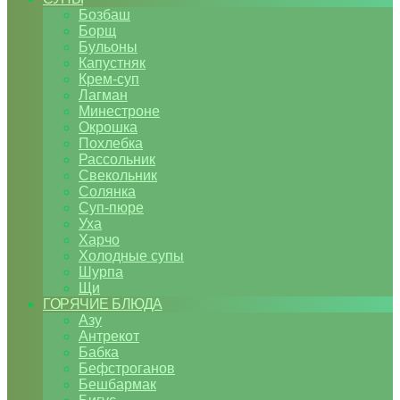
Бозбаш
Борщ
Бульоны
Капустняк
Крем-суп
Лагман
Минестроне
Окрошка
Похлебка
Рассольник
Свекольник
Солянка
Суп-пюре
Уха
Харчо
Холодные супы
Шурпа
Щи
ГОРЯЧИЕ БЛЮДА
Азу
Антрекот
Бабка
Бефстроганов
Бешбармак