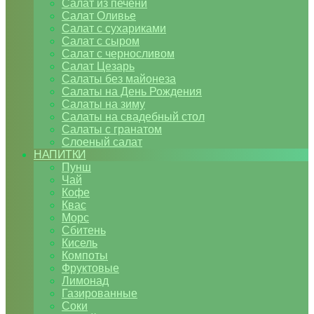
Салат из печени
Салат Оливье
Салат с сухариками
Салат с сыром
Салат с черносливом
Салат Цезарь
Салаты без майонеза
Салаты на День Рождения
Салаты на зиму
Салаты на свадебный стол
Салаты с гранатом
Слоеный салат
НАПИТКИ
Пунш
Чай
Кофе
Квас
Морс
Сбитень
Кисель
Компоты
Фруктовые
Лимонад
Газированные
Соки