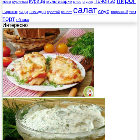
пирог
печенье
курица
мультиварке
куриный
крем
мясо
огурец
салат
соус
помидор
пирожок
пицца
простой
рецепт
творожный
тест
торт
яблоко
Интересно