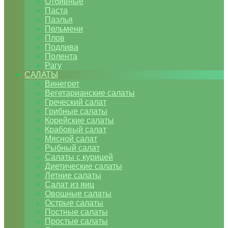
Отбивные
Паста
Паэлья
Пельмени
Плов
Подлива
Полента
Рагу
САЛАТЫ
Винегрет
Вегетарианские салаты
Греческий салат
Грибные салаты
Корейские салаты
Крабовый салат
Мясной салат
Рыбный салат
Салаты с курицей
Диетические салаты
Летние салаты
Салат из яиц
Овощные салаты
Острые салаты
Постные салаты
Простые салаты