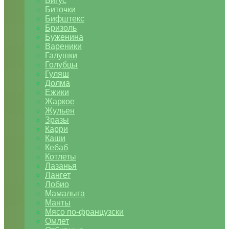
Бигус
Биточки
Бифштекс
Бризоль
Буженина
Вареники
Галушки
Голубцы
Гуляш
Долма
Ежики
Жаркое
Жульен
Зразы
Карри
Каши
Кебаб
Котлеты
Лазанья
Лангет
Лобио
Мамалыга
Манты
Мясо по-французски
Омлет