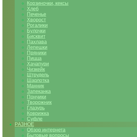
Корзиночки, кексы
Хлеб
Печенье
Хворост
Рогалики
Булочки
Бисквит
Пахлава
Лепешки
Пряники
Пицца
Хачапури
Чизкейк
Штрудель
Шарлотка
Манник
Запеканка
Пончики
Творожник
Глазурь
Коврижка
Суфле
РАЗНОЕ
Обзор интернета
Бытовые вопросы