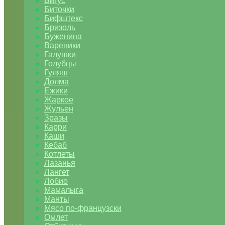
Бигус
Биточки
Бифштекс
Бризоль
Буженина
Вареники
Галушки
Голубцы
Гуляш
Долма
Ежики
Жаркое
Жульен
Зразы
Карри
Каши
Кебаб
Котлеты
Лазанья
Лангет
Лобио
Мамалыга
Манты
Мясо по-французски
Омлет