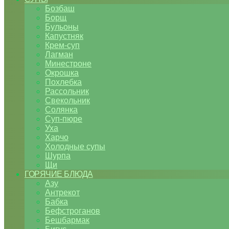
Бозбаш
Борщ
Бульоны
Капустняк
Крем-суп
Лагман
Минестроне
Окрошка
Похлебка
Рассольник
Свекольник
Солянка
Суп-пюре
Уха
Харчо
Холодные супы
Шурпа
Щи
ГОРЯЧИЕ БЛЮДА
Азу
Антрекот
Бабка
Бефстроганов
Бешбармак