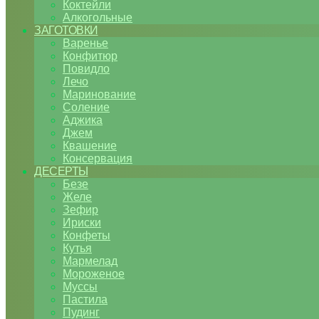
Коктейли
Алкогольные
ЗАГОТОВКИ
Варенье
Конфитюр
Повидло
Лечо
Маринование
Соление
Аджика
Джем
Квашение
Консервация
ДЕСЕРТЫ
Безе
Желе
Зефир
Ириски
Конфеты
Кутья
Мармелад
Мороженое
Муссы
Пастила
Пудинг