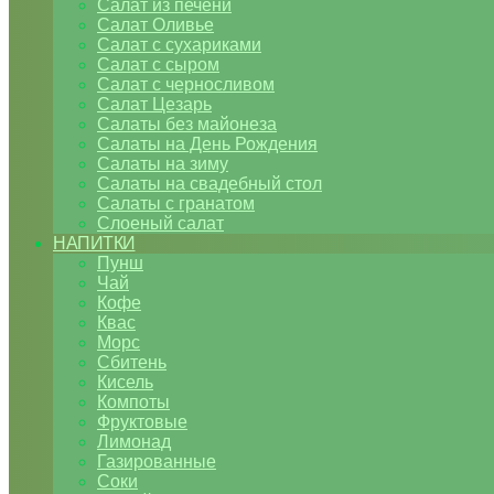
Салат из печени
Салат Оливье
Салат с сухариками
Салат с сыром
Салат с черносливом
Салат Цезарь
Салаты без майонеза
Салаты на День Рождения
Салаты на зиму
Салаты на свадебный стол
Салаты с гранатом
Слоеный салат
НАПИТКИ
Пунш
Чай
Кофе
Квас
Морс
Сбитень
Кисель
Компоты
Фруктовые
Лимонад
Газированные
Соки