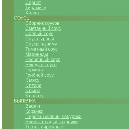
Сорбет
Тирамису
Халва
СОУСЫ
Сборник соусов
Сметанный соус
Соевый соус
Соус сырный
Соусы на зиму
Томатный соус
Маринады
Чесночный соус
Блюда в соусе
Горчица
Грибной соус
К мясу
К птице
К рыбе
К салату
ВЫПЕЧКА
Вафли
Коржики
Пироги, беляши, чебуреки
Блины, оладьи, сырники
Торты, пирожные