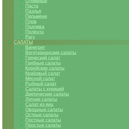
Отбивные
Паста
Паэлья
Пельмени
Плов
Подлива
Полента
Рагу
САЛАТЫ
Винегрет
Вегетарианские салаты
Греческий салат
Грибные салаты
Корейские салаты
Крабовый салат
Мясной салат
Рыбный салат
Салаты с курицей
Диетические салаты
Летние салаты
Салат из яиц
Овощные салаты
Острые салаты
Постные салаты
Простые салаты