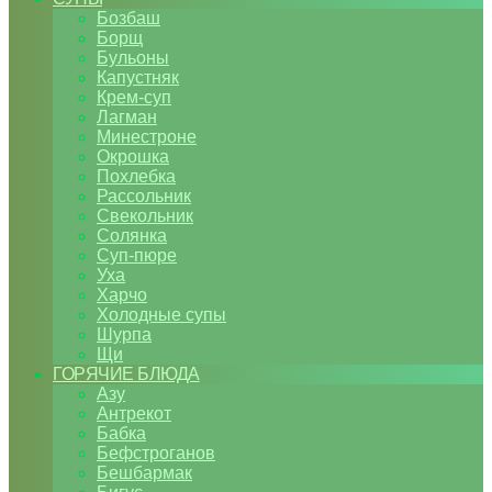
Бозбаш
Борщ
Бульоны
Капустняк
Крем-суп
Лагман
Минестроне
Окрошка
Похлебка
Рассольник
Свекольник
Солянка
Суп-пюре
Уха
Харчо
Холодные супы
Шурпа
Щи
ГОРЯЧИЕ БЛЮДА
Азу
Антрекот
Бабка
Бефстроганов
Бешбармак