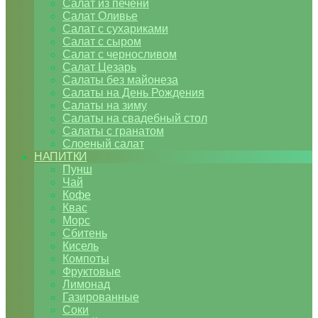
Салат из печени
Салат Оливье
Салат с сухариками
Салат с сыром
Салат с черносливом
Салат Цезарь
Салаты без майонеза
Салаты на День Рождения
Салаты на зиму
Салаты на свадебный стол
Салаты с гранатом
Слоеный салат
НАПИТКИ
Пунш
Чай
Кофе
Квас
Морс
Сбитень
Кисель
Компоты
Фруктовые
Лимонад
Газированные
Соки