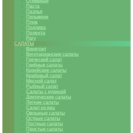
Отбивные
Паста
Паэлья
Пельмени
Плов
Подлива
Полента
Рагу
САЛАТЫ
Винегрет
Вегетарианские салаты
Греческий салат
Грибные салаты
Корейские салаты
Крабовый салат
Мясной салат
Рыбный салат
Салаты с курицей
Диетические салаты
Летние салаты
Салат из яиц
Овощные салаты
Острые салаты
Постные салаты
Простые салаты