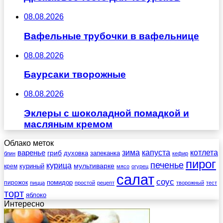
08.08.2026
Вафельные трубочки в вафельнице
08.08.2026
Баурсаки творожные
08.08.2026
Эклеры с шоколадной помадкой и
масляным кремом
Облако меток
зима
котлета
варенье
капуста
гриб
духовка
запеканка
блин
кефир
пирог
печенье
курица
мультиварке
куриный
крем
мясо
огурец
салат
соус
помидор
пирожок
пицца
простой
рецепт
творожный
тест
торт
яблоко
Интересно