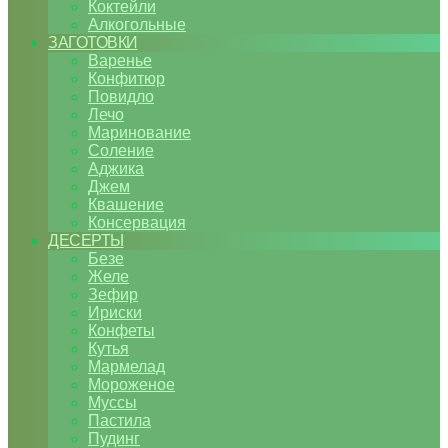
Коктейли
Алкогольные
ЗАГОТОВКИ
Варенье
Конфитюр
Повидло
Лечо
Маринование
Соление
Аджика
Джем
Квашение
Консервация
ДЕСЕРТЫ
Безе
Желе
Зефир
Ириски
Конфеты
Кутья
Мармелад
Мороженое
Муссы
Пастила
Пудинг