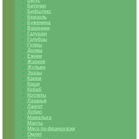
Бигус
Биточки
Бифштекс
Бризоль
Буженина
Вареники
Галушки
Голубцы
Гуляш
Долма
Ежики
Жаркое
Жульен
Зразы
Карри
Каши
Кебаб
Котлеты
Лазанья
Лангет
Лобио
Мамалыга
Манты
Мясо по-французски
Омлет