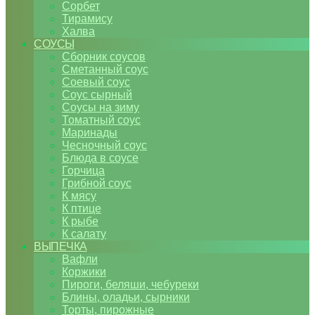
Сорбет
Тирамису
Халва
СОУСЫ
Сборник соусов
Сметанный соус
Соевый соус
Соус сырный
Соусы на зиму
Томатный соус
Маринады
Чесночный соус
Блюда в соусе
Горчица
Грибной соус
К мясу
К птице
К рыбе
К салату
ВЫПЕЧКА
Вафли
Коржики
Пироги, беляши, чебуреки
Блины, оладьи, сырники
Торты, пирожные