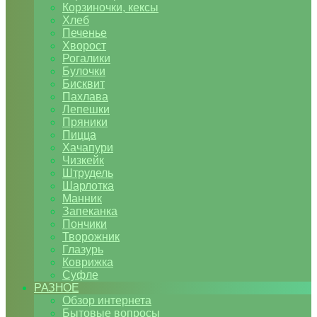
Корзиночки, кексы
Хлеб
Печенье
Хворост
Рогалики
Булочки
Бисквит
Пахлава
Лепешки
Пряники
Пицца
Хачапури
Чизкейк
Штрудель
Шарлотка
Манник
Запеканка
Пончики
Творожник
Глазурь
Коврижка
Суфле
РАЗНОЕ
Обзор интернета
Бытовые вопросы