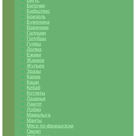
Бигус
Биточки
Бифштекс
Бризоль
Буженина
Вареники
Галушки
Голубцы
Гуляш
Долма
Ежики
Жаркое
Жульен
Зразы
Карри
Каши
Кебаб
Котлеты
Лазанья
Лангет
Лобио
Мамалыга
Манты
Мясо по-французски
Омлет