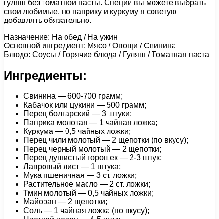
гуляш без томатной пасты. Специи вы можете выбрать
свои любимые, но паприку и куркуму я советую
добавлять обязательно.
Назначение: На обед / На ужин
Основной ингредиент: Мясо / Овощи / Свинина
Блюдо: Соусы / Горячие блюда / Гуляш / Томатная паста
Ингредиенты:
Свинина — 600-700 грамм;
Кабачок или цукини — 500 грамм;
Перец болгарский — 3 штуки;
Паприка молотая — 1 чайная ложка;
Куркума — 0,5 чайных ложки;
Перец чили молотый — 2 щепотки (по вкусу);
Перец черный молотый — 2 щепотки;
Перец душистый горошек — 2-3 штук;
Лавровый лист — 1 штука;
Мука пшеничная — 3 ст. ложки;
Растительное масло — 2 ст. ложки;
Тмин молотый — 0,5 чайных ложки;
Майоран — 2 щепотки;
Соль — 1 чайная ложка (по вкусу);