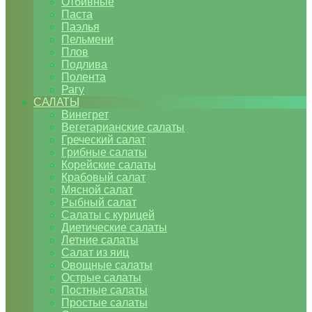
Отбивные
Паста
Паэлья
Пельмени
Плов
Подлива
Полента
Рагу
САЛАТЫ
Винегрет
Вегетарианские салаты
Греческий салат
Грибные салаты
Корейские салаты
Крабовый салат
Мясной салат
Рыбный салат
Салаты с курицей
Диетические салаты
Летние салаты
Салат из яиц
Овощные салаты
Острые салаты
Постные салаты
Простые салаты