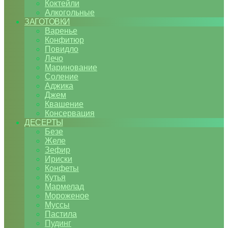
Коктейли
Алкогольные
ЗАГОТОВКИ
Варенье
Конфитюр
Повидло
Лечо
Маринование
Соление
Аджика
Джем
Квашение
Консервация
ДЕСЕРТЫ
Безе
Желе
Зефир
Ириски
Конфеты
Кутья
Мармелад
Мороженое
Муссы
Пастила
Пудинг