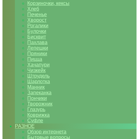
Корзиночки, кексы
Хлеб
Печенье
Хворост
Рогалики
Булочки
Бисквит
Пахлава
Лепешки
Пряники
Пицца
Хачапури
Чизкейк
Штрудель
Шарлотка
Манник
Запеканка
Пончики
Творожник
Глазурь
Коврижка
Суфле
РАЗНОЕ
Обзор интернета
Бытовые вопросы