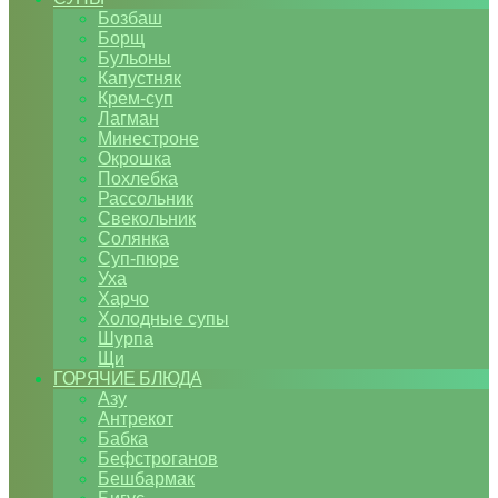
Бозбаш
Борщ
Бульоны
Капустняк
Крем-суп
Лагман
Минестроне
Окрошка
Похлебка
Рассольник
Свекольник
Солянка
Суп-пюре
Уха
Харчо
Холодные супы
Шурпа
Щи
ГОРЯЧИЕ БЛЮДА
Азу
Антрекот
Бабка
Бефстроганов
Бешбармак