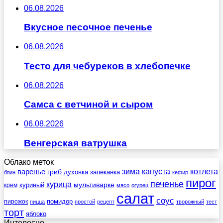
06.08.2026
Вкусное песочное печенье
06.08.2026
Тесто для чебуреков в хлебопечке
06.08.2026
Самса с ветчиной и сыром
06.08.2026
Венгерская ватрушка
Облако меток
зима
котлета
варенье
капуста
гриб
духовка
запеканка
блин
кефир
пирог
печенье
курица
мультиварке
куриный
крем
мясо
огурец
салат
соус
помидор
пирожок
пицца
простой
рецепт
творожный
тест
торт
яблоко
Интересно