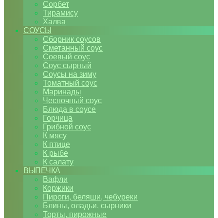
Сорбет
Тирамису
Халва
СОУСЫ
Сборник соусов
Сметанный соус
Соевый соус
Соус сырный
Соусы на зиму
Томатный соус
Маринады
Чесночный соус
Блюда в соусе
Горчица
Грибной соус
К мясу
К птице
К рыбе
К салату
ВЫПЕЧКА
Вафли
Коржики
Пироги, беляши, чебуреки
Блины, оладьи, сырники
Торты, пирожные