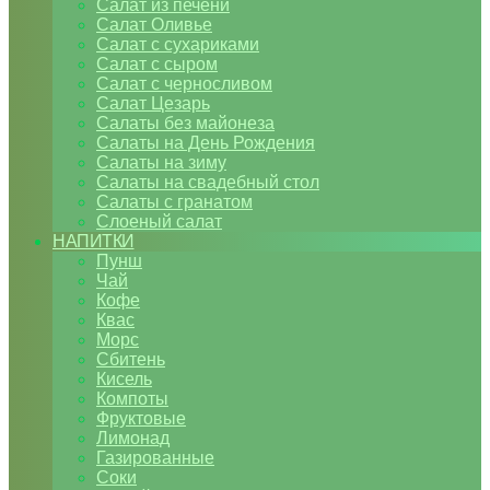
Салат из печени
Салат Оливье
Салат с сухариками
Салат с сыром
Салат с черносливом
Салат Цезарь
Салаты без майонеза
Салаты на День Рождения
Салаты на зиму
Салаты на свадебный стол
Салаты с гранатом
Слоеный салат
НАПИТКИ
Пунш
Чай
Кофе
Квас
Морс
Сбитень
Кисель
Компоты
Фруктовые
Лимонад
Газированные
Соки