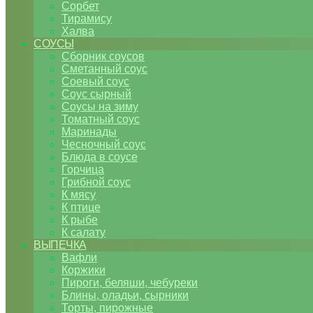
Сорбет
Тирамису
Халва
СОУСЫ
Сборник соусов
Сметанный соус
Соевый соус
Соус сырный
Соусы на зиму
Томатный соус
Маринады
Чесночный соус
Блюда в соусе
Горчица
Грибной соус
К мясу
К птице
К рыбе
К салату
ВЫПЕЧКА
Вафли
Коржики
Пироги, беляши, чебуреки
Блины, оладьи, сырники
Торты, пирожные