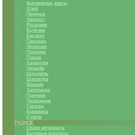
Корзиночки, кексы
Хлеб
Печенье
Хворост
Рогалики
Булочки
Бисквит
Пахлава
Лепешки
Пряники
Пицца
Хачапури
Чизкейк
Штрудель
Шарлотка
Манник
Запеканка
Пончики
Творожник
Глазурь
Коврижка
Суфле
РАЗНОЕ
Обзор интернета
Бытовые вопросы