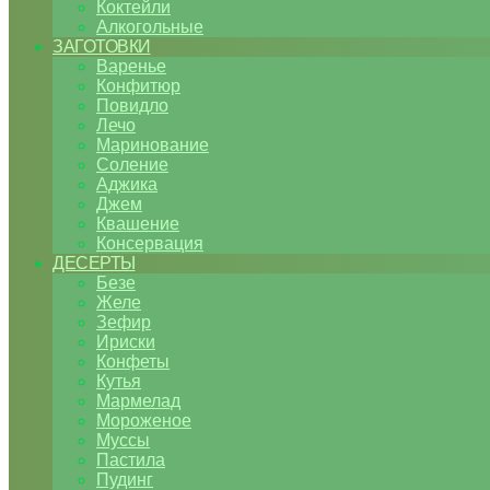
Коктейли
Алкогольные
ЗАГОТОВКИ
Варенье
Конфитюр
Повидло
Лечо
Маринование
Соление
Аджика
Джем
Квашение
Консервация
ДЕСЕРТЫ
Безе
Желе
Зефир
Ириски
Конфеты
Кутья
Мармелад
Мороженое
Муссы
Пастила
Пудинг