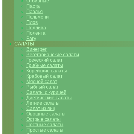
Отбивные
Паста
Паэлья
Пельмени
Плов
Подлива
Полента
Рагу
САЛАТЫ
Винегрет
Вегетарианские салаты
Греческий салат
Грибные салаты
Корейские салаты
Крабовый салат
Мясной салат
Рыбный салат
Салаты с курицей
Диетические салаты
Летние салаты
Салат из яиц
Овощные салаты
Острые салаты
Постные салаты
Простые салаты