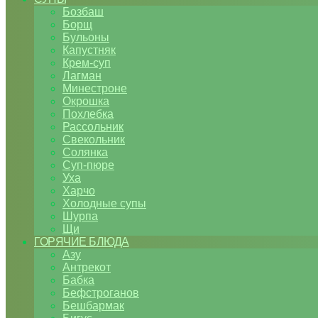
Бозбаш
Борщ
Бульоны
Капустняк
Крем-суп
Лагман
Минестроне
Окрошка
Похлебка
Рассольник
Свекольник
Солянка
Суп-пюре
Уха
Харчо
Холодные супы
Шурпа
Щи
ГОРЯЧИЕ БЛЮДА
Азу
Антрекот
Бабка
Бефстроганов
Бешбармак