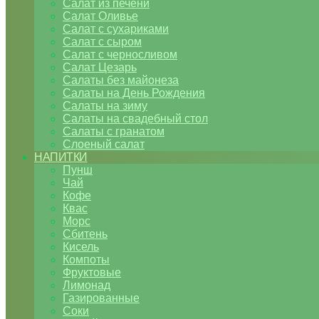
Салат из печени
Салат Оливье
Салат с сухариками
Салат с сыром
Салат с черносливом
Салат Цезарь
Салаты без майонеза
Салаты на День Рождения
Салаты на зиму
Салаты на свадебный стол
Салаты с гранатом
Слоеный салат
НАПИТКИ
Пунш
Чай
Кофе
Квас
Морс
Сбитень
Кисель
Компоты
Фруктовые
Лимонад
Газированные
Соки