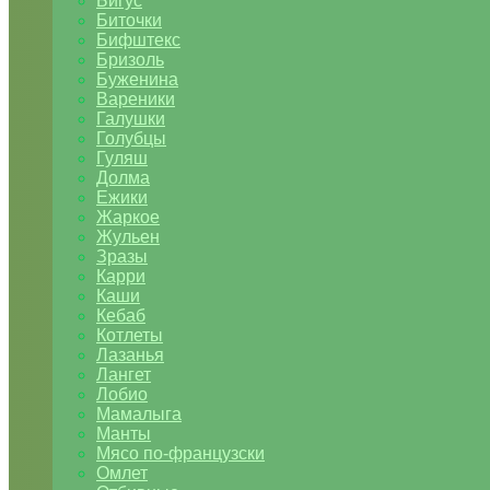
Бигус
Биточки
Бифштекс
Бризоль
Буженина
Вареники
Галушки
Голубцы
Гуляш
Долма
Ежики
Жаркое
Жульен
Зразы
Карри
Каши
Кебаб
Котлеты
Лазанья
Лангет
Лобио
Мамалыга
Манты
Мясо по-французски
Омлет