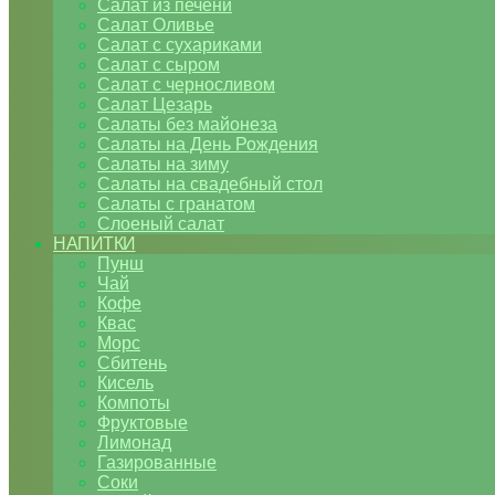
Салат из печени
Салат Оливье
Салат с сухариками
Салат с сыром
Салат с черносливом
Салат Цезарь
Салаты без майонеза
Салаты на День Рождения
Салаты на зиму
Салаты на свадебный стол
Салаты с гранатом
Слоеный салат
НАПИТКИ
Пунш
Чай
Кофе
Квас
Морс
Сбитень
Кисель
Компоты
Фруктовые
Лимонад
Газированные
Соки