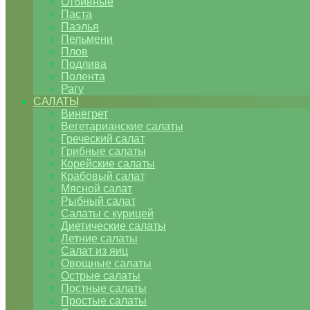
Отбивные
Паста
Паэлья
Пельмени
Плов
Подлива
Полента
Рагу
САЛАТЫ
Винегрет
Вегетарианские салаты
Греческий салат
Грибные салаты
Корейские салаты
Крабовый салат
Мясной салат
Рыбный салат
Салаты с курицей
Диетические салаты
Летние салаты
Салат из яиц
Овощные салаты
Острые салаты
Постные салаты
Простые салаты