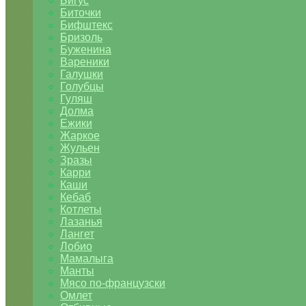
Бигус
Биточки
Бифштекс
Бризоль
Буженина
Вареники
Галушки
Голубцы
Гуляш
Долма
Ежики
Жаркое
Жульен
Зразы
Карри
Каши
Кебаб
Котлеты
Лазанья
Лангет
Лобио
Мамалыга
Манты
Мясо по-французски
Омлет