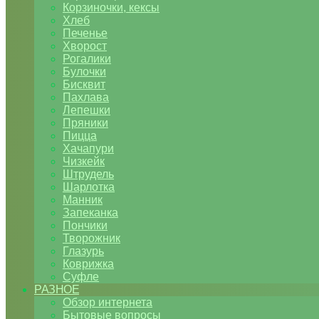
Корзиночки, кексы
Хлеб
Печенье
Хворост
Рогалики
Булочки
Бисквит
Пахлава
Лепешки
Пряники
Пицца
Хачапури
Чизкейк
Штрудель
Шарлотка
Манник
Запеканка
Пончики
Творожник
Глазурь
Коврижка
Суфле
РАЗНОЕ
Обзор интернета
Бытовые вопросы