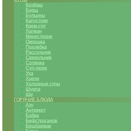
Бозбаш
Борщ
Бульоны
Капустняк
Крем-суп
Лагман
Минестроне
Окрошка
Похлебка
Рассольник
Свекольник
Солянка
Суп-пюре
Уха
Харчо
Холодные супы
Шурпа
Щи
ГОРЯЧИЕ БЛЮДА
Азу
Антрекот
Бабка
Бефстроганов
Бешбармак