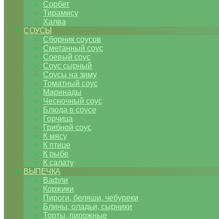
Сорбет
Тирамису
Халва
СОУСЫ
Сборник соусов
Сметанный соус
Соевый соус
Соус сырный
Соусы на зиму
Томатный соус
Маринады
Чесночный соус
Блюда в соусе
Горчица
Грибной соус
К мясу
К птице
К рыбе
К салату
ВЫПЕЧКА
Вафли
Коржики
Пироги, беляши, чебуреки
Блины, оладьи, сырники
Торты, пирожные