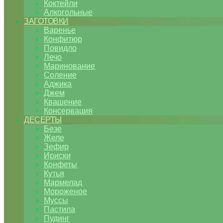
Коктейли
Алкогольные
ЗАГОТОВКИ
Варенье
Конфитюр
Повидло
Лечо
Маринование
Соление
Аджика
Джем
Квашение
Консервация
ДЕСЕРТЫ
Безе
Желе
Зефир
Ириски
Конфеты
Кутья
Мармелад
Мороженое
Муссы
Пастила
Пудинг