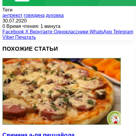
Теги
антрекот
говядина
духовка
30.07.2020
0
Время чтения: 1 минута
Facebook
X
Вконтакте
Одноклассники
WhatsApp
Telegram
Viber
Печатать
ПОХОЖИЕ СТАТЬИ
Свинина а-ля пиццайола