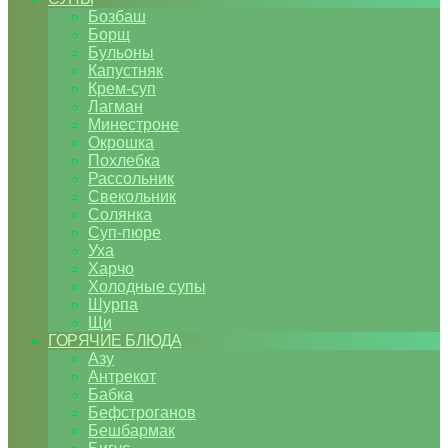
Бозбаш
Борщ
Бульоны
Капустняк
Крем-суп
Лагман
Минестроне
Окрошка
Похлебка
Рассольник
Свекольник
Солянка
Суп-пюре
Уха
Харчо
Холодные супы
Шурпа
Щи
ГОРЯЧИЕ БЛЮДА
Азу
Антрекот
Бабка
Бефстроганов
Бешбармак