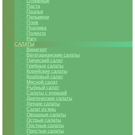
Отбивные
Паста
Паэлья
Пельмени
Плов
Подлива
Полента
Рагу
САЛАТЫ
Винегрет
Вегетарианские салаты
Греческий салат
Грибные салаты
Корейские салаты
Крабовый салат
Мясной салат
Рыбный салат
Салаты с курицей
Диетические салаты
Летние салаты
Салат из яиц
Овощные салаты
Острые салаты
Постные салаты
Простые салаты