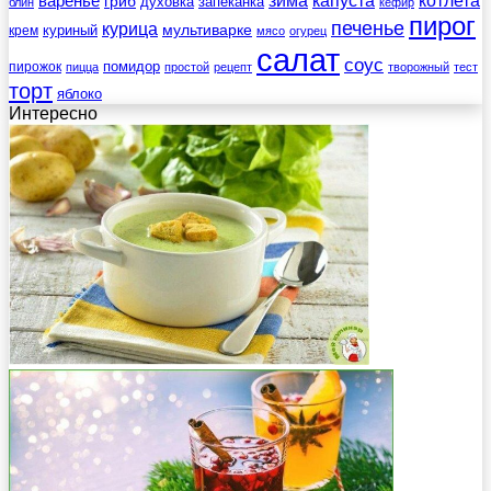
зима
котлета
варенье
капуста
гриб
духовка
запеканка
блин
кефир
пирог
печенье
курица
мультиварке
куриный
крем
мясо
огурец
салат
соус
помидор
пирожок
пицца
простой
рецепт
творожный
тест
торт
яблоко
Интересно