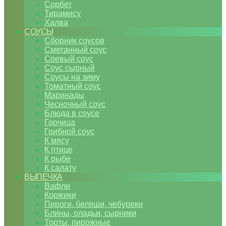
Сорбет
Тирамису
Халва
СОУСЫ
Сборник соусов
Сметанный соус
Соевый соус
Соус сырный
Соусы на зиму
Томатный соус
Маринады
Чесночный соус
Блюда в соусе
Горчица
Грибной соус
К мясу
К птице
К рыбе
К салату
ВЫПЕЧКА
Вафли
Коржики
Пироги, беляши, чебуреки
Блины, оладьи, сырники
Торты, пирожные