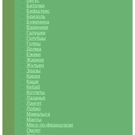
Бигус
Биточки
Бифштекс
Бризоль
Буженина
Вареники
Галушки
Голубцы
Гуляш
Долма
Ежики
Жаркое
Жульен
Зразы
Карри
Каши
Кебаб
Котлеты
Лазанья
Лангет
Лобио
Мамалыга
Манты
Мясо по-французски
Омлет