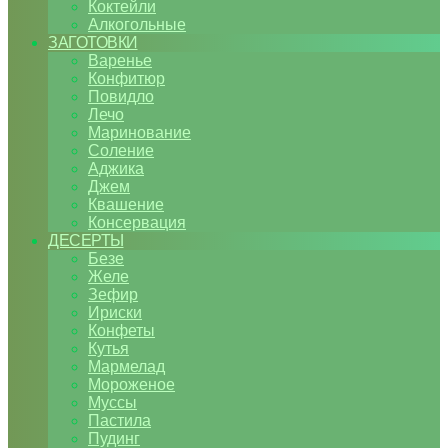
Коктейли
Алкогольные
ЗАГОТОВКИ
Варенье
Конфитюр
Повидло
Лечо
Маринование
Соление
Аджика
Джем
Квашение
Консервация
ДЕСЕРТЫ
Безе
Желе
Зефир
Ириски
Конфеты
Кутья
Мармелад
Мороженое
Муссы
Пастила
Пудинг