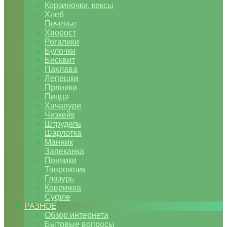
Корзиночки, кексы
Хлеб
Печенье
Хворост
Рогалики
Булочки
Бисквит
Пахлава
Лепешки
Пряники
Пицца
Хачапури
Чизкейк
Штрудель
Шарлотка
Манник
Запеканка
Пончики
Творожник
Глазурь
Коврижка
Суфле
РАЗНОЕ
Обзор интернета
Бытовые вопросы