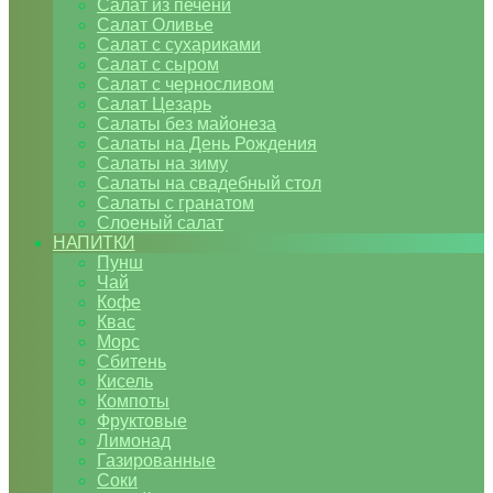
Салат из печени
Салат Оливье
Салат с сухариками
Салат с сыром
Салат с черносливом
Салат Цезарь
Салаты без майонеза
Салаты на День Рождения
Салаты на зиму
Салаты на свадебный стол
Салаты с гранатом
Слоеный салат
НАПИТКИ
Пунш
Чай
Кофе
Квас
Морс
Сбитень
Кисель
Компоты
Фруктовые
Лимонад
Газированные
Соки