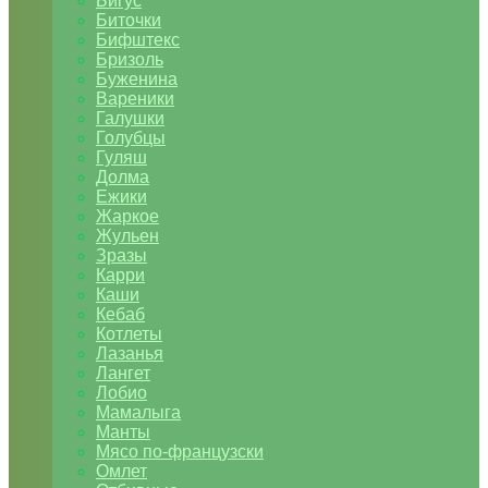
Бигус
Биточки
Бифштекс
Бризоль
Буженина
Вареники
Галушки
Голубцы
Гуляш
Долма
Ежики
Жаркое
Жульен
Зразы
Карри
Каши
Кебаб
Котлеты
Лазанья
Лангет
Лобио
Мамалыга
Манты
Мясо по-французски
Омлет