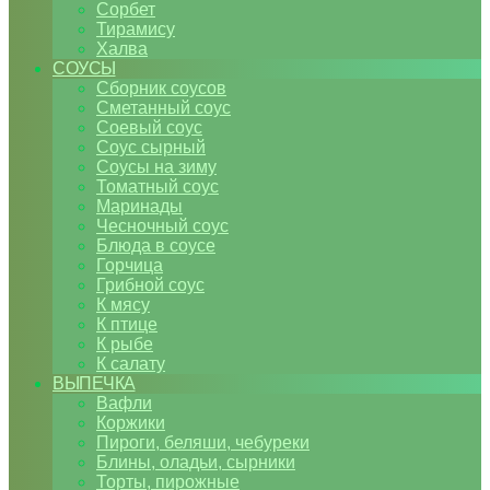
Сорбет
Тирамису
Халва
СОУСЫ
Сборник соусов
Сметанный соус
Соевый соус
Соус сырный
Соусы на зиму
Томатный соус
Маринады
Чесночный соус
Блюда в соусе
Горчица
Грибной соус
К мясу
К птице
К рыбе
К салату
ВЫПЕЧКА
Вафли
Коржики
Пироги, беляши, чебуреки
Блины, оладьи, сырники
Торты, пирожные