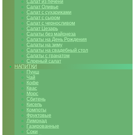
Салат из печени
Салат Оливье
Салат с сухариками
Салат с сыром
Салат с черносливом
Салат Цезарь
Салаты без майонеза
Салаты на День Рождения
Салаты на зиму
Салаты на свадебный стол
Салаты с гранатом
Слоеный салат
НАПИТКИ
Пунш
Чай
Кофе
Квас
Морс
Сбитень
Кисель
Компоты
Фруктовые
Лимонад
Газированные
Соки