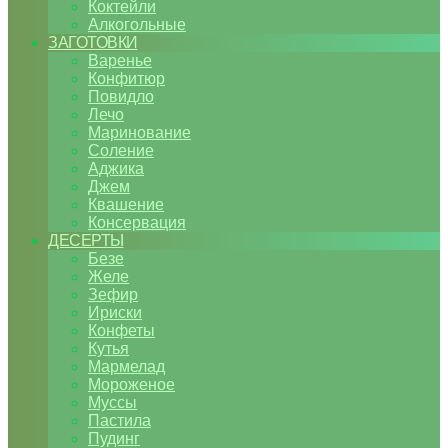
Коктейли
Алкогольные
ЗАГОТОВКИ
Варенье
Конфитюр
Повидло
Лечо
Маринование
Соление
Аджика
Джем
Квашение
Консервация
ДЕСЕРТЫ
Безе
Желе
Зефир
Ириски
Конфеты
Кутья
Мармелад
Мороженое
Муссы
Пастила
Пудинг