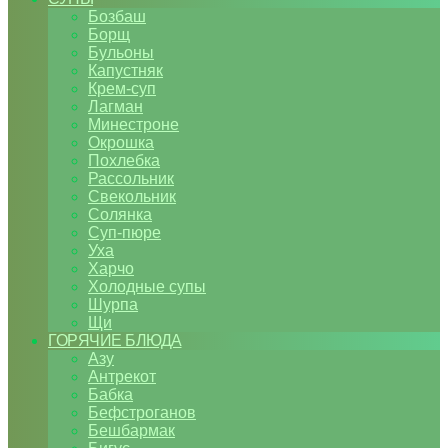
Бозбаш
Борщ
Бульоны
Капустняк
Крем-суп
Лагман
Минестроне
Окрошка
Похлебка
Рассольник
Свекольник
Солянка
Суп-пюре
Уха
Харчо
Холодные супы
Шурпа
Щи
ГОРЯЧИЕ БЛЮДА
Азу
Антрекот
Бабка
Бефстроганов
Бешбармак