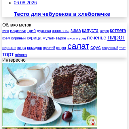
06.08.2026
Тесто для чебуреков в хлебопечке
Облако меток
зима
котлета
варенье
капуста
гриб
духовка
запеканка
блин
кефир
пирог
печенье
курица
мультиварке
куриный
крем
мясо
огурец
салат
соус
помидор
пирожок
пицца
простой
рецепт
творожный
тест
торт
яблоко
Интересно