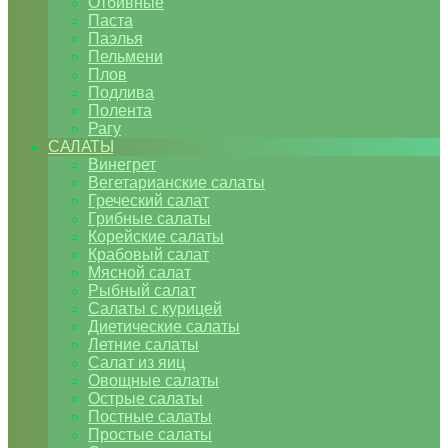
Отбивные
Паста
Паэлья
Пельмени
Плов
Подлива
Полента
Рагу
САЛАТЫ
Винегрет
Вегетарианские салаты
Греческий салат
Грибные салаты
Корейские салаты
Крабовый салат
Мясной салат
Рыбный салат
Салаты с курицей
Диетические салаты
Летние салаты
Салат из яиц
Овощные салаты
Острые салаты
Постные салаты
Простые салаты