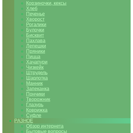
Корзиночки, кексы
Хлеб
Печенье
Хворост
Рогалики
Булочки
Бисквит
Пахлава
Лепешки
Пряники
Пицца
Хачапури
Чизкейк
Штрудель
Шарлотка
Манник
Запеканка
Пончики
Творожник
Глазурь
Коврижка
Суфле
РАЗНОЕ
Обзор интернета
Бытовые вопросы