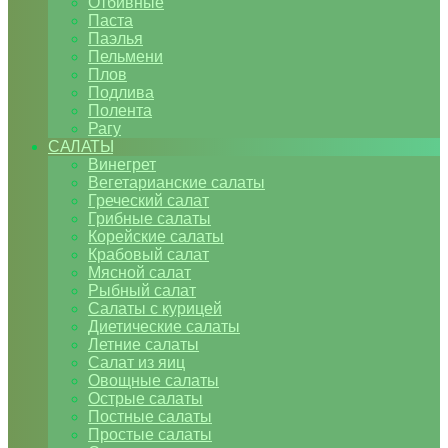
Отбивные
Паста
Паэлья
Пельмени
Плов
Подлива
Полента
Рагу
САЛАТЫ
Винегрет
Вегетарианские салаты
Греческий салат
Грибные салаты
Корейские салаты
Крабовый салат
Мясной салат
Рыбный салат
Салаты с курицей
Диетические салаты
Летние салаты
Салат из яиц
Овощные салаты
Острые салаты
Постные салаты
Простые салаты