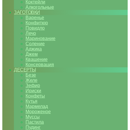
Коктейли
Алкогольные
ЗАГОТОВКИ
Варенье
Конфитюр
Повидло
Лечо
Маринование
Соление
Аджика
Джем
Квашение
Консервация
ДЕСЕРТЫ
Безе
Желе
Зефир
Ириски
Конфеты
Кутья
Мармелад
Мороженое
Муссы
Пастила
Пудинг