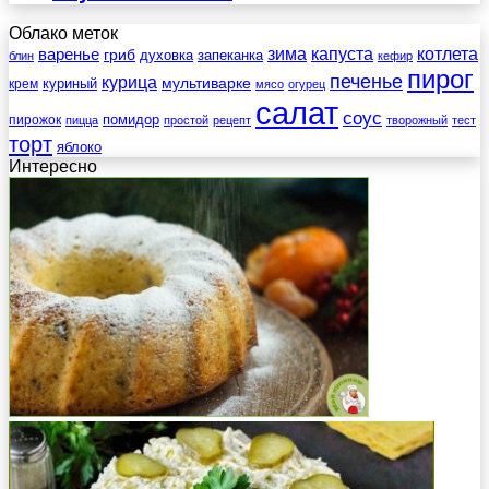
Облако меток
зима
котлета
варенье
капуста
гриб
духовка
запеканка
блин
кефир
пирог
печенье
курица
мультиварке
куриный
крем
мясо
огурец
салат
соус
помидор
пирожок
пицца
простой
рецепт
творожный
тест
торт
яблоко
Интересно