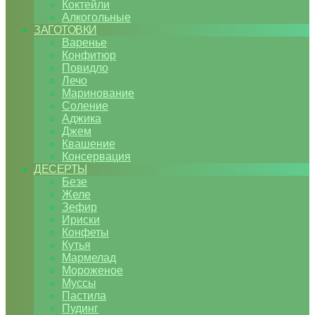
Коктейли
Алкогольные
ЗАГОТОВКИ
Варенье
Конфитюр
Повидло
Лечо
Маринование
Соление
Аджика
Джем
Квашение
Консервация
ДЕСЕРТЫ
Безе
Желе
Зефир
Ириски
Конфеты
Кутья
Мармелад
Мороженое
Муссы
Пастила
Пудинг