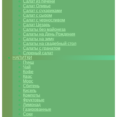
Салат из печени
Салат Оливье
Салат с сухариками
Салат с сыром
Салат с черносливом
Салат Цезарь
Салаты без майонеза
Салаты на День Рождения
Салаты на зиму
Салаты на свадебный стол
Салаты с гранатом
Слоеный салат
НАПИТКИ
Пунш
Чай
Кофе
Квас
Морс
Сбитень
Кисель
Компоты
Фруктовые
Лимонад
Газированные
Соки