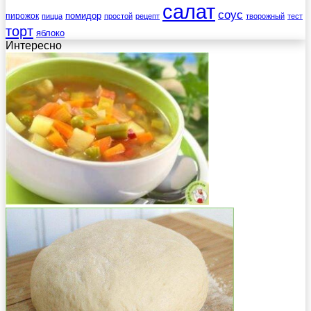
салат
соус
помидор
пирожок
пицца
простой
рецепт
творожный
тест
торт
яблоко
Интересно