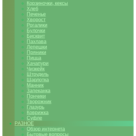
Корзиночки, кексы
Хлеб
Печенье
Хворост
Рогалики
Булочки
Бисквит
Пахлава
Лепешки
Пряники
Пицца
Хачапури
Чизкейк
Штрудель
Шарлотка
Манник
Запеканка
Пончики
Творожник
Глазурь
Коврижка
Суфле
РАЗНОЕ
Обзор интернета
Бытовые вопросы