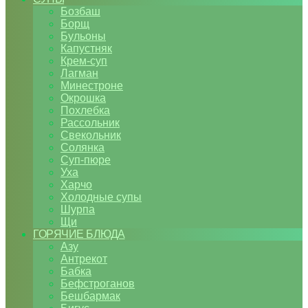
Бозбаш
Борщ
Бульоны
Капустняк
Крем-суп
Лагман
Минестроне
Окрошка
Похлебка
Рассольник
Свекольник
Солянка
Суп-пюре
Уха
Харчо
Холодные супы
Шурпа
Щи
ГОРЯЧИЕ БЛЮДА
Азу
Антрекот
Бабка
Бефстроганов
Бешбармак