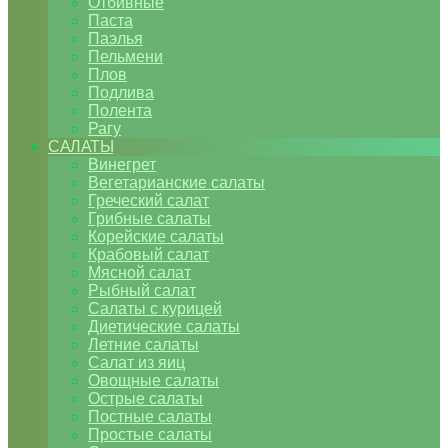
Отбивные
Паста
Паэлья
Пельмени
Плов
Подлива
Полента
Рагу
САЛАТЫ
Винегрет
Вегетарианские салаты
Греческий салат
Грибные салаты
Корейские салаты
Крабовый салат
Мясной салат
Рыбный салат
Салаты с курицей
Диетические салаты
Летние салаты
Салат из яиц
Овощные салаты
Острые салаты
Постные салаты
Простые салаты