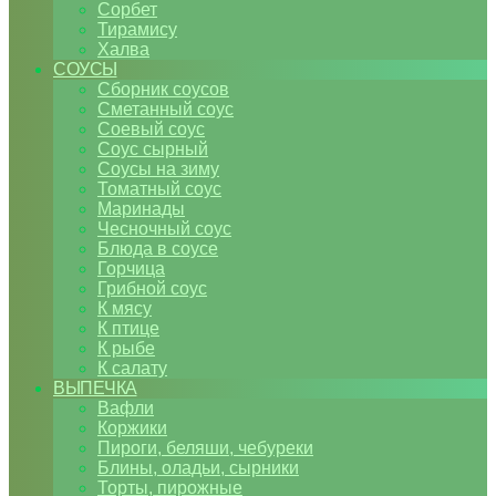
Сорбет
Тирамису
Халва
СОУСЫ
Сборник соусов
Сметанный соус
Соевый соус
Соус сырный
Соусы на зиму
Томатный соус
Маринады
Чесночный соус
Блюда в соусе
Горчица
Грибной соус
К мясу
К птице
К рыбе
К салату
ВЫПЕЧКА
Вафли
Коржики
Пироги, беляши, чебуреки
Блины, оладьи, сырники
Торты, пирожные