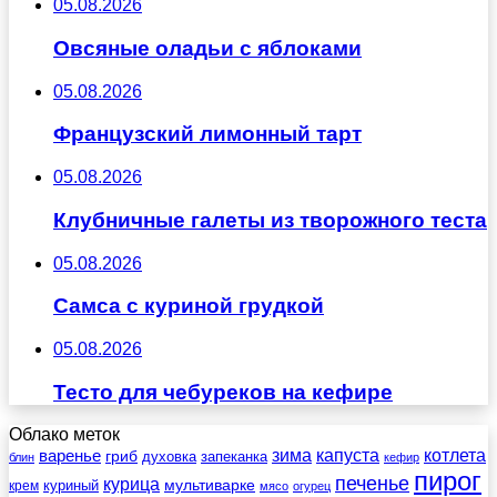
05.08.2026
Овсяные оладьи с яблоками
05.08.2026
Французский лимонный тарт
05.08.2026
Клубничные галеты из творожного теста
05.08.2026
Самса с куриной грудкой
05.08.2026
Тесто для чебуреков на кефире
Облако меток
зима
котлета
варенье
капуста
гриб
духовка
запеканка
блин
кефир
пирог
печенье
курица
мультиварке
куриный
крем
мясо
огурец