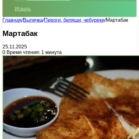
Искать
Главная
/
Выпечка
/
Пироги, беляши, чебуреки
/
Мартабак
Мартабак
25.11.2025
0
Время чтения: 1 минута