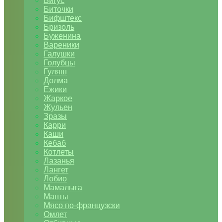
Бигус
Биточки
Бифштекс
Бризоль
Буженина
Вареники
Галушки
Голубцы
Гуляш
Долма
Ежики
Жаркое
Жульен
Зразы
Карри
Каши
Кебаб
Котлеты
Лазанья
Лангет
Лобио
Мамалыга
Манты
Мясо по-французски
Омлет