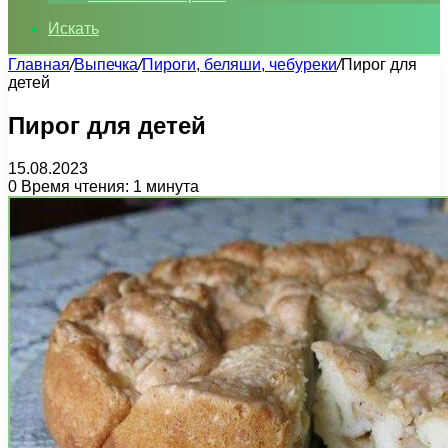
Искать
Главная
/
Выпечка
/
Пироги, беляши, чебуреки
/
Пирог для
детей
Пирог для детей
15.08.2023
0
Время чтения: 1 минута