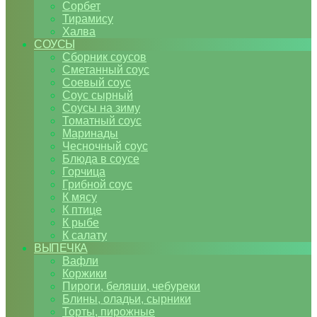
Сорбет
Тирамису
Халва
СОУСЫ
Сборник соусов
Сметанный соус
Соевый соус
Соус сырный
Соусы на зиму
Томатный соус
Маринады
Чесночный соус
Блюда в соусе
Горчица
Грибной соус
К мясу
К птице
К рыбе
К салату
ВЫПЕЧКА
Вафли
Коржики
Пироги, беляши, чебуреки
Блины, оладьи, сырники
Торты, пирожные