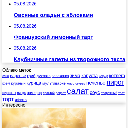
05.08.2026
Овсяные оладьи с яблоками
05.08.2026
Французский лимонный тарт
05.08.2026
Клубничные галеты из творожного теста
Облако меток
зима
котлета
варенье
капуста
гриб
духовка
запеканка
блин
кефир
пирог
печенье
курица
мультиварке
куриный
крем
мясо
огурец
салат
соус
помидор
пирожок
пицца
простой
рецепт
творожный
тест
торт
яблоко
Интересно