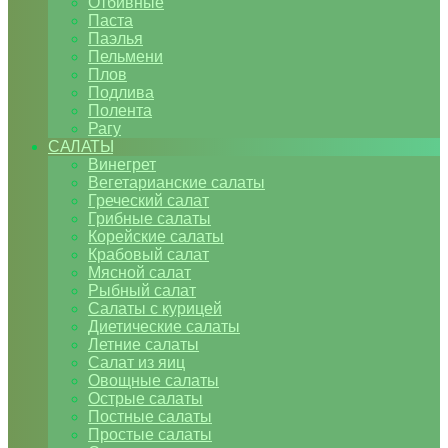
Отбивные
Паста
Паэлья
Пельмени
Плов
Подлива
Полента
Рагу
САЛАТЫ
Винегрет
Вегетарианские салаты
Греческий салат
Грибные салаты
Корейские салаты
Крабовый салат
Мясной салат
Рыбный салат
Салаты с курицей
Диетические салаты
Летние салаты
Салат из яиц
Овощные салаты
Острые салаты
Постные салаты
Простые салаты