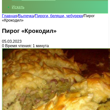
Искать
Главная
/
Выпечка
/
Пироги, беляши, чебуреки
/
Пирог
«Крокодил»
Пирог «Крокодил»
05.03.2023
0
Время чтения: 1 минута