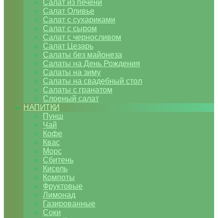
Салат из печени
Салат Оливье
Салат с сухариками
Салат с сыром
Салат с черносливом
Салат Цезарь
Салаты без майонеза
Салаты на День Рождения
Салаты на зиму
Салаты на свадебный стол
Салаты с гранатом
Слоеный салат
НАПИТКИ
Пунш
Чай
Кофе
Квас
Морс
Сбитень
Кисель
Компоты
Фруктовые
Лимонад
Газированные
Соки