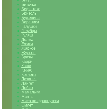
Бигус
Биточки
Бифштекс
Бризоль
Буженина
Вареники
Галушки
Голубцы
Гуляш
Долма
Ежики
Жаркое
Жульен
Зразы
Карри
Каши
Кебаб
Котлеты
Лазанья
Лангет
Лобио
Мамалыга
Манты
Мясо по-французски
Омлет