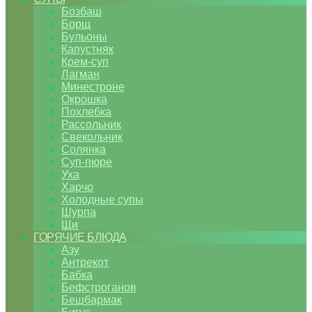
Бозбаш
Борщ
Бульоны
Капустняк
Крем-суп
Лагман
Минестроне
Окрошка
Похлебка
Рассольник
Свекольник
Солянка
Суп-пюре
Уха
Харчо
Холодные супы
Шурпа
Щи
ГОРЯЧИЕ БЛЮДА
Азу
Антрекот
Бабка
Бефстроганов
Бешбармак