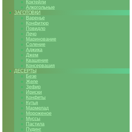
Коктейли
Алкогольные
ЗАГОТОВКИ
Варенье
Конфитюр
Повидло
Лечо
Маринование
Соление
Аджика
Джем
Квашение
Консервация
ДЕСЕРТЫ
Безе
Желе
Зефир
Ириски
Конфеты
Кутья
Мармелад
Мороженое
Муссы
Пастила
Пудинг