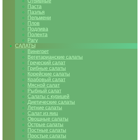
Отбивные
Паста
Паэлья
Пельмени
Плов
Подлива
Полента
Рагу
САЛАТЫ
Винегрет
Вегетарианские салаты
Греческий салат
Грибные салаты
Корейские салаты
Крабовый салат
Мясной салат
Рыбный салат
Салаты с курицей
Диетические салаты
Летние салаты
Салат из яиц
Овощные салаты
Острые салаты
Постные салаты
Простые салаты