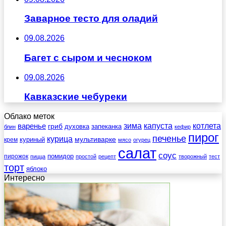
Заварное тесто для оладий
09.08.2026
Багет с сыром и чесноком
09.08.2026
Кавказские чебуреки
Облако меток
зима
котлета
варенье
капуста
гриб
духовка
запеканка
блин
кефир
пирог
печенье
курица
мультиварке
куриный
крем
мясо
огурец
салат
соус
помидор
пирожок
пицца
простой
рецепт
творожный
тест
торт
яблоко
Интересно