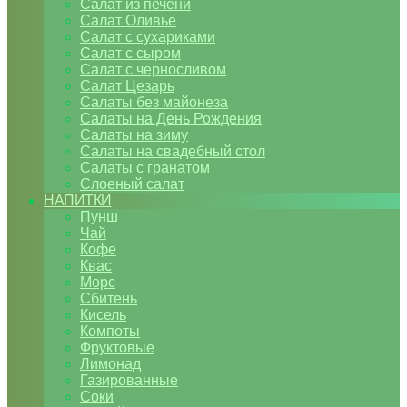
Салат из печени
Салат Оливье
Салат с сухариками
Салат с сыром
Салат с черносливом
Салат Цезарь
Салаты без майонеза
Салаты на День Рождения
Салаты на зиму
Салаты на свадебный стол
Салаты с гранатом
Слоеный салат
НАПИТКИ
Пунш
Чай
Кофе
Квас
Морс
Сбитень
Кисель
Компоты
Фруктовые
Лимонад
Газированные
Соки