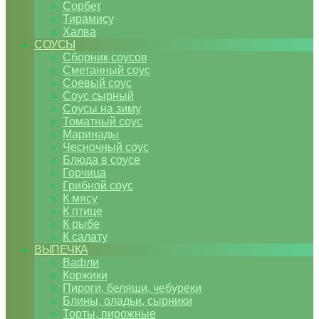
Сорбет
Тирамису
Халва
СОУСЫ
Сборник соусов
Сметанный соус
Соевый соус
Соус сырный
Соусы на зиму
Томатный соус
Маринады
Чесночный соус
Блюда в соусе
Горчица
Грибной соус
К мясу
К птице
К рыбе
К салату
ВЫПЕЧКА
Вафли
Коржики
Пироги, беляши, чебуреки
Блины, оладьи, сырники
Торты, пирожные