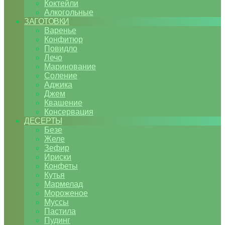
Коктейли
Алкогольные
ЗАГОТОВКИ
Варенье
Конфитюр
Повидло
Лечо
Маринование
Соление
Аджика
Джем
Квашение
Консервация
ДЕСЕРТЫ
Безе
Желе
Зефир
Ириски
Конфеты
Кутья
Мармелад
Мороженое
Муссы
Пастила
Пудинг