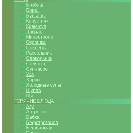
Бозбаш
Борщ
Бульоны
Капустняк
Крем-суп
Лагман
Минестроне
Окрошка
Похлебка
Рассольник
Свекольник
Солянка
Суп-пюре
Уха
Харчо
Холодные супы
Шурпа
Щи
ГОРЯЧИЕ БЛЮДА
Азу
Антрекот
Бабка
Бефстроганов
Бешбармак