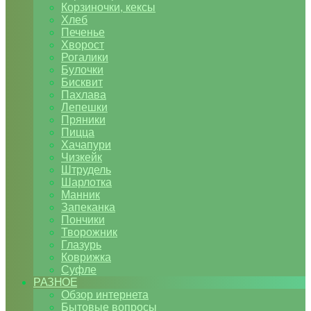
Корзиночки, кексы
Хлеб
Печенье
Хворост
Рогалики
Булочки
Бисквит
Пахлава
Лепешки
Пряники
Пицца
Хачапури
Чизкейк
Штрудель
Шарлотка
Манник
Запеканка
Пончики
Творожник
Глазурь
Коврижка
Суфле
РАЗНОЕ
Обзор интернета
Бытовые вопросы