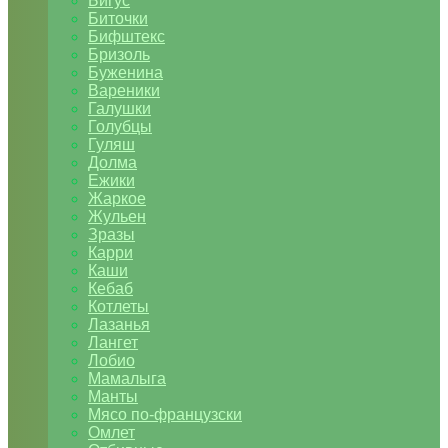
Бигус
Биточки
Бифштекс
Бризоль
Буженина
Вареники
Галушки
Голубцы
Гуляш
Долма
Ежики
Жаркое
Жульен
Зразы
Карри
Каши
Кебаб
Котлеты
Лазанья
Лангет
Лобио
Мамалыга
Манты
Мясо по-французски
Омлет